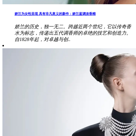
娇兰为女性呈现 具有非凡意义的新作：娇兰蓝调淡香精
娇兰的历史，独一无二。跨越近两个世纪，它以传奇香
水为标志，传递出五代调香师的卓绝的技艺和创造力。
自1828年起，对卓越与创..