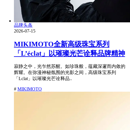
品牌头条
2026-07-15
MIKIMOTO全新高级珠宝系列
「L’éclat」以璀璨光芒诠释品牌精神
寂静之中，光乍然苏醒。如珍珠般，蕴藏深邃而内敛的
辉耀。在弥漫神秘氛围的光影之间，高级珠宝系列
「Lclat」以璀璨光芒诠释品..
#
MIKIMOTO