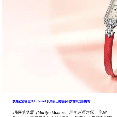
梦露的宝珀 宝珀 Ladybird 贝蒂女士赞颂系列梦露限定款腕表
玛丽莲梦露（Marilyn Monroe）百年诞辰之际，宝珀