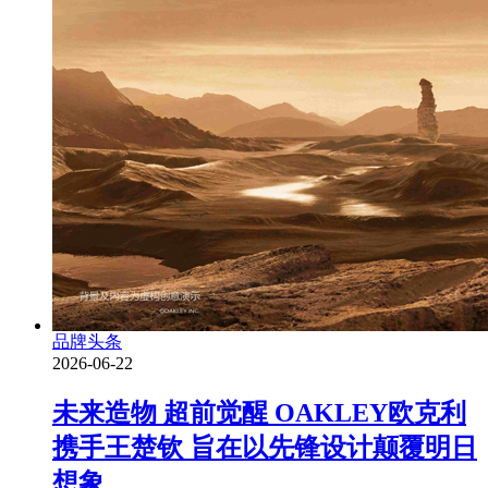
品牌头条
2026-06-22
未来造物 超前觉醒 OAKLEY欧克利
携手王楚钦 旨在以先锋设计颠覆明日
想象