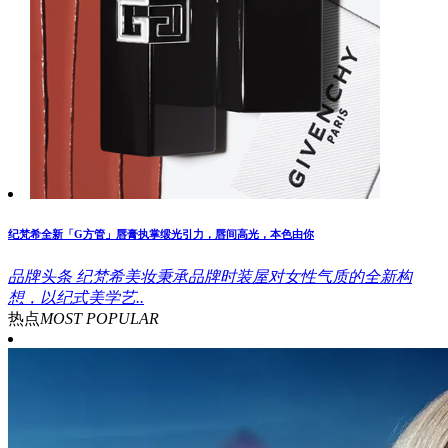
纪梵希全新「G方管」唇膏执掌缎光引力，唇间高光，本色由你
品牌头条
纪梵希美妆秉承品牌时装屋对女性气质的全新构
想，以纪式美学艺..
热点
MOST POPULAR