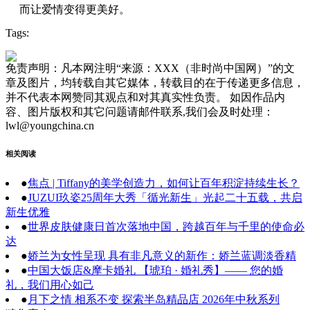
而让爱情变得更美好。
Tags:
免责声明：凡本网注明“来源：XXX（非时尚中国网）”的文
章及图片，均转载自其它媒体，转载目的在于传递更多信息，
并不代表本网赞同其观点和对其真实性负责。 如因作品内
容、图片版权和其它问题请邮件联系,我们会及时处理：
lwl@youngchina.cn
相关阅读
●
焦点 | Tiffany的美学创造力，如何让百年积淀持续生长？
●
JUZUI玖姿25周年大秀「循光新生」光起二十五载，共启
新生优雅
●
世界皮肤健康日首次落地中国，跨越百年与千里的使命必
达
●
娇兰为女性呈现 具有非凡意义的新作：娇兰蓝调淡香精
●
中国大饭店&摩卡婚礼 【琥珀 · 婚礼秀】—— 您的婚
礼，我们用心如己
●
月下之情 相系不变 探索半岛精品店 2026年中秋系列