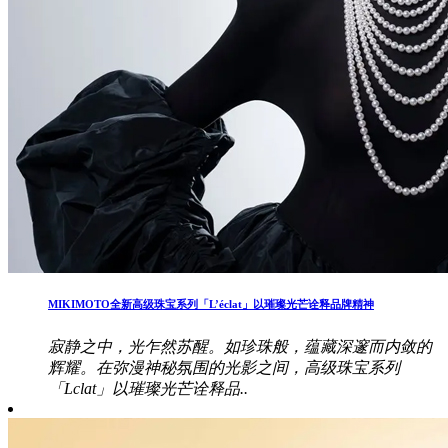
MIKIMOTO全新高级珠宝系列「L’éclat」以璀璨光芒诠释品牌精神
寂静之中，光乍然苏醒。如珍珠般，蕴藏深邃而内敛的
辉耀。在弥漫神秘氛围的光影之间，高级珠宝系列
「Lclat」以璀璨光芒诠释品..