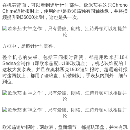
在机芯背面，可以看到追针计时部件。欧米茄在这只Chrono
Chime追针报时上，使用的也是欧米茄独有同轴擒纵，并将摆
频提升到36000次/时，这也是头一次。
方框中，是追针计时部件。
整个机芯的夹板、包括三问报时音簧，都是用欧米茄18K
Sedna金制作（即欧米茄配比18K玫瑰金），机芯装饰配的上
这枚大复杂表。并且在奥林匹克1932追针报时、超霸追针报
时这两款上，都用了珐琅盘、玑镂雕刻，手表从内到外，细节
到位。
欧米茄追针报时，两款表，盘面细节，都是珐琅盘，并带有玑