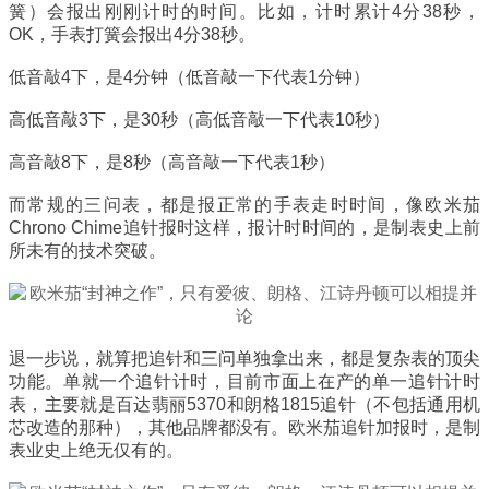
簧）会报出刚刚计时的时间。比如，计时累计4分38秒，
OK，手表打簧会报出4分38秒。
低音敲4下，是4分钟（低音敲一下代表1分钟）
高低音敲3下，是30秒（高低音敲一下代表10秒）
高音敲8下，是8秒（高音敲一下代表1秒）
而常规的三问表，都是报正常的手表走时时间，像欧米茄
Chrono Chime追针报时这样，报计时时间的，是制表史上前
所未有的技术突破。
退一步说，就算把追针和三问单独拿出来，都是复杂表的顶尖
功能。单就一个追针计时，目前市面上在产的单一追针计时
表，主要就是百达翡丽5370和朗格1815追针（不包括通用机
芯改造的那种），其他品牌都没有。欧米茄追针加报时，是制
表业史上绝无仅有的。