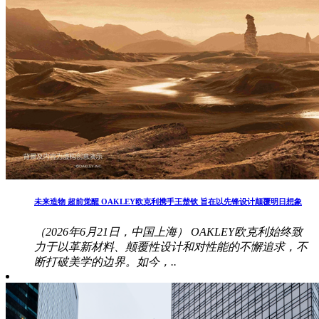
未来造物 超前觉醒 OAKLEY欧克利携手王楚钦 旨在以先锋设计颠覆明日想象
（2026年6月21日，中国上海） OAKLEY欧克利始终致
力于以革新材料、颠覆性设计和对性能的不懈追求，不
断打破美学的边界。如今，..