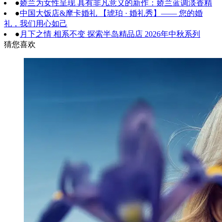
●
娇兰为女性呈现 具有非凡意义的新作：娇兰蓝调淡香精
●
中国大饭店&摩卡婚礼 【琥珀 · 婚礼秀】—— 您的婚
礼，我们用心如己
●
月下之情 相系不变 探索半岛精品店 2026年中秋系列
猜您喜欢