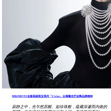
MIKIMOTO全新高级珠宝系列「L’éclat」以璀璨光芒诠释品牌精神
寂静之中，光乍然苏醒。如珍珠般，蕴藏深邃而内敛的