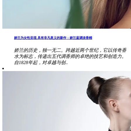
娇兰为女性呈现 具有非凡意义的新作：娇兰蓝调淡香精
娇兰的历史，独一无二。跨越近两个世纪，它以传奇香
水为标志，传递出五代调香师的卓绝的技艺和创造力。
自1828年起，对卓越与创..