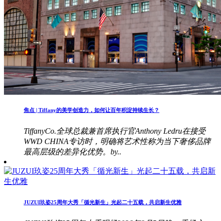
焦点 | Tiffany的美学创造力，如何让百年积淀持续生长？
TiffanyCo.全球总裁兼首席执行官Anthony Ledru在接受
WWD CHINA专访时，明确将艺术性称为当下奢侈品牌
最高层级的差异化优势。by..
JUZUI玖姿25周年大秀「循光新生」光起二十五载，共启新生优雅