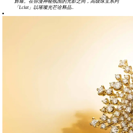
辉耀。在弥漫神秘氛围的光影之间，高级珠宝系列
「Lclat」以璀璨光芒诠释品..