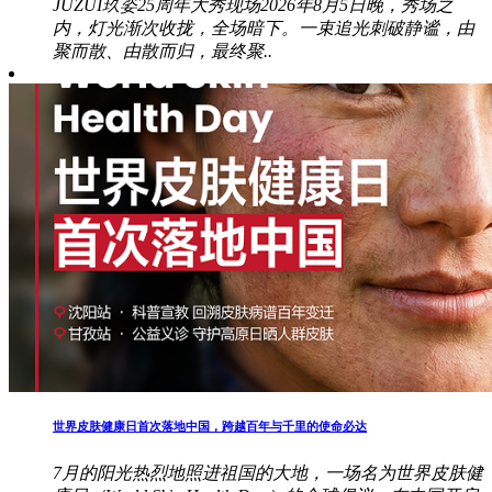
JUZUI玖姿25周年大秀现场2026年8月5日晚，秀场之
内，灯光渐次收拢，全场暗下。一束追光刺破静谧，由
聚而散、由散而归，最终聚..
世界皮肤健康日首次落地中国，跨越百年与千里的使命必达
7月的阳光热烈地照进祖国的大地，一场名为世界皮肤健