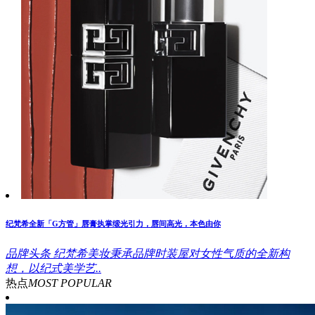
纪梵希全新「G方管」唇膏执掌缎光引力，唇间高光，本色由你
品牌头条
纪梵希美妆秉承品牌时装屋对女性气质的全新构
想，以纪式美学艺..
热点
MOST POPULAR