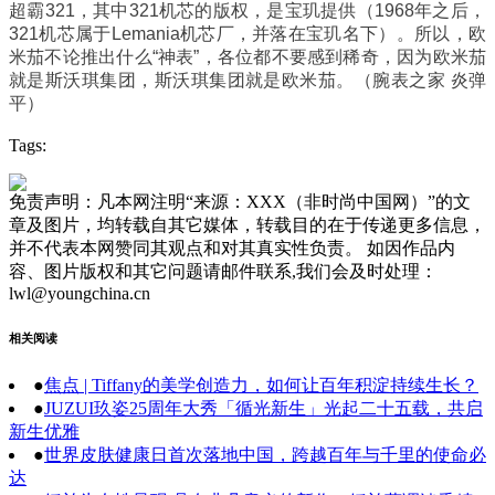
超霸321，其中321机芯的版权，是宝玑提供（1968年之后，
321机芯属于Lemania机芯厂，并落在宝玑名下）。所以，欧
米茄不论推出什么“神表”，各位都不要感到稀奇，因为欧米茄
就是斯沃琪集团，斯沃琪集团就是欧米茄。（腕表之家 炎弹
平）
Tags:
免责声明：凡本网注明“来源：XXX（非时尚中国网）”的文
章及图片，均转载自其它媒体，转载目的在于传递更多信息，
并不代表本网赞同其观点和对其真实性负责。 如因作品内
容、图片版权和其它问题请邮件联系,我们会及时处理：
lwl@youngchina.cn
相关阅读
●
焦点 | Tiffany的美学创造力，如何让百年积淀持续生长？
●
JUZUI玖姿25周年大秀「循光新生」光起二十五载，共启
新生优雅
●
世界皮肤健康日首次落地中国，跨越百年与千里的使命必
达