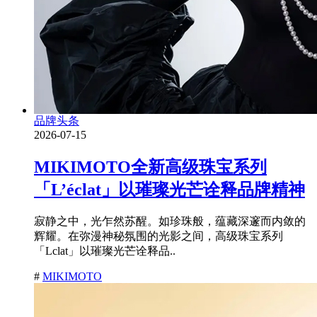
品牌头条
2026-07-15
MIKIMOTO全新高级珠宝系列
「L’éclat」以璀璨光芒诠释品牌精神
寂静之中，光乍然苏醒。如珍珠般，蕴藏深邃而内敛的
辉耀。在弥漫神秘氛围的光影之间，高级珠宝系列
「Lclat」以璀璨光芒诠释品..
#
MIKIMOTO