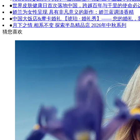
●
世界皮肤健康日首次落地中国，跨越百年与千里的使命必
●
娇兰为女性呈现 具有非凡意义的新作：娇兰蓝调淡香精
●
中国大饭店&摩卡婚礼 【琥珀 · 婚礼秀】—— 您的婚礼
●
月下之情 相系不变 探索半岛精品店 2026年中秋系列
猜您喜欢