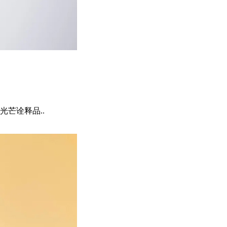
芒诠释品..