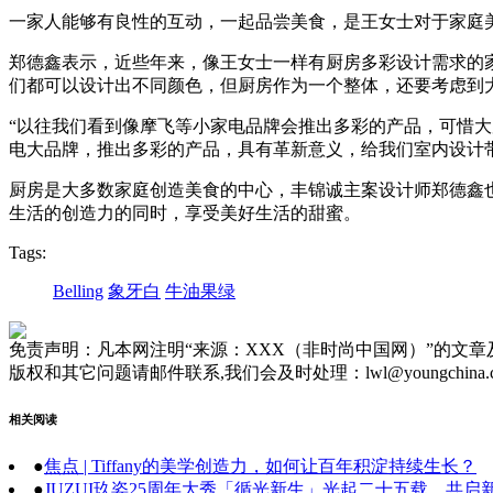
一家人能够有良性的互动，一起品尝美食，是王女士对于家庭
郑德鑫表示，近些年来，像王女士一样有厨房多彩设计需求的
们都可以设计出不同颜色，但厨房作为一个整体，还要考虑到大
“以往我们看到像摩飞等小家电品牌会推出多彩的产品，可惜大厨
电大品牌，推出多彩的产品，具有革新意义，给我们室内设计
厨房是大多数家庭创造美食的中心，丰锦诚主案设计师郑德鑫也
生活的创造力的同时，享受美好生活的甜蜜。
Tags:
Belling
象牙白
牛油果绿
免责声明：凡本网注明“来源：XXX（非时尚中国网）”的文
版权和其它问题请邮件联系,我们会及时处理：lwl@youngchina.
相关阅读
●
焦点 | Tiffany的美学创造力，如何让百年积淀持续生长？
●
JUZUI玖姿25周年大秀「循光新生」光起二十五载，共启