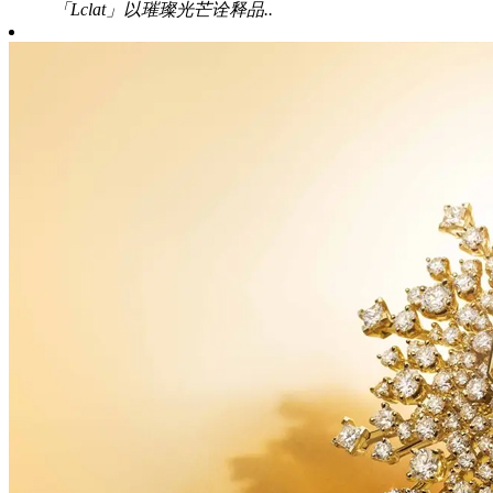
「Lclat」以璀璨光芒诠释品..