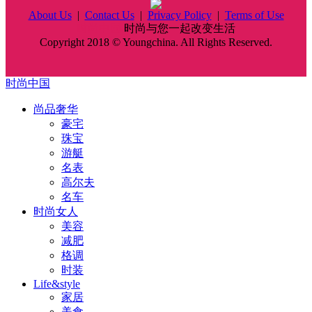
About Us
|
Contact Us
|
Privacy Policy
|
Terms of Use
时尚中国
时尚与您一起改变生活
Copyright 2018 © Youngchina. All Rights Reserved.
时尚中国
尚品奢华
豪宅
珠宝
游艇
名表
高尔夫
名车
时尚女人
美容
减肥
格调
时装
Life&style
家居
美食