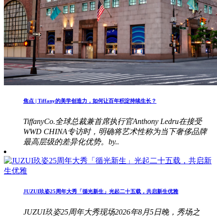
焦点 | Tiffany的美学创造力，如何让百年积淀持续生长？
TiffanyCo.全球总裁兼首席执行官Anthony Ledru在接受
WWD CHINA专访时，明确将艺术性称为当下奢侈品牌
最高层级的差异化优势。by..
JUZUI玖姿25周年大秀「循光新生」光起二十五载，共启新生优雅
JUZUI玖姿25周年大秀现场2026年8月5日晚，秀场之