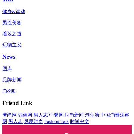
健身&运动
男性美容
着装之道
玩物主义
News
图库
品牌新闻
尚&闻
Friend Link
奢尚网
偶像网
男人志
中奢网
时尚新闻
潮生活
中国消费观察
网
男人志
风度时尚
Fashion Talk
时尚中文