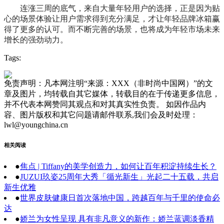
连涨三周的底气，来自大量年轻用户的选择，正是因为贴
心的场景体验让用户需求得到充分满足，才让年轻品牌冰箱赢
得了更多的认可。而不断完善的场景，也将成为年轻市场未来
增长的强劲动力。
Tags:
免责声明：凡本网注明“来源：XXX（非时尚中国网）”的文
章及图片，均转载自其它媒体，转载目的在于传递更多信息，
并不代表本网赞同其观点和对其真实性负责。 如因作品内
容、图片版权和其它问题请邮件联系,我们会及时处理：
lwl@youngchina.cn
相关阅读
●
焦点 | Tiffany的美学创造力，如何让百年积淀持续生长？
●
JUZUI玖姿25周年大秀「循光新生」光起二十五载，共启
新生优雅
●
世界皮肤健康日首次落地中国，跨越百年与千里的使命必
达
●
娇兰为女性呈现 具有非凡意义的新作：娇兰蓝调淡香精