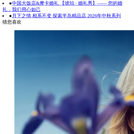
●
中国大饭店&摩卡婚礼 【琥珀 · 婚礼秀】—— 您的婚
礼，我们用心如己
●
月下之情 相系不变 探索半岛精品店 2026年中秋系列
猜您喜欢