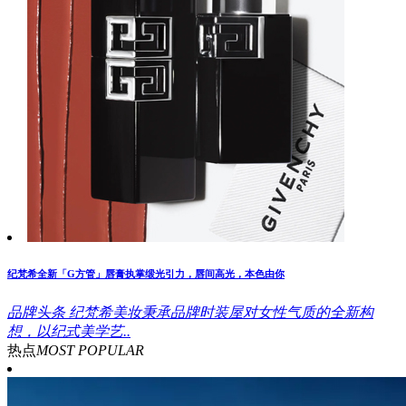
纪梵希全新「G方管」唇膏执掌缎光引力，唇间高光，本色由你
品牌头条
纪梵希美妆秉承品牌时装屋对女性气质的全新构
想，以纪式美学艺..
热点
MOST POPULAR