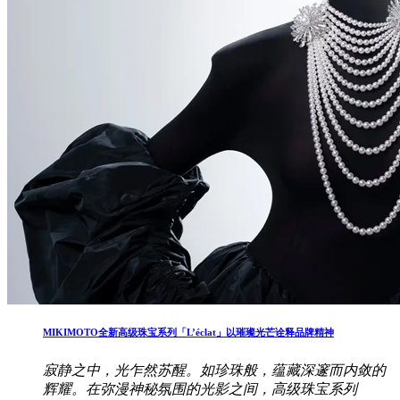
MIKIMOTO全新高级珠宝系列「L’éclat」以璀璨光芒诠释品牌精神
寂静之中，光乍然苏醒。如珍珠般，蕴藏深邃而内敛的
辉耀。在弥漫神秘氛围的光影之间，高级珠宝系列