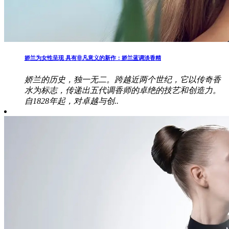
娇兰为女性呈现 具有非凡意义的新作：娇兰蓝调淡香精
娇兰的历史，独一无二。跨越近两个世纪，它以传奇香
水为标志，传递出五代调香师的卓绝的技艺和创造力。
自1828年起，对卓越与创..