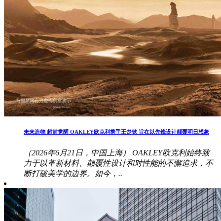
未来造物 超前觉醒 OAKLEY欧克利携手王楚钦 旨在以先锋设计颠覆明日想象
（2026年6月21日，中国上海） OAKLEY欧克利始终致
力于以革新材料、颠覆性设计和对性能的不懈追求，不
断打破美学的边界。如今，..