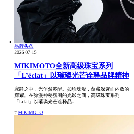
品牌头条
2026-07-15
MIKIMOTO全新高级珠宝系列
「L’éclat」以璀璨光芒诠释品牌精神
寂静之中，光乍然苏醒。如珍珠般，蕴藏深邃而内敛的
辉耀。在弥漫神秘氛围的光影之间，高级珠宝系列
「Lclat」以璀璨光芒诠释品..
#
MIKIMOTO