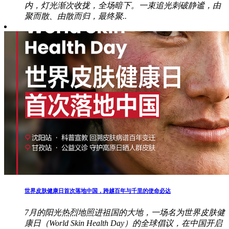
内，灯光渐次收拢，全场暗下。一束追光刺破静谧，由
聚而散、由散而归，最终聚..
世界皮肤健康日首次落地中国，跨越百年与千里的使命必达
7月的阳光热烈地照进祖国的大地，一场名为世界皮肤健
康日（World Skin Health Day）的全球倡议，在中国开启