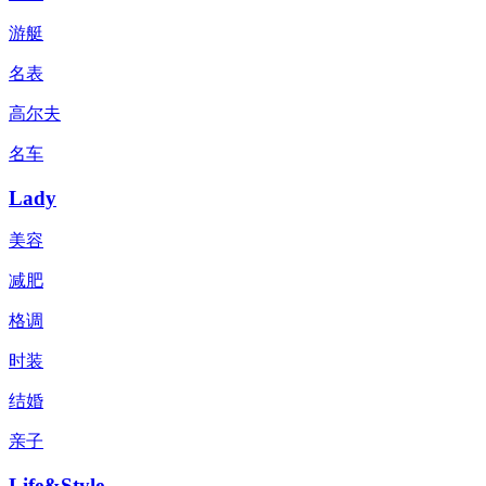
游艇
名表
高尔夫
名车
Lady
美容
减肥
格调
时装
结婚
亲子
Life&Style