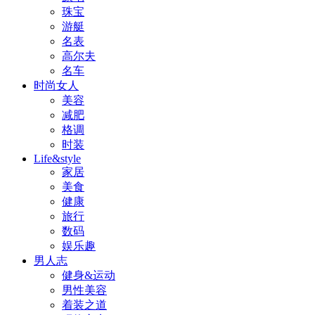
珠宝
游艇
名表
高尔夫
名车
时尚女人
美容
减肥
格调
时装
Life&style
家居
美食
健康
旅行
数码
娱乐趣
男人志
健身&运动
男性美容
着装之道