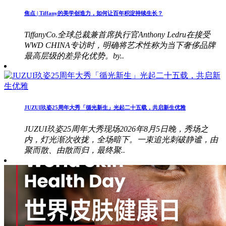
焦点 | Tiffany的美学创造力，如何让百年积淀持续生长？
TiffanyCo.全球总裁兼首席执行官Anthony Ledru在接受
WWD CHINA专访时，明确将艺术性称为当下奢侈品牌
最高层级的差异化优势。by..
JUZUI玖姿25周年大秀「循光新生」光起二十五载，共启新生优雅
JUZUI玖姿25周年大秀现场2026年8月5日晚，秀场之
内，灯光渐次收拢，全场暗下。一束追光刺破静谧，由
聚而散、由散而归，最终聚..