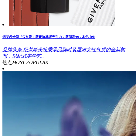
纪梵希全新「G方管」唇膏执掌缎光引力，唇间高光，本色由你
品牌头条
纪梵希美妆秉承品牌时装屋对女性气质的全新构
想，以纪式美学艺..
热点
MOST POPULAR