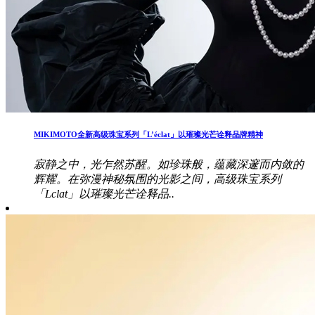
MIKIMOTO全新高级珠宝系列「L’éclat」以璀璨光芒诠释品牌精神
寂静之中，光乍然苏醒。如珍珠般，蕴藏深邃而内敛的
辉耀。在弥漫神秘氛围的光影之间，高级珠宝系列
「Lclat」以璀璨光芒诠释品..