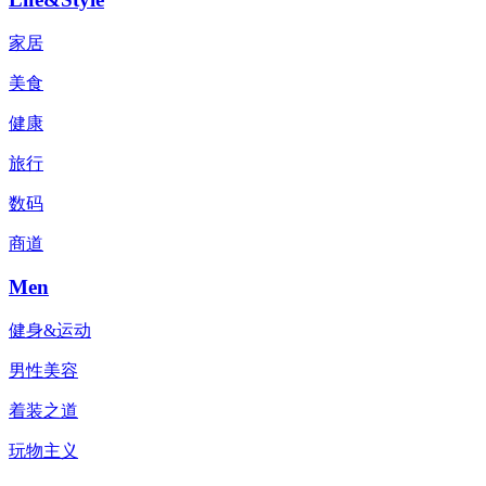
家居
美食
健康
旅行
数码
商道
Men
健身&运动
男性美容
着装之道
玩物主义