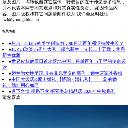
章及图片，均转载自其它媒体，转载目的在于传递更多信息，
并不代表本网赞同其观点和对其真实性负责。 如因作品内
容、图片版权和其它问题请邮件联系,我们会及时处理：
lwl@youngchina.cn
相关阅读
●
焦点 | Tiffany的美学创造力，如何让百年积淀持续生长？
●
JUZUI玖姿25周年大秀「循光新生」光起二十五载，共启
新生优雅
●
世界皮肤健康日首次落地中国，跨越百年与千里的使命必
达
●
娇兰为女性呈现 具有非凡意义的新作：娇兰蓝调淡香精
●
中国大饭店&摩卡婚礼 【琥珀 · 婚礼秀】—— 您的婚
礼，我们用心如己
●
月下之情 相系不变 探索半岛精品店 2026年中秋系列
猜您喜欢