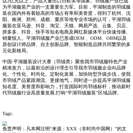
达2亿元以上，产品大量出口日欧美等国家。羽绒服产业已成
为平湖服装产业的一支重要生力军。目前，平湖制造的羽绒服
装在国内外有着较高的市场占有率和美誉度，得到了杭州、沈
阳、株洲、郑州、成都、重庆等地专业市场的认可，平湖羽绒
服装在亚马逊、抖音、淘宝、天猫、网易严选、云集、贝店、
拼多多、抖音、快手等知名电商及网红新媒体平台快速传播、
销量惊人。平湖羽绒服产业已形成OEM 、ODM、OBM以及
原创设计师品牌、自主创新品牌、智能制造品牌共同繁荣的多
元化新格局。
中国·平湖服装设计大赛（羽绒类）聚焦我市羽绒服特色产业
精准发力，以最前沿的设计理念引导我市羽绒服企业向品牌
化、个性化、时尚化、定制化发展，加快转型升级步伐，使我
市羽绒产品紧跟潮流、更接地气，同时进一步提高平湖羽绒服
知名度、美誉度和影响力，打造国际时尚羽绒标杆，推动新时
代羽绒服行业高质量发展,打响“平湖羽绒服装”区域品牌。
Tags:
免责声明：凡本网注明“来源：XXX（非时尚中国网）”的文