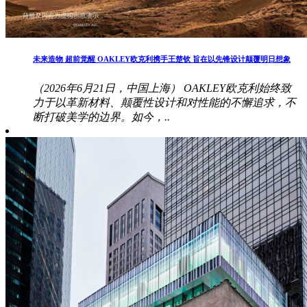
未来造物 超前觉醒 OAKLEY欧克利携手王楚钦 旨在以先锋设计颠覆明日想象
（2026年6月21日，中国上海） OAKLEY欧克利始终致
力于以革新材料、颠覆性设计和对性能的不懈追求，不
断打破美学的边界。如今，..