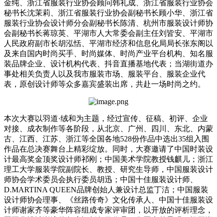
金纯、浙江省服装行业协会顾问韩礼成、浙江省服装行业协会
秘书长沈茉莉、浙江省服装行业协会副秘书长顾小华、浙江省
服装行业协会设计师分会副秘书长陈清、杭州市服装设计师协
会副秘书长蒋琼英、平湖市人大常委会副主任刘皆安、平湖市
人民政府副市长胡泓恬、平湖市经济和信息化局局长张东阁以
及来自国内时尚买手、时尚媒体、时尚产业平台机构、知名服
装品牌企业、设计机构代表、抖音直播基地代表；当湖街道办
事处相关负责人以及我市服装市场、服装平台、服装企业代
表，原创设计师等众多嘉宾盛装出席，共赴一场时尚之约。
本次大赛以羽道·绒和为主题，经过宣传、征稿、初评、企业
对接、成衣制作等各阶段，从北京、广州、四川、东北、内蒙
古、江西、江苏、浙江等全国各地528份作品中选出35组入围
作品在总决赛舞台上精彩绽放。同时，大赛邀请了中国时装设
计最高奖金顶奖设计师祁刚；中国美术学院教授钱麒儿；浙江
理工大学服装学院副院长、教授、研究生导师，中国服装设计
师协会学术委员会执行委员胡迅；中国十佳服装设计师、
D.MARTINA QUEEN品牌创始人兼设计总监丁洁；中国服装
设计师协会理事、《丝路传奇》文化传承人、中国十佳服装设
计师谢家齐等豪华阵容组成专家评审团，以开放的评析理念，