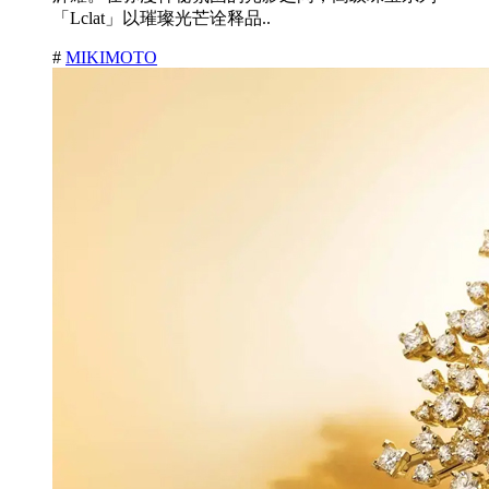
「Lclat」以璀璨光芒诠释品..
#
MIKIMOTO