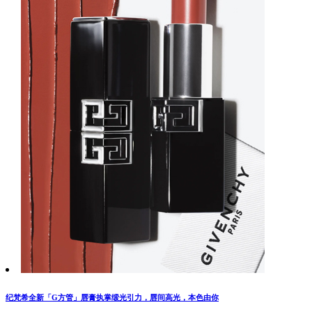
纪梵希全新「G方管」唇膏执掌缎光引力，唇间高光，本色由你