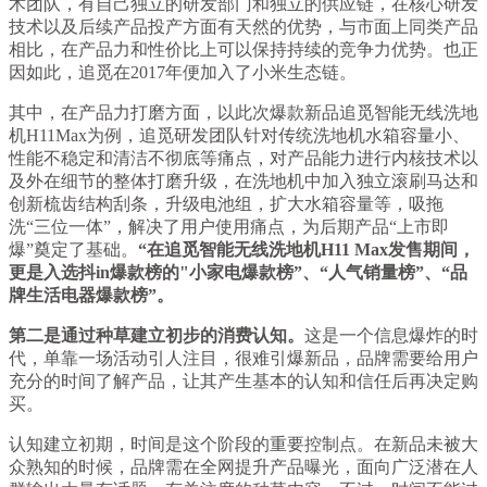
术团队，有自己独立的研发部门和独立的供应链，在核心研发
技术以及后续产品投产方面有天然的优势，与市面上同类产品
相比，在产品力和性价比上可以保持持续的竞争力优势。也正
因如此，追觅在2017年便加入了小米生态链。
其中，在产品力打磨方面，以此次爆款新品追觅智能无线洗地
机H11Max为例，追觅研发团队针对传统洗地机水箱容量小、
性能不稳定和清洁不彻底等痛点，对产品能力进行内核技术以
及外在细节的整体打磨升级，在洗地机中加入独立滚刷马达和
创新梳齿结构刮条，升级电池组，扩大水箱容量等，吸拖
洗“三位一体”，解决了用户使用痛点，为后期产品“上市即
爆”奠定了基础。
“在追觅智能无线洗地机H11 Max发售期间，
更是入选抖in爆款榜的"小家电爆款榜”、“人气销量榜”、“品
牌生活电器爆款榜”。
第二是通过种草建立初步的消费认知。
这是一个信息爆炸的时
代，单靠一场活动引人注目，很难引爆新品，品牌需要给用户
充分的时间了解产品，让其产生基本的认知和信任后再决定购
买。
认知建立初期，时间是这个阶段的重要控制点。在新品未被大
众熟知的时候，品牌需在全网提升产品曝光，面向广泛潜在人