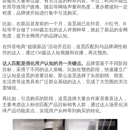
群输出大量有话题、有关注度的种草内容。不过，时间不能过
长而导致用户疲倦。随后等网络声量和热度，逐步爬坡到一定
程度，品牌便开始进行集中引流购买。
比如，在新品首发前的一个月，追觅就已在抖音、小红书、B
站等平台做了1000篇左右的达人评测种草，掀起了新品的全网
热度，提升全网用户的品牌认知。
在抖音电商“超级新品”活动开启后，追觅匹配到与品牌调性相
符的达人，通过150篇达人短视频和自播，再次预热。
达人匹配是强化用户认知的另一关键点。
品牌需基于不同阶段
目标，采用了不同的达人策略。比如在预热阶段，快速建立广
泛认知是追觅的首要目标。那么追觅选择了头部剧情、萌宠、
生活类等这类具有广泛群众基础的达人，完成了大范围的关注
度铺设。
再比如，引流购买的阶段，追觅选择大量合作家居垂直达人，
主要考虑达人粉丝匹配产品目标销售人群，通过达人场景化演
绎产品功能卖点，实现用户从种草到购买的转化。