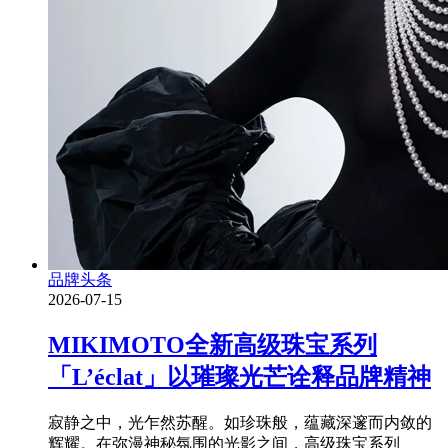
品牌头条
2026-07-15
MIKIMOTO全新高级珠宝系列
「L’éclat」以璀璨光芒诠释品牌精神
寂静之中，光乍然苏醒。如珍珠般，蕴藏深邃而内敛的
辉耀。在弥漫神秘氛围的光影之间，高级珠宝系列