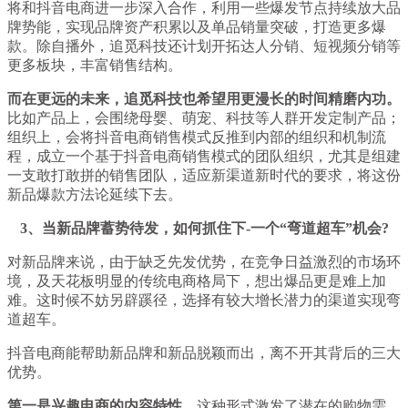
将和抖音电商进一步深入合作，利用一些爆发节点持续放大品
牌势能，实现品牌资产积累以及单品销量突破，打造更多爆
款。除自播外，追觅科技还计划开拓达人分销、短视频分销等
更多板块，丰富销售结构。
而在更远的未来，追觅科技也希望用更漫长的时间精磨内功。
比如产品上，会围绕母婴、萌宠、科技等人群开发定制产品；
组织上，会将抖音电商销售模式反推到内部的组织和机制流
程，成立一个基于抖音电商销售模式的团队组织，尤其是组建
一支敢打敢拼的销售团队，适应新渠道新时代的要求，将这份
新品爆款方法论延续下去。
3、当新品牌蓄势待发，如何抓住下-一个“弯道超车”机会?
对新品牌来说，由于缺乏先发优势，在竞争日益激烈的市场环
境，及天花板明显的传统电商格局下，想出爆品更是难上加
难。这时候不妨另辟蹊径，选择有较大增长潜力的渠道实现弯
道超车。
抖音电商能帮助新品牌和新品脱颖而出，离不开其背后的三大
优势。
第一是兴趣电商的内容特性。
这种形式激发了潜在的购物需