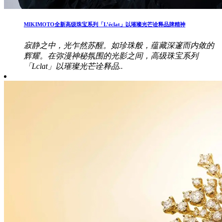
MIKIMOTO全新高级珠宝系列「L’éclat」以璀璨光芒诠释品牌精神
寂静之中，光乍然苏醒。如珍珠般，蕴藏深邃而内敛的
辉耀。在弥漫神秘氛围的光影之间，高级珠宝系列
「Lclat」以璀璨光芒诠释品..