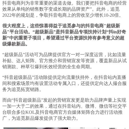
抖音电商列为非常重要的渠道去做。我们要把抖音电商的经营
效果从单纯的销售数字变成长期的品牌资产”。此外，追觅
2022年的规划是，争取抖音电商上的营收至少增长10-20倍。
很大程度上，这些惊喜得益于追觅参与的抖音电商"超级新
品"平台活动。“超级新品”是抖音新品专项扶持计划“抖in好奇
新”中的重要子项目，希望通过平台资源扶持有参考意义的超
级爆款新品。
“超级新品”活动可为品牌提供官方一对一深度运营，比如流量
补贴、达人矩阵、官方推介和营销宣发等资源，覆盖新品从试
销测款、种草引爆到长效经营的全生命周期。
“抖音超级新品”活动除提供定向流量扶持外，在抖音站内直播
间和搜索场景均有设置活动专属入口，还提供定向达人撮合服
务为追觅拓宽销路。
而由“抖音超级新品”发起的营销宣发更是助力品牌声量上实现
一加一大于二的效果，通过在抖音站内、微博、微信等社交平
台联合多位KOL及抖音电商官方自媒体矩阵合力进行活动推
广，为追觅新品爆发提供了强大助力。