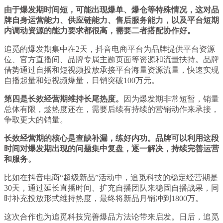
由于爆发期时间短，可能出现爆单、爆仓等特殊情况，这对品
牌自身运营能力、供应链能力、售后服务能力，以及平台短期
内调动资源的能力要求都很高，需要二者搭配协作好。
追觅的爆发期集中在2天，抖音电商平台为品牌提供平台资源
位、官方直播间、品牌专属主题页面等资源和流量扶持。品牌
借势通过自播和短视频投放承接平台海量资源流量，快速实现
自播起量和短视频爆量，日销突破100万元。
第四是长效经营期维持长尾热度。
因为爆发期非常短暂，销量
总体有限，趁热度还在，需要后续有持续的营销动作来承接，
争取更大的销量。
长效经营期的核心是查缺补漏，练好内功。品牌可以利用这段
时间对爆发期出现的问题集中复盘，逐一解决，持续完善运营
和服务。
比如在抖音电商“超级新品”活动中，追觅科技的稳定经营期是
30天，通过延长直播时间、扩充自播团队来稳固自播战果，同
时补充投放形式维持热度，最终将新品月销冲到1800万。
这次合作也为追觅科技完善爆品方法论带来启发。日后，追觅