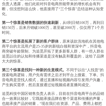
负责人透露，他们此前对抖音电商所能带来的增长机会有判
断，但没想到这么快，他直接用了“三个惊喜”总结这种认知变
化。
第一个惊喜是销售数据的快速刷新
，从0到日销100万，再到日
销150万，后来月销破1000万，甚至破2000万，仅仅用了1个月
时间。
第二个惊喜是拓展了新的客户群体
，原来该款洗地机在其他电
商平台的主流用户是25-35岁的新锐白领和资深中产，抖音电
商突破年龄限制、为追觅开拓了更多新客人群，有一些人群在
追觅以往的认知和传播渠道是没有触及和覆盖的，这给了品牌
大大的惊喜。
第三个惊喜是找到一种新的生意模式。
不同于以往“人找货”的
搜索电商逻辑，用户先有需求之后才到平台上搜索、下单。抖
音电商是货找人模式，通过直播和短视频内容引发用户兴趣，
产生购买需求，然后直接通过短视频或者直播间成交。
追觅科技中国区销售负责人表示，目前在抖音电商平台的品销
合一效果比较好，它既能承接品牌在整个渠道和传播的声量，
也能承接产品的销量，“现在我们在资源、产品、费用上都把