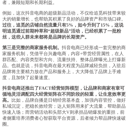
者，兼顾短期和长期利益。
例如，这次抖音电商的超级新品活动，不仅给追觅科技带来较
大的销量增长，也帮助其积累了良好的品牌资产和市场口碑。
过往，追觅的店铺自然流量只有5%，如今升到了15%，这说
明追觅通过前期种草和“超级新品”活动，已经积累了一批粉
丝，这些人群未来都将是品牌的长期资产。
第三是完整的商家服务机制。
抖音电商已经形成一套完整的商
家服务机制，凭借平台兴趣电商，内容+带货经营属性，在人
群匹配、内容类型和方向、流量扶持、整体品牌曝光上打爆新
品。也就是说，抖音电商在最大程度为品牌减轻负担，入驻后
品牌将主要精力放在产品和服务上，大大降低了品牌上手难
度，且加快了起量速度。
抖音电商还推出了FACT经营矩阵模型，让品牌和商家有章可
循地灵活调配四大经营矩阵在不同阶段的轻重，让生意效率更
高。
比如，品牌自播是日销经营基本盘，加强内容管控，做好
私域沉淀，把稳长效经营；达人矩阵用来扩大流量，帮助新品
快速入场；而营销活动和头部大V则承担品销爆发的重担，前
者侧重培养消费者心智获取平台资源，后者倾力帮品牌快速破
圈。