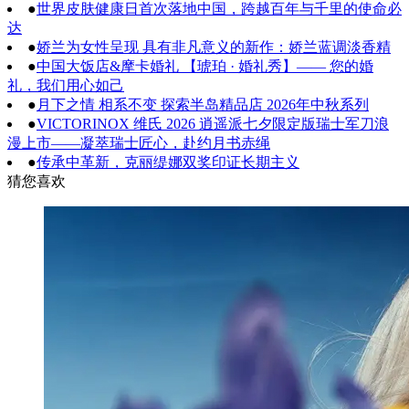
●
世界皮肤健康日首次落地中国，跨越百年与千里的使命必
达
●
娇兰为女性呈现 具有非凡意义的新作：娇兰蓝调淡香精
●
中国大饭店&摩卡婚礼 【琥珀 · 婚礼秀】—— 您的婚
礼，我们用心如己
●
月下之情 相系不变 探索半岛精品店 2026年中秋系列
●
VICTORINOX 维氏 2026 逍遥派七夕限定版瑞士军刀浪
漫上市——凝萃瑞士匠心，赴约月书赤绳
●
传承中革新，克丽缇娜双奖印证长期主义
猜您喜欢