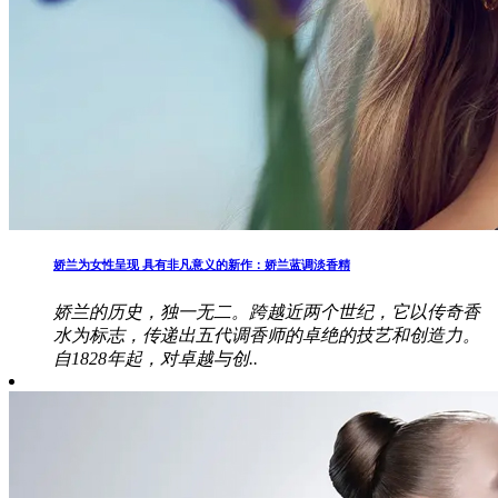
娇兰为女性呈现 具有非凡意义的新作：娇兰蓝调淡香精
娇兰的历史，独一无二。跨越近两个世纪，它以传奇香
水为标志，传递出五代调香师的卓绝的技艺和创造力。
自1828年起，对卓越与创..