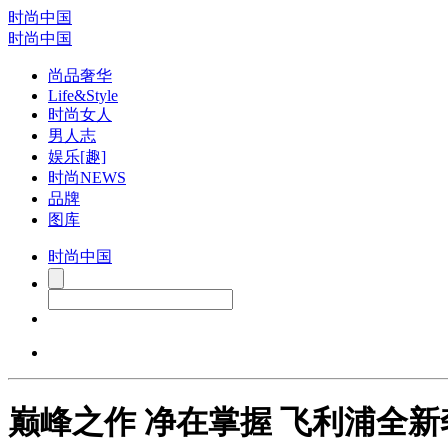
时尚中国
时尚中国
尚品奢华
Life&Style
时尚女人
男人志
娱乐[趣]
时尚NEWS
品牌
图库
时尚中国
巅峰之作 净在掌握 飞利浦全