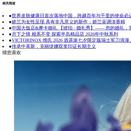
相关阅读
●
世界皮肤健康日首次落地中国，跨越百年与千里的使命必
●
娇兰为女性呈现 具有非凡意义的新作：娇兰蓝调淡香精
●
中国大饭店&摩卡婚礼 【琥珀 · 婚礼秀】—— 您的婚礼
●
月下之情 相系不变 探索半岛精品店 2026年中秋系列
●
VICTORINOX 维氏 2026 逍遥派七夕限定版瑞士军
●
传承中革新，克丽缇娜双奖印证长期主义
猜您喜欢