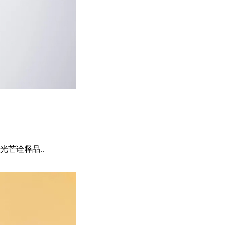
芒诠释品..