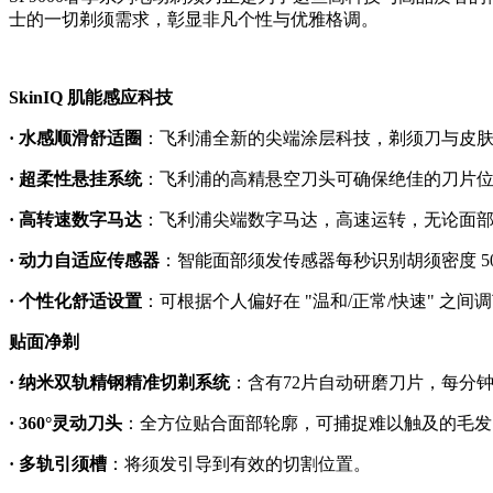
士的一切剃须需求，彰显非凡个性与优雅格调。
SkinIQ 肌能感应科技
· 水感顺滑舒适圈
：飞利浦全新的尖端涂层科技，剃须刀与皮肤
· 超柔性悬挂系统
：飞利浦的高精悬空刀头可确保绝佳的刀片
· 高转速数字马达
：飞利浦尖端数字马达，高速运转，无论面
· 动力自适应传感器
：智能面部须发传感器每秒识别胡须密度 5
· 个性化舒适设置
：可根据个人偏好在 "温和/正常/快速" 之
贴面净剃
· 纳米双轨精钢精准切剃系统
：含有72片自动研磨刀片，每分钟
· 360°灵动刀头
：全方位贴合面部轮廓，可捕捉难以触及的毛发
· 多轨引须槽
：将须发引导到有效的切割位置。