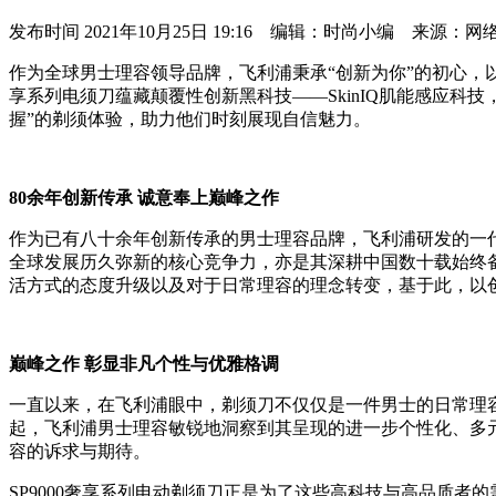
发布时间
2021年10月25日 19:16 编辑：时尚小编 来源：网
作为全球男士理容领导品牌，飞利浦秉承“创新为你”的初心，
享系列电须刀蕴藏颠覆性创新黑科技——SkinIQ肌能感应
握”的剃须体验，助力他们时刻展现自信魅力。
80余年创新传承 诚意奉上巅峰之作
作为已有八十余年创新传承的男士理容品牌，飞利浦研发的一
全球发展历久弥新的核心竞争力，亦是其深耕中国数十载始终
活方式的态度升级以及对于日常理容的理念转变，基于此，以
巅峰之作 彰显非凡个性与优雅格调
一直以来，在飞利浦眼中，剃须刀不仅仅是一件男士的日常理
起，飞利浦男士理容敏锐地洞察到其呈现的进一步个性化、多
容的诉求与期待。
SP9000奢享系列电动剃须刀正是为了这些高科技与高品质者