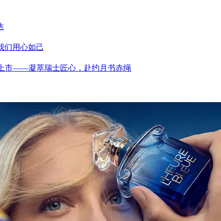
达
，我们用心如己
刀浪漫上市——凝萃瑞士匠心，赴约月书赤绳