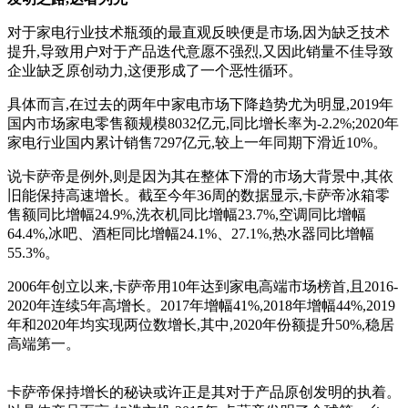
对于家电行业技术瓶颈的最直观反映便是市场,因为缺乏技术
提升,导致用户对于产品迭代意愿不强烈,又因此销量不佳导致
企业缺乏原创动力,这便形成了一个恶性循环。
具体而言,在过去的两年中家电市场下降趋势尤为明显,2019年
国内市场家电零售额规模8032亿元,同比增长率为-2.2%;2020年
家电行业国内累计销售7297亿元,较上一年同期下滑近10%。
说卡萨帝是例外,则是因为其在整体下滑的市场大背景中,其依
旧能保持高速增长。截至今年36周的数据显示,卡萨帝冰箱零
售额同比增幅24.9%,洗衣机同比增幅23.7%,空调同比增幅
64.4%,冰吧、酒柜同比增幅24.1%、27.1%,热水器同比增幅
55.3%。
2006年创立以来,卡萨帝用10年达到家电高端市场榜首,且2016-
2020年连续5年高增长。2017年增幅41%,2018年增幅44%,2019
年和2020年均实现两位数增长,其中,2020年份额提升50%,稳居
高端第一。
卡萨帝保持增长的秘诀或许正是其对于产品原创发明的执着。