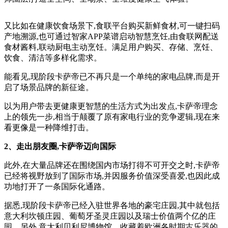
又比如在健康饮食场景下,食联平台购买新鲜食材,可一键扫码
产地溯源,也可通过智家APP菜谱启动智慧烹饪,由食联网配送
食材酱料,联动厨电主动烹饪。满足用户购买、存储、烹饪、
饮食、清洁等多样化需求。
能看见,现阶段卡萨帝已不再只是一个单纯的家电品牌,而是开
启了场景品牌的新征途。
以为用户带去更健康更智慧的生活方式为出发点,卡萨帝理念
上的领先一步,相当于颠覆了原有家电行业的竞争逻辑,现在来
看更像是一种降维打击。
2、走出朋友圈,卡萨帝迈向国际
此外,在大量品牌还在围绕国内市场打得不可开交之时,卡萨帝
已经将视野放到了国际市场,并因服务价值深受喜爱,也因此成
功地打开了一条国际化通路。
据悉,现阶段卡萨帝已经入驻世界各地的豪宅庄园,其中就包括
意大利坎顿庄园、葡萄牙圣灵庄园以及瑞士价值两个亿的庄
园。另外,意大利贝利尼博物馆、收藏着欧洲各时期古乐器的