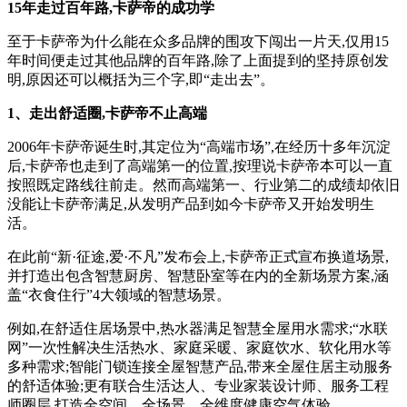
15年走过百年路,卡萨帝的成功学
至于卡萨帝为什么能在众多品牌的围攻下闯出一片天,仅用15
年时间便走过其他品牌的百年路,除了上面提到的坚持原创发
明,原因还可以概括为三个字,即“走出去”。
1、走出舒适圈,卡萨帝不止高端
2006年卡萨帝诞生时,其定位为“高端市场”,在经历十多年沉淀
后,卡萨帝也走到了高端第一的位置,按理说卡萨帝本可以一直
按照既定路线往前走。然而高端第一、行业第二的成绩却依旧
没能让卡萨帝满足,从发明产品到如今卡萨帝又开始发明生
活。
在此前“新·征途,爱·不凡”发布会上,卡萨帝正式宣布换道场景,
并打造出包含智慧厨房、智慧卧室等在内的全新场景方案,涵
盖“衣食住行”4大领域的智慧场景。
例如,在舒适住居场景中,热水器满足智慧全屋用水需求;“水联
网”一次性解决生活热水、家庭采暖、家庭饮水、软化用水等
多种需求;智能门锁连接全屋智慧产品,带来全屋住居主动服务
的舒适体验;更有联合生活达人、专业家装设计师、服务工程
师圈层,打造全空间、全场景、全维度健康空气体验。