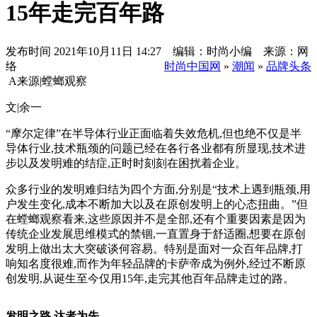
15年走完百年路
发布时间
2021年10月11日 14:27 编辑：时尚小编 来源：网
络
时尚中国网
»
潮闻
»
品牌头条
A
来源|螳螂观察
文|余一
“摩尔定律”在半导体行业正面临着失效危机,但也绝不仅是半
导体行业,技术瓶颈的问题已经在各行各业都有所显现,技术进
步以及发明难的结症,正时时刻刻在困扰着企业。
众多行业的发明难归结为四个方面,分别是“技术上遇到瓶颈,用
户发生变化,成本不断加大以及在原创发明上的心态扭曲。”但
在螳螂观察看来,这些原因并不是全部,还有个重要因素是因为
传统企业发展思维模式的禁锢,一直置身于舒适圈,想要在原创
发明上做出太大突破谈何容易。特别是面对一众百年品牌,打
响知名度很难,而作为年轻品牌的卡萨帝成为例外,经过不断原
创发明,从诞生至今仅用15年,走完其他百年品牌走过的路。
发明之路,达者为先