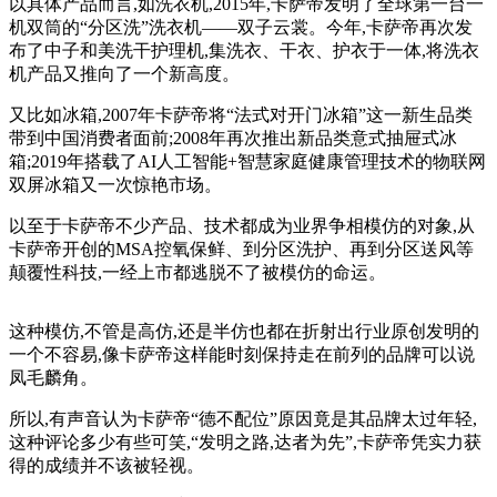
以具体产品而言,如洗衣机,2015年,卡萨帝发明了全球第一台一
机双筒的“分区洗”洗衣机——双子云裳。今年,卡萨帝再次发
布了中子和美洗干护理机,集洗衣、干衣、护衣于一体,将洗衣
机产品又推向了一个新高度。
又比如冰箱,2007年卡萨帝将“法式对开门冰箱”这一新生品类
带到中国消费者面前;2008年再次推出新品类意式抽屉式冰
箱;2019年搭载了AI人工智能+智慧家庭健康管理技术的物联网
双屏冰箱又一次惊艳市场。
以至于卡萨帝不少产品、技术都成为业界争相模仿的对象,从
卡萨帝开创的MSA控氧保鲜、到分区洗护、再到分区送风等
颠覆性科技,一经上市都逃脱不了被模仿的命运。
这种模仿,不管是高仿,还是半仿也都在折射出行业原创发明的
一个不容易,像卡萨帝这样能时刻保持走在前列的品牌可以说
凤毛麟角。
所以,有声音认为卡萨帝“德不配位”原因竟是其品牌太过年轻,
这种评论多少有些可笑,“发明之路,达者为先”,卡萨帝凭实力获
得的成绩并不该被轻视。