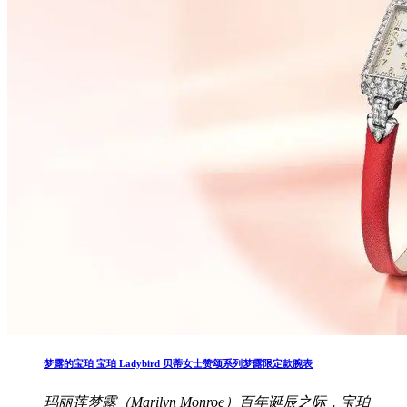
梦露的宝珀 宝珀 Ladybird 贝蒂女士赞颂系列梦露限定款腕表
玛丽莲梦露（Marilyn Monroe）百年诞辰之际，宝珀