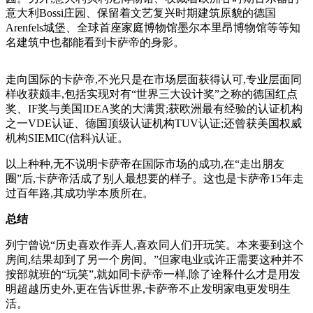
意大利Bossi庄园、保留着文艺复兴时期建筑原貌的德国
Arenfels城堡、全球首座家庭博物馆墨尔本里昂博物馆等等知
名建筑中也都能看到卡萨帝的身影。
走向国际的卡萨帝,不光只是在市场层面获得认可,专业层面同
样收获颇丰,包括实现对有“世界三大设计奖”之称的德国红点
奖、IF奖与美国IDEA奖的大满贯;获欧洲最有经验的认证机构
之一VDE认证、德国顶级认证机构TUV认证;还曾获美国权威
机构SIEMIC(信科)认证。
以上种种,无不说明卡萨帝在国际市场的成功,在“走出朋友
圈”后,卡萨帝活成了别人最想要的样子。这也是卡萨帝15年走
过百年路,其成功学本质所在。
总结
列宁曾说“历史喜欢作弄人,喜欢同人们开玩笑。本来要到这个
房间,结果却到了另一个房间。”但家电业或许正需要这种并不
按部就班的“玩笑”,就如同卡萨帝一样,除了诠释什么才是用发
明超越历史外,更在告诉世界,卡萨帝不止发明家电更发明生
活。