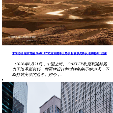
未来造物 超前觉醒 OAKLEY欧克利携手王楚钦 旨在以先锋设计颠覆明日想象
（2026年6月21日，中国上海） OAKLEY欧克利始终致
力于以革新材料、颠覆性设计和对性能的不懈追求，不
断打破美学的边界。如今，..