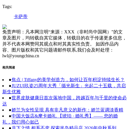
Tags:
卡萨帝
免责声明：凡本网注明“来源：XXX（非时尚中国网）”的文
章及图片，均转载自其它媒体，转载目的在于传递更多信息，
并不代表本网赞同其观点和对其真实性负责。 如因作品内
容、图片版权和其它问题请邮件联系,我们会及时处理：
lwl@youngchina.cn
相关阅读
●
焦点 | Tiffany的美学创造力，如何让百年积淀持续生长？
●
JUZUI玖姿25周年大秀「循光新生」光起二十五载，共启
新生优雅
●
世界皮肤健康日首次落地中国，跨越百年与千里的使命必
达
●
娇兰为女性呈现 具有非凡意义的新作：娇兰蓝调淡香精
●
中国大饭店&摩卡婚礼 【琥珀 · 婚礼秀】—— 您的婚
礼，我们用心如己
●
月下之情 相系不变 探索半岛精品店 2026年中秋系列