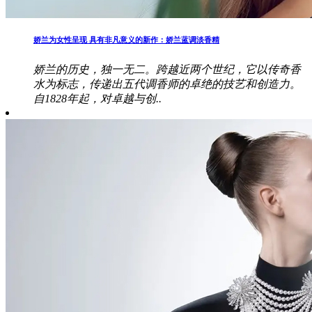
娇兰为女性呈现 具有非凡意义的新作：娇兰蓝调淡香精
娇兰的历史，独一无二。跨越近两个世纪，它以传奇香
水为标志，传递出五代调香师的卓绝的技艺和创造力。
自1828年起，对卓越与创..