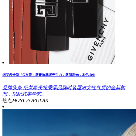
纪梵希全新「G方管」唇膏执掌缎光引力，唇间高光，本色由你
品牌头条
纪梵希美妆秉承品牌时装屋对女性气质的全新构
想，以纪式美学艺..
热点
MOST POPULAR