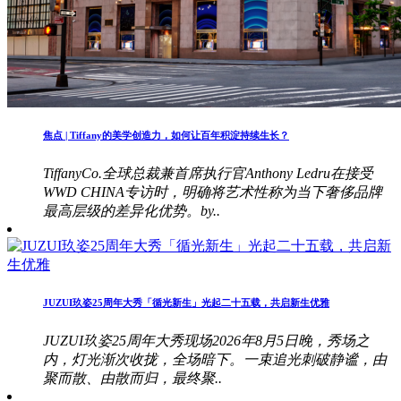
焦点 | Tiffany的美学创造力，如何让百年积淀持续生长？
TiffanyCo.全球总裁兼首席执行官Anthony Ledru在接受
WWD CHINA专访时，明确将艺术性称为当下奢侈品牌
最高层级的差异化优势。by..
JUZUI玖姿25周年大秀「循光新生」光起二十五载，共启新生优雅
JUZUI玖姿25周年大秀现场2026年8月5日晚，秀场之
内，灯光渐次收拢，全场暗下。一束追光刺破静谧，由
聚而散、由散而归，最终聚..