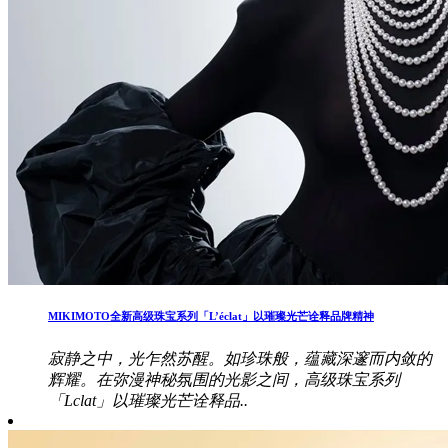
MIKIMOTO全新高级珠宝系列「L’éclat」以璀璨光芒诠释品牌精神
寂静之中，光乍然苏醒。如珍珠般，蕴藏深邃而内敛的
辉耀。在弥漫神秘氛围的光影之间，高级珠宝系列
「Lclat」以璀璨光芒诠释品..