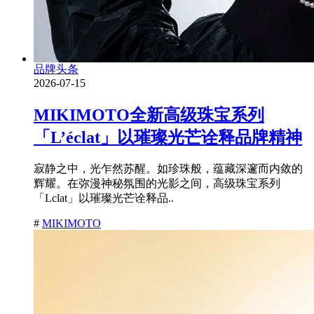
品牌头条
2026-07-15
MIKIMOTO全新高级珠宝系列
「L’éclat」以璀璨光芒诠释品牌精神
寂静之中，光乍然苏醒。如珍珠般，蕴藏深邃而内敛的
辉耀。在弥漫神秘氛围的光影之间，高级珠宝系列
「Lclat」以璀璨光芒诠释品..
#
MIKIMOTO