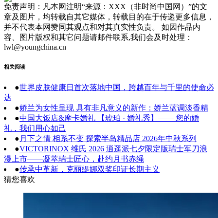
免责声明：凡本网注明“来源：XXX（非时尚中国网）”的文
章及图片，均转载自其它媒体，转载目的在于传递更多信息，
并不代表本网赞同其观点和对其真实性负责。 如因作品内
容、图片版权和其它问题请邮件联系,我们会及时处理：
lwl@youngchina.cn
相关阅读
●
世界皮肤健康日首次落地中国，跨越百年与千里的使命必
达
●
娇兰为女性呈现 具有非凡意义的新作：娇兰蓝调淡香精
●
中国大饭店&摩卡婚礼 【琥珀 · 婚礼秀】—— 您的婚
礼，我们用心如己
●
月下之情 相系不变 探索半岛精品店 2026年中秋系列
●
VICTORINOX 维氏 2026 逍遥派七夕限定版瑞士军刀浪
漫上市——凝萃瑞士匠心，赴约月书赤绳
●
传承中革新，克丽缇娜双奖印证长期主义
猜您喜欢