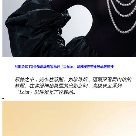
MIKIMOTO全新高级珠宝系列「L’éclat」以璀璨光芒诠释品牌精神
寂静之中，光乍然苏醒。如珍珠般，蕴藏深邃而内敛的
辉耀。在弥漫神秘氛围的光影之间，高级珠宝系列
「Lclat」以璀璨光芒诠释品..