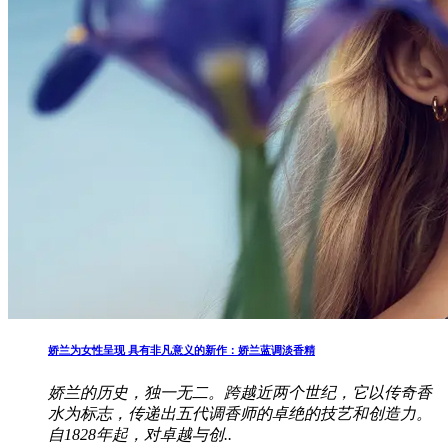
娇兰为女性呈现 具有非凡意义的新作：娇兰蓝调淡香精
娇兰的历史，独一无二。跨越近两个世纪，它以传奇香
水为标志，传递出五代调香师的卓绝的技艺和创造力。
自1828年起，对卓越与创..