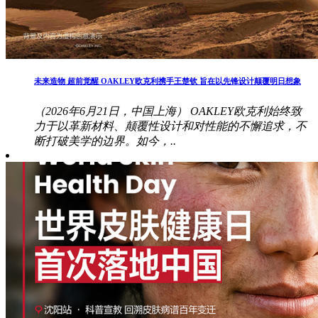
未来造物 超前觉醒 OAKLEY欧克利携手王楚钦 旨在以先锋设计颠覆明日想象
（2026年6月21日，中国上海） OAKLEY欧克利始终致
力于以革新材料、颠覆性设计和对性能的不懈追求，不
断打破美学的边界。如今，..