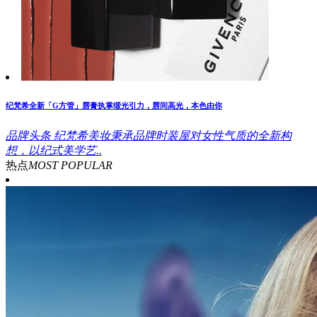
纪梵希全新「G方管」唇膏执掌缎光引力，唇间高光，本色由你
品牌头条
纪梵希美妆秉承品牌时装屋对女性气质的全新构
想，以纪式美学艺..
热点
MOST POPULAR