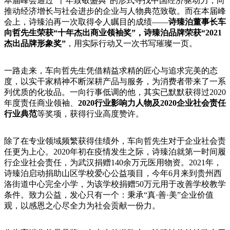
本届峰会通过“十年致敬盛典”的形式寻找中国经济驱动力，向
推动经济增长与社会进步的企业与人物典范致敬。而在本届峰
会上，诗臻泊再一次取得令人瞩目的成绩——
诗臻泊董事长车
向哲先生荣获“十年杰出商业领袖奖”，诗臻泊品牌荣获“2021
杰出品牌形象奖”
，用实际行动又一次书写璀璨一页。
一路走来，车向哲先生凭借精益求精的匠心与追求完美的态
度，以实干家精神不断深耕产品与服务，为消费者带来了一系
列优质的化妆品。一向行事低调的他，其实已默默获得过2020
年度责任商业领袖、
2020行业影响力人物及2020企业社会责任
行业典范
等奖项，获得行业高度赞许。
除了在专业领域频繁获得佳绩外，车向哲先生对于企业社会责
任更为上心。2020年初在疫情发生之际，诗臻泊就第一时间履
行企业社会责任，为武汉捐赠140余万元医用物资。2021年，
诗臻泊启动捐助山区学校爱心公益项目，今年6月来到贵州西
洛街道中心完全小学，为该学校捐赠50万元用于改善学校教学
条件。致力公益，发心只有一个：秉承“真·善·美”企业价值
观，以感恩之心尽全力为社会贡献一份力。