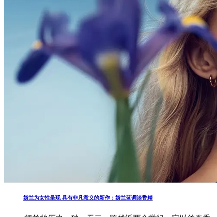
娇兰为女性呈现 具有非凡意义的新作：娇兰蓝调淡香精