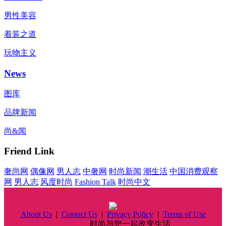
男性美容
着装之道
玩物主义
News
图库
品牌新闻
尚&闻
Friend Link
奢尚网
偶像网
男人志
中奢网
时尚新闻
潮生活
中国消费观察
网
男人志
风度时尚
Fashion Talk
时尚中文
About Us
|
Contact Us
|
Privacy Policy
|
Terms of Use
时尚中国
时尚与您一起改变生活