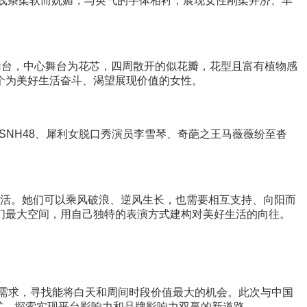
朵线条柔软而妩媚，与英气的字体相衬，展现女性刚柔并济、丰
舞台，中心舞台为花芯，四周散开的似花瓣，花型且富有植物感
个为美好生活奋斗、渴望展现价值的女性。
NH48、犀利女脱口秀演员
李雪琴、奇葩之王马薇薇
纷至沓
性生活。她们可以乘风破浪、逆风生长，也需要相互支持、向阳而
们最大空间，用自己独特的表演方式建构对美好生活的向往。
需求，寻找能将白天和周间时段价值最大的机会。此次与中国
模式，探索实现平台影响力和品牌影响力双赢的新道路。