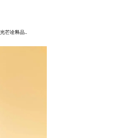
芒诠释品..