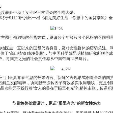
络
热度攀升带动了女性
IP
不容置疑的全网大爆。
即将于
9
月
20
日推出一档
《看见美好生活—你眼中的国货潮流》
全
对主题引领独特的带货方式，
邀请各个年龄段各个风格的不同明
植物医生
一直以来的国货代表身份，及对女性群体的密切关注、呵
位于“高山植物 纯净美肌”，与中国科学院昆明植物研究所联合成
护，将国货之光的社会责任感从中国带向世界舞台。
医生
用
最
具青春气息的
芒果语言
、新鲜的表现形式创造全新的国
山石斛兰发酵精粹，协同眼部冻龄因子有效紧实眼周细纹
，更是创
产品功能无不践行着
“女人的美在于眼里有光”的精神主张，
传递积
节目舞美创意设计，
见证
“眼里有光”的新
女性魅力