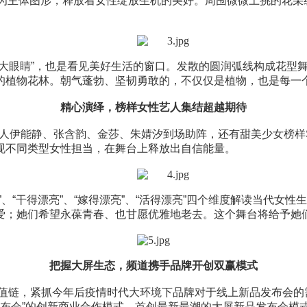
眼”为主体图形，释放着女性绽放生机的美好。周围微微上挑的花
“大眼睛”，也是看见美好生活的窗口。发散的圆润弧线构成花型
的植物花林。朝气蓬勃、坚韧勇敢的，不仅仅是植物，也是每一
精心演绎，榜样女性艺人集结超越期待
艺人
伊能静、张含韵、金莎、朱婧汐
到场助阵，还有甜美少女榜样S
现不同类型女性担当，在舞台上释放出自信能量。
、“干得漂亮”、“嫁得漂亮”、“活得漂亮”四个维度解读当代女
爱；她们希望永葆青春、也甘愿优雅地老去。这个舞台将给予她
把握大屏生态，频道携手品牌开创双赢模式
值链，紧抓今年后疫情时代大环境下品牌对于线上新品发布会的
品发布会”的创新商业合作模式，首创最新最潮的大屏新品发布会