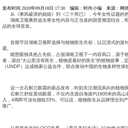
发布时间
2020年09月18日 17:30 编辑：时尚小编 来源：网
从《乘风破浪的姐姐》到《三十而已》，今年女性议题的
湖南卫视
乘胜追击将女性内容与正当道的国货潮流结合，
品的全球首发。
首期节目湖南卫视即选择与植物医生共创，以
沉浸式的派
霜
。
能慧眼独具抢占先机，占据湖南卫视下一内容风口，源于
者，源自“大山里没有医生，植物是最好的医生“的植物故事，定
（
UNDP
）达成独家公益合作，联合推动中国的生物多样性保
这一次石斛兰眼霜的新品发布，时刻关注潮流风向的植物
石斛兰舒纹震动眼霜，
不仅
内含源自海拔约1600米的高
入，4周
即可
淡化细纹33%。可以说，植物医生从品牌理念到
推广。