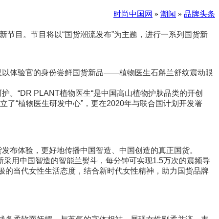
时尚中国网
»
潮闻
»
品牌头条
新
节目。节目将以“国货潮流发布”为主题，进行
一系列
国货新
星
以体验官的身份尝鲜国货新品
——植物医生石斛兰舒纹震动眼
护。“
DR PLANT
植物医生“是中国高山植物护肤品类的开创
立了“植物医生研发中心”，更在
2020
年与联合国计划开发署
货发布体验，更好地传播中国智造、中国创造
的真正国货
。
新采用
中国智造的智能兰熨斗
，
每分钟可
实现
1.5
万次的震频导
极的当代女性生活态度，结合新时代女性精神，助力国货品牌