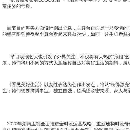
从最新发布的LOGO来看，《看见美好生活》以“女性之
富多姿的气质。
而节目的舞美方面设计别出心裁，主舞台正面是一只多情的
的镂空雕刻使得整个舞台看起来轻盈欢快，如同一片生机盎然
节目表演艺人也引发了外界关注。不仅将有大热的“
浪姐
”
来，她们将用不同的方式大胆诠释自己对美好生活的期待，展
《看见美好生活》以女性表达为创作出发点，将从“长得漂亮”
生；她们想要拼搏事业、独立自强，也渴望亲密关系、家人与
2020
年湖南卫视全面推进全时段运营战略，重新建构时段价
高山植物护肤开创品牌“植物医生”展开合作，深化“电视+新