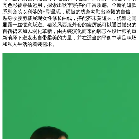
亮色彩被穿插运用，探索出秋季穿搭的丰富质感。全新的短款
系列套装以利落的H型呈现，硬挺的线条勾勒出坚毅的自信，
贴身收腰剪裁展现女性修长曲线，搭配芥末黄短袜，优雅之间
显露一丝惬意叛逆。猎装风西服外套的凌厉感可以通过摇曳的
百褶裙来加以弱化革新，由男装演化而来的廓形在设计师的重
新演绎下迸发出自带柔美的力量，并在适当的平衡中满足职场
和私人生活的着装需求。