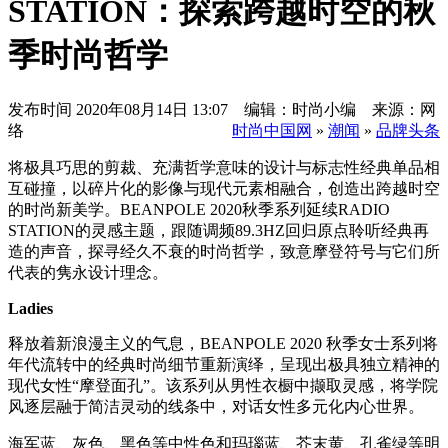
STATION：探索跨越时空的秋
季时尚哲学
发布时间
2020年08月14日 13:07 编辑：时尚小编 来源：网
络
时尚中国网
»
潮闻
»
品牌头条
将极具巧思的剪裁、充满哲学意味的设计与标志性经典单品相
互碰撞，以碎片化的影像与现代元素相融合，创造出跨越时空
的时尚新美学。BEANPOLE 2020秋季系列延续RADIO
STATION的灵感主题，跟随调频89.3HZ回归原点聆听经典再
造的声音，探寻经久不衰的时尚哲学，致意摩登符号与它们所
代表的隽永设计理念。
Ladies
释放着新浪漫主义的气息，BEANPOLE 2020 秋季女士系列将
年代流转中的经典时尚细节重新演绎，呈现出极具独立精神的
现代女性“摩登面孔”。该系列从男性衣橱中撷取灵感，将学院
风逐层融于简洁灵动的线条中，对话女性多元化内心世界。
海军蓝、灰色、黑色等中性色和玛瑙蓝、芥末黄、孔雀绿等明