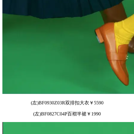
(左)BF0930Z03R双排扣大衣￥5590
(左)BF0827C04P百褶半裙￥1990