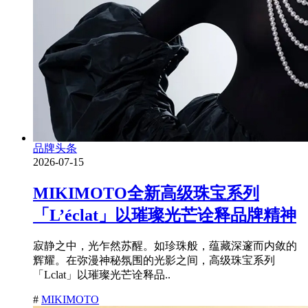
品牌头条
2026-07-15
MIKIMOTO全新高级珠宝系列
「L’éclat」以璀璨光芒诠释品牌精神
寂静之中，光乍然苏醒。如珍珠般，蕴藏深邃而内敛的
辉耀。在弥漫神秘氛围的光影之间，高级珠宝系列
「Lclat」以璀璨光芒诠释品..
#
MIKIMOTO