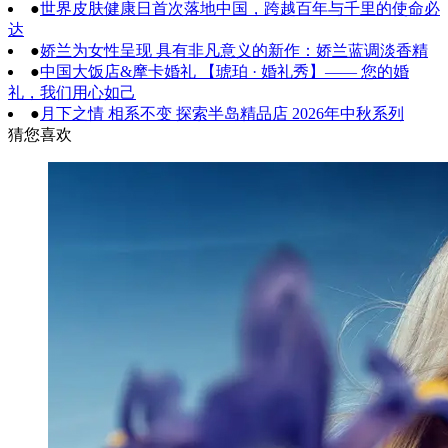
●
世界皮肤健康日首次落地中国，跨越百年与千里的使命必
达
●
娇兰为女性呈现 具有非凡意义的新作：娇兰蓝调淡香精
●
中国大饭店&摩卡婚礼 【琥珀 · 婚礼秀】—— 您的婚
礼，我们用心如己
●
月下之情 相系不变 探索半岛精品店 2026年中秋系列
猜您喜欢