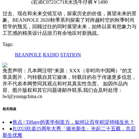
(右)BC0721C71R水洗牛仔裤￥1490
过去、现在和未来交错互动，探索历史的价值，展望未来的景
象。BEANPOLE 2020秋季系列探索了对跨越时空的秋季时尚
哲学的预见，回顾过往的同时展望未来，始终以富有想象力与
工艺感的精美设计品游刃有余地应对新挑战。
Tags:
BEANPOLE
RADIO
STATION
免责声明：凡本网注明“来源：XXX（非时尚中国网）”的文
章及图片，均转载自其它媒体，转载目的在于传递更多信息，
并不代表本网赞同其观点和对其真实性负责。 如因作品内
容、图片版权和其它问题请邮件联系,我们会及时处理：
lwl@youngchina.cn
相关阅读
●
焦点 | Tiffany的美学创造力，如何让百年积淀持续生长？
●
JUZUI玖姿25周年大秀「循光新生」光起二十五载，共启
新生优雅