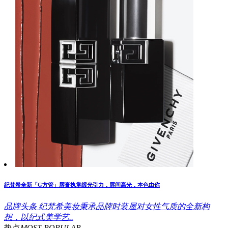
纪梵希全新「G方管」唇膏执掌缎光引力，唇间高光，本色由你
品牌头条
纪梵希美妆秉承品牌时装屋对女性气质的全新构
想，以纪式美学艺..
热点
MOST POPULAR