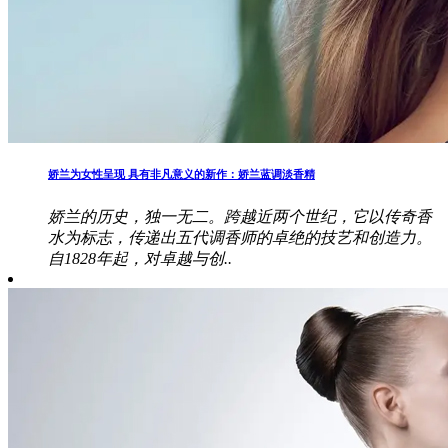
娇兰为女性呈现 具有非凡意义的新作：娇兰蓝调淡香精
娇兰的历史，独一无二。跨越近两个世纪，它以传奇香
水为标志，传递出五代调香师的卓绝的技艺和创造力。
自1828年起，对卓越与创..