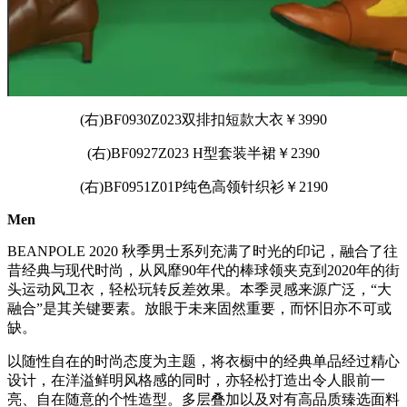
(右)BF0930Z023双排扣短款大衣￥3990
(右)BF0927Z023 H型套装半裙￥2390
(右)BF0951Z01P纯色高领针织衫￥2190
Men
BEANPOLE 2020 秋季男士系列充满了时光的印记，融合了往
昔经典与现代时尚，从风靡90年代的棒球领夹克到2020年的街
头运动风卫衣，轻松玩转反差效果。本季灵感来源广泛，“大
融合”是其关键要素。放眼于未来固然重要，而怀旧亦不可或
缺。
以随性自在的时尚态度为主题，将衣橱中的经典单品经过精心
设计，在洋溢鲜明风格感的同时，亦轻松打造出令人眼前一
亮、自在随意的个性造型。多层叠加以及对有高品质臻选面料