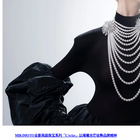
MIKIMOTO全新高级珠宝系列「L’éclat」以璀璨光芒诠释品牌精神