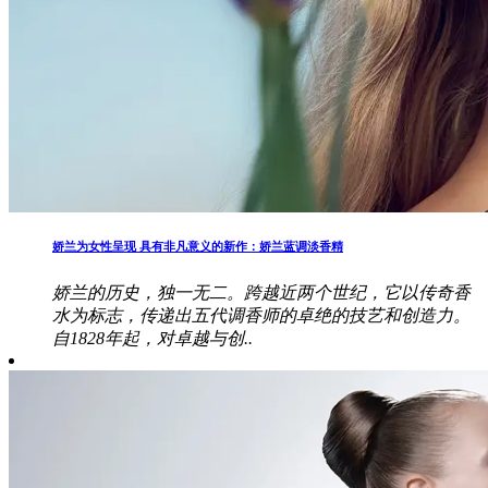
娇兰为女性呈现 具有非凡意义的新作：娇兰蓝调淡香精
娇兰的历史，独一无二。跨越近两个世纪，它以传奇香
水为标志，传递出五代调香师的卓绝的技艺和创造力。
自1828年起，对卓越与创..