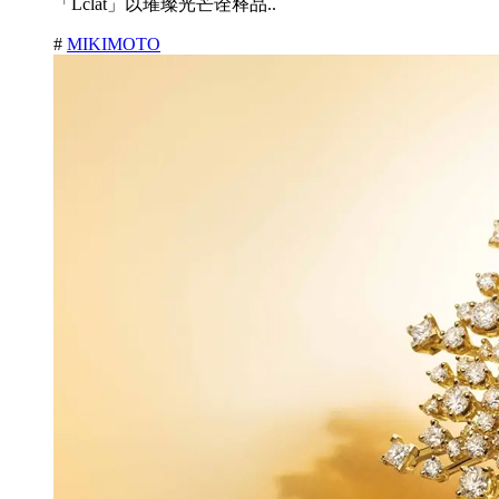
「Lclat」以璀璨光芒诠释品..
#
MIKIMOTO