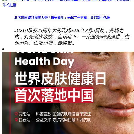
JUZUI玖姿25周年大秀「循光新生」光起二十五载，共启新生优雅
JUZUI玖姿25周年大秀现场2026年8月5日晚，秀场之
内，灯光渐次收拢，全场暗下。一束追光刺破静谧，由
聚而散、由散而归，最终聚..