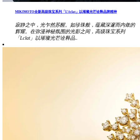
MIKIMOTO全新高级珠宝系列「L’éclat」以璀璨光芒诠释品牌精神
寂静之中，光乍然苏醒。如珍珠般，蕴藏深邃而内敛的
辉耀。在弥漫神秘氛围的光影之间，高级珠宝系列
「Lclat」以璀璨光芒诠释品..