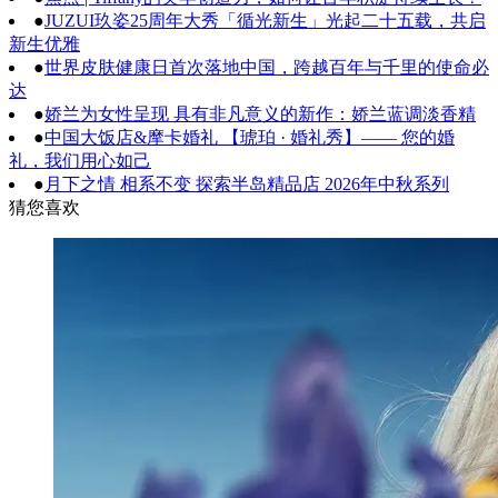
●
JUZUI玖姿25周年大秀「循光新生」光起二十五载，共启
新生优雅
●
世界皮肤健康日首次落地中国，跨越百年与千里的使命必
达
●
娇兰为女性呈现 具有非凡意义的新作：娇兰蓝调淡香精
●
中国大饭店&摩卡婚礼 【琥珀 · 婚礼秀】—— 您的婚
礼，我们用心如己
●
月下之情 相系不变 探索半岛精品店 2026年中秋系列
猜您喜欢