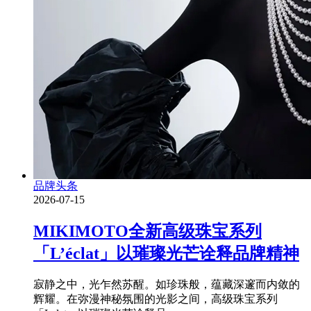
品牌头条
2026-07-15
MIKIMOTO全新高级珠宝系列
「L’éclat」以璀璨光芒诠释品牌精神
寂静之中，光乍然苏醒。如珍珠般，蕴藏深邃而内敛的
辉耀。在弥漫神秘氛围的光影之间，高级珠宝系列