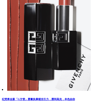
纪梵希全新「G方管」唇膏执掌缎光引力，唇间高光，本色由你