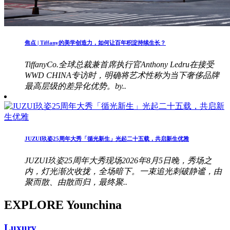
焦点 | Tiffany的美学创造力，如何让百年积淀持续生长？
TiffanyCo.全球总裁兼首席执行官Anthony Ledru在接受
WWD CHINA专访时，明确将艺术性称为当下奢侈品牌
最高层级的差异化优势。by..
JUZUI玖姿25周年大秀「循光新生」光起二十五载，共启新生优雅
JUZUI玖姿25周年大秀现场2026年8月5日晚，秀场之
内，灯光渐次收拢，全场暗下。一束追光刺破静谧，由
聚而散、由散而归，最终聚..
EXPLORE Younchina
Luxury