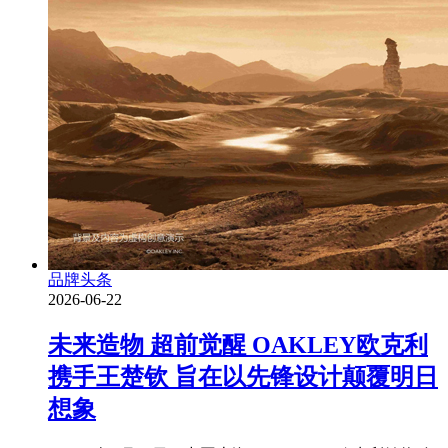
品牌头条
2026-06-22
未来造物 超前觉醒 OAKLEY欧克利
携手王楚钦 旨在以先锋设计颠覆明日
想象