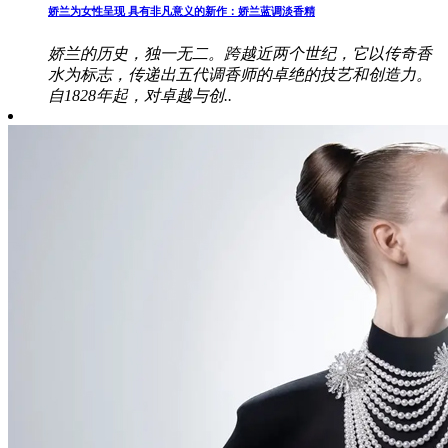
娇兰为女性呈现 具有非凡意义的新作：娇兰蓝调淡香精
娇兰的历史，独一无二。跨越近两个世纪，它以传奇香
水为标志，传递出五代调香师的卓绝的技艺和创造力。
自1828年起，对卓越与创..