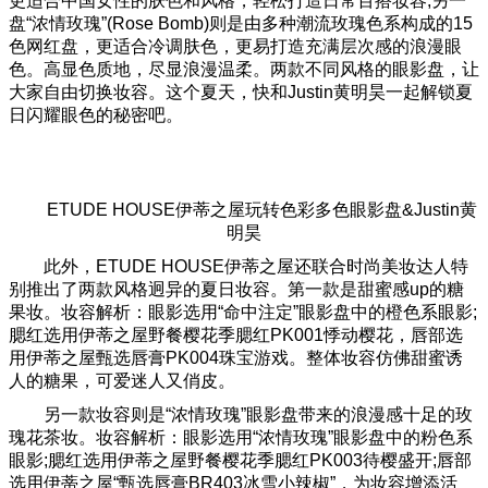
更适合中国女性的肤色和风格，轻松打造日常百搭妆容;另一
盘“浓情玫瑰”(Rose Bomb)则是由多种潮流玫瑰色系构成的15
色网红盘，更适合冷调肤色，更易打造充满层次感的浪漫眼
色。高显色质地，尽显浪漫温柔。两款不同风格的眼影盘，让
大家自由切换妆容。这个夏天，快和Justin黄明昊一起解锁夏
日闪耀眼色的秘密吧。
ETUDE HOUSE伊蒂之屋玩转色彩多色眼影盘&Justin黄
明昊
此外，ETUDE HOUSE伊蒂之屋还联合时尚美妆达人特
别推出了两款风格迥异的夏日妆容。第一款是甜蜜感up的糖
果妆。妆容解析：眼影选用“命中注定”眼影盘中的橙色系眼影;
腮红选用伊蒂之屋野餐樱花季腮红PK001悸动樱花，唇部选
用伊蒂之屋甄选唇膏PK004珠宝游戏。整体妆容仿佛甜蜜诱
人的糖果，可爱迷人又俏皮。
另一款妆容则是“浓情玫瑰”眼影盘带来的浪漫感十足的玫
瑰花茶妆。妆容解析：眼影选用“浓情玫瑰”眼影盘中的粉色系
眼影;腮红选用伊蒂之屋野餐樱花季腮红PK003待樱盛开;唇部
选用伊蒂之屋“甄选唇膏BR403冰雪小辣椒”，为妆容增添活