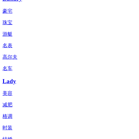
豪宅
珠宝
游艇
名表
高尔夫
名车
Lady
美容
减肥
格调
时装