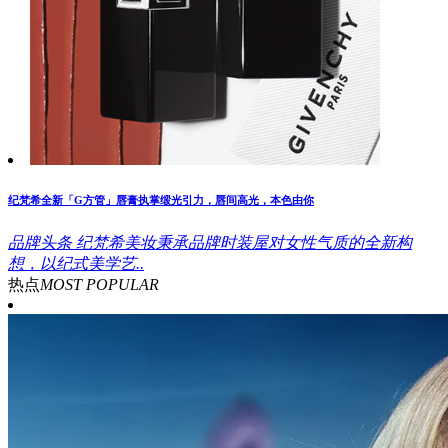
纪梵希全新「G方管」唇膏执掌缎光引力，唇间高光，本色由你
品牌头条
纪梵希美妆秉承品牌时装屋对女性气质的全新构
想，以纪式美学艺..
热点
MOST POPULAR