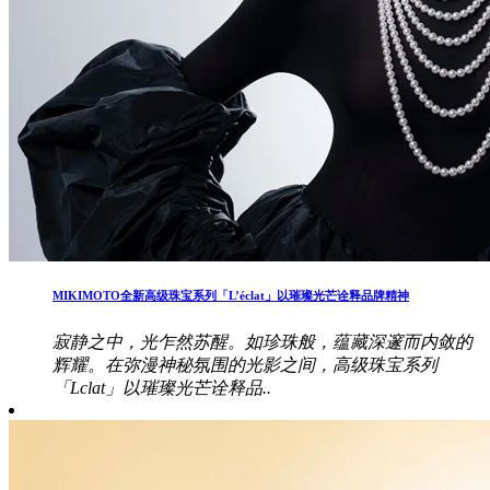
MIKIMOTO全新高级珠宝系列「L’éclat」以璀璨光芒诠释品牌精神
寂静之中，光乍然苏醒。如珍珠般，蕴藏深邃而内敛的
辉耀。在弥漫神秘氛围的光影之间，高级珠宝系列
「Lclat」以璀璨光芒诠释品..