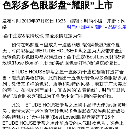
色彩多色眼影盘“耀眼”上市
发布时间
2019年07月09日 13:35 编辑：时尚小编 来源：网
络
时尚中国网
»
潮闻
»
品牌头条
-命中注定&浓情玫瑰 挚爱浓情注定为你
如何在热辣夏日里成为一道靓丽吸睛的风景线?这个夏
天，时尚彩妆品牌ETUDE HOUSE伊蒂之屋为大家带来全新
玩转色彩多色眼影盘家族成员：命中注定(Best Loved)和浓情
玫瑰(Rose Bomb)，用“玩”美的眼色更好地“妆”点缤纷夏日。
ETUDE HOUSE伊蒂之屋一直致力于通过创新打造符合
当下潮流的美妆好物。此前推出十五色玩转色彩多色眼影盘系
列，凭借其多样的色彩、质地和独特的风格，虏获了广大美眉
的芳心。在同系列产品中，复古风的“古着豹纹”，时尚前卫风
格的“后台睡衣秀”都成为了备受少女们推崇的美妆好物。
此次，ETUDE HOUSE伊蒂之屋携手品牌大使Justin黄明
昊，邀请大家一起体验“玩转色彩多色眼影盘”家族两位新成员
的独特魅力：“命中注定”(Best Loved)眼影盘精选了15个
ETUDE HOUSE伊蒂之屋此前热卖的人气眼妆色号，选色上