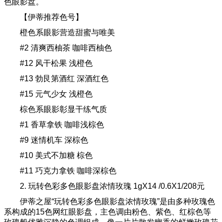
色眼影盘。
【伊蒂推荐色号】
橙色系眼影营造甜蜜与唯美
#2 清爽西柚茶 咖啡西柚色
#12 风干松果 浅橙色
#13 勃艮第酒红 深酒红色
#15 元气少女 浅橙色
棕色系眼影彰显干练气质
#1 香草拿铁 咖啡浅棕色
#9 迷情机车 深棕色
#10 美式不加糖 棕色
#11 巧克力拿铁 咖啡深棕色
2. 玩转色彩多色眼影盘浓情玫瑰 1gX14 /0.6X1/208元
伊蒂之屋“玩转色彩多色眼影盘浓情玫瑰”是由多种玫瑰色
系构成的15色网红眼影盘，主色调由粉色、紫色、红棕色等