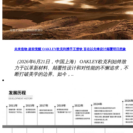
未来造物 超前觉醒 OAKLEY欧克利携手王楚钦 旨在以先锋设计颠覆明日想象
（2026年6月21日，中国上海） OAKLEY欧克利始终致
力于以革新材料、颠覆性设计和对性能的不懈追求，不
断打破美学的边界。如今，..