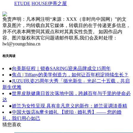
ETUDE
HOUSE伊蒂之屋
免责声明：凡本网注明“来源：XXX（非时尚中国网）”的文
章及图片，均转载自其它媒体，转载目的在于传递更多信息，
并不代表本网赞同其观点和对其真实性负责。 如因作品内
容、图片版权和其它问题请邮件联系,我们会及时处理：
lwl@youngchina.cn
相关阅读
●
向美新征程｜锁春SARING迎来品牌成立15周年
●
焦点 | Tiffany的美学创造力，如何让百年积淀持续生长？
●
JUZUI玖姿25周年大秀「循光新生」光起二十五载，共启
新生优雅
●
世界皮肤健康日首次落地中国，跨越百年与千里的使命必
达
●
娇兰为女性呈现 具有非凡意义的新作：娇兰蓝调淡香精
●
中国大饭店&摩卡婚礼 【琥珀 · 婚礼秀】—— 您的婚
礼，我们用心如己
猜您喜欢