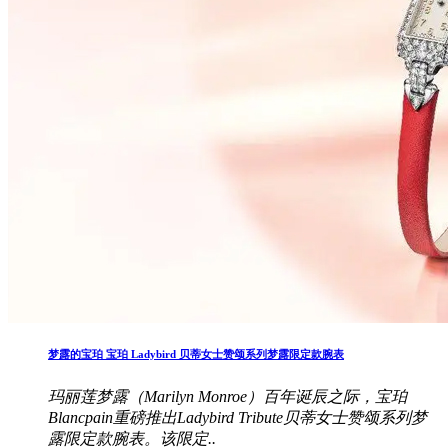
梦露的宝珀 宝珀 Ladybird 贝蒂女士赞颂系列梦露限定款腕表
玛丽莲梦露（Marilyn Monroe）百年诞辰之际，宝珀
Blancpain重磅推出Ladybird Tribute贝蒂女士赞颂系列梦
露限定款腕表。该限定..