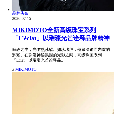
品牌头条
2026-07-15
MIKIMOTO全新高级珠宝系列
「L’éclat」以璀璨光芒诠释品牌精神
寂静之中，光乍然苏醒。如珍珠般，蕴藏深邃而内敛的
辉耀。在弥漫神秘氛围的光影之间，高级珠宝系列
「Lclat」以璀璨光芒诠释品..
#
MIKIMOTO