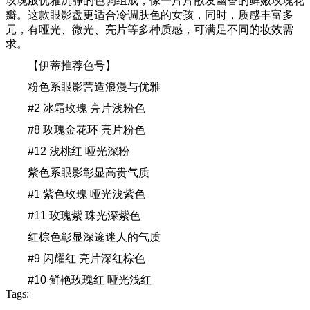
玫瑰般优雅沉静的色调组成，像一片片散发幽香的鲜嫩玫瑰花
瓣。这款眼影盘更适合冷调肤色的女孩，同时，质感丰富多
元，有哑光、微光、亮片等多种质感，可满足不同的妆效需
求。
【伊蒂推荐色号】
粉色系眼影营造浪漫与优雅
#2 冰霜玫瑰 亮片浅粉色
#8 玫瑰金花环 亮片粉色
#12 浅桃红 哑光深粉
紫色系眼影彰显高贵气质
#1 紫色玫瑰 哑光浅紫色
#11 玫瑰紫 珠光深紫色
红棕色彰显深邃迷人的气质
#9 闪耀红 亮片深红棕色
#10 鲜艳玫瑰红 哑光浅红
Tags: