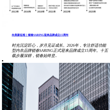
向美新征程｜锁春SARING迎来品牌成立15周年
时光沉淀匠心，岁月见证成长。2026年，专注舒适功能
型内衣品牌锁春SARING正式迎来品牌成立15周年。十五
载步履深耕，锁春始终坚..