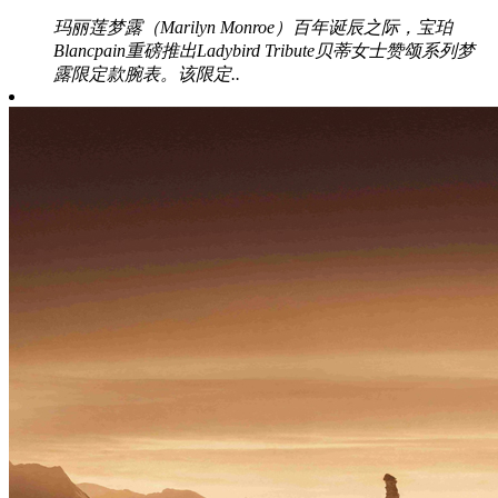
玛丽莲梦露（Marilyn Monroe）百年诞辰之际，宝珀
Blancpain重磅推出Ladybird Tribute贝蒂女士赞颂系列梦
露限定款腕表。该限定..