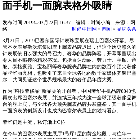
面手机一面腕表格外吸睛
发布时间
2019年03月22日 16:37 编辑：时尚小编 来源：网
络
时尚中国网
»
潮闻
»
品牌头条
3月21日，2019巴塞尔国际钟表珠宝展在瑞士巴塞尔开幕。尽
管本次表展斯沃琪集团旗下腕表品牌退出，但这个历史悠久的
钟表展依旧以强大的号召力、奢华的品牌阵容，开幕即呈现出
令人目不暇接的精彩盛况。包括百达翡丽、劳力士、宇舶、帝
舵、泰格豪雅、宝格丽等奢华腕表品牌在内的数百个顶尖奢侈
品牌华丽亮相，也吸引了来自全球各地的数千家媒体齐聚巴塞
尔，共同见证这个世界规模最大的奢侈品年度大秀。
作为“科技奢侈品”新品类的开创者，中国奢华手机品牌8848也
再次出席巴塞尔表展，并连续三年成为这一全球顶级奢侈品舞
台的座上宾，与全球各大顶尖腕表品牌共襄盛举，其一面手机
一面腕表的创新设计也成为巴塞尔表展上的独特看点。
奢华仍是主流，私订渐上C位
在今年的巴塞尔表展主展厅1号厅1层的黄金地段，与往年一