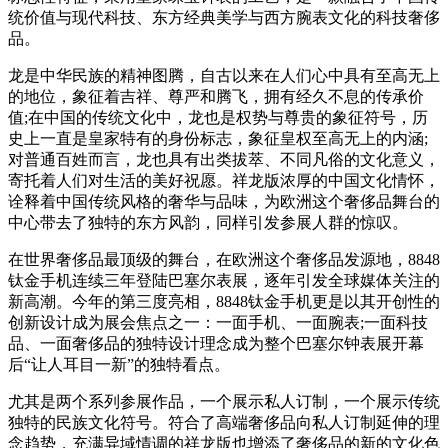
统价值与现代科技、东方经典美学与西方腕表文化的科技奢侈
品。
龙是中华民族的精神图腾，自古以来在人们心中具有至高无上
的地位，象征着吉祥、尊严和腾飞，拥有经久不息的传承价
值;在中国的传统文化中，龙也是权势与尊贵的象征符号，历
史上一直是皇家特有的身份标志，象征皇权至高无上的内涵;
对普通百姓而言，龙也具有出类拔萃、不同凡俗的文化意义，
寄托着人们对生活的美好祝愿。祥龙版浓厚的中国文化情怀，
诠释着中国传统风格的奢华与品味，为欧洲这个奢侈品舞台的
中心带去了独特的东方风韵，同样引发参展人群的惊叹。
在世界奢侈品最顶级的舞台，在欧洲这个奢侈品发源地，8848
钛金手机连续三年登陆巴塞尔表展，逐年引发全球媒体关注的
新高潮。今年的第三度亮相，8848钛金手机更是以其开创性的
创新设计成为展会焦点之一：一面手机、一面腕表;一面科技
品、一面奢侈品的独特设计理念成为整个巴塞尔钟表展开幕
后“让人耳目一新”的独特看点。
尤其是两个系列参展作品，一个展示私人订制，一个展示传统
独特的民族文化符号。符合了高端奢侈品向私人订制延伸的理
念趋势，充满异域情调的祥龙版也增添了奢侈品的新的文化色