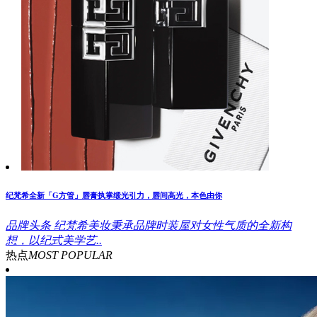
纪梵希全新「G方管」唇膏执掌缎光引力，唇间高光，本色由你
品牌头条
纪梵希美妆秉承品牌时装屋对女性气质的全新构
想，以纪式美学艺..
热点
MOST POPULAR