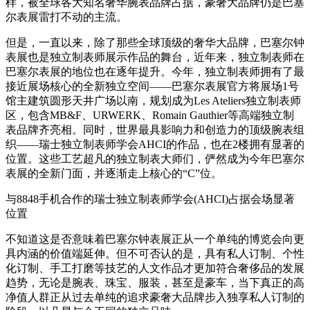
样，被全球各大知名奢华腕表品牌占据，豪奢大品牌仍是巴塞
尔表展雷打不动的主流。
但是，一直以来，除了那些全球顶级的奢华大品牌，巴塞尔钟
表展也是独立制表师展示作品的舞台，近年来，独立制表师在
巴塞尔表展的地位也在逐年提升。今年，独立制表师拥有了最
接近展场核心的全新独立空间——巴塞尔表展官方将展场1号
馆主建筑圆形天井广场以南，规划成为Les Ateliers独立制表师
区，包含MB&F、URWERK、Romain Gauthier等高端独立制
表品牌齐亮相。同时，世界最具影响力和创造力的顶级腕表组
织——瑞士独立制表师学会AHCI的作品，也在2楼拥有显著的
位置。这些工艺超凡的独立制表大师们，俨然成为今年巴塞尔
表展的全新门面，并逐渐走上核心的“C”位。
与8848手机合作的瑞士独立制表师学会(AHCI)占据会场显著
位置
不知道这是否意味着巴塞尔钟表展正从一个单纯的博览会向更
具内涵的价值端延伸。但不可否认的是，具有私人订制、个性
化订制、手工打磨等技艺的人文作品才更加符合奢侈品的发展
趋势，无论是腕表、珠宝、服装，甚至是豪车，当下真正的高
净值人群正从过去单纯的追求豪奢大品牌步入独享私人订制的