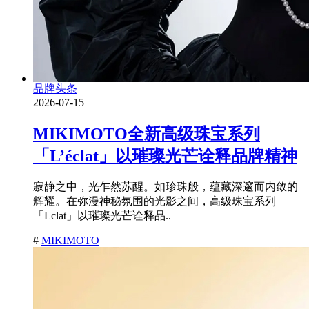
品牌头条
2026-07-15
MIKIMOTO全新高级珠宝系列
「L’éclat」以璀璨光芒诠释品牌精神
寂静之中，光乍然苏醒。如珍珠般，蕴藏深邃而内敛的
辉耀。在弥漫神秘氛围的光影之间，高级珠宝系列
「Lclat」以璀璨光芒诠释品..
#
MIKIMOTO