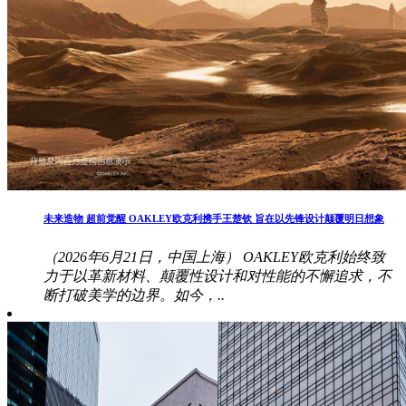
未来造物 超前觉醒 OAKLEY欧克利携手王楚钦 旨在以先锋设计颠覆明日想象
（2026年6月21日，中国上海） OAKLEY欧克利始终致
力于以革新材料、颠覆性设计和对性能的不懈追求，不
断打破美学的边界。如今，..