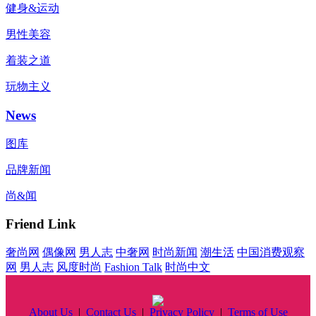
健身&运动
男性美容
着装之道
玩物主义
News
图库
品牌新闻
尚&闻
Friend Link
奢尚网
偶像网
男人志
中奢网
时尚新闻
潮生活
中国消费观察
网
男人志
风度时尚
Fashion Talk
时尚中文
About Us
|
Contact Us
|
Privacy Policy
|
Terms of Use