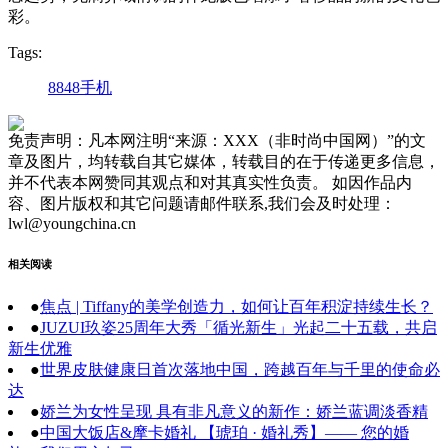
彩。
Tags:
8848手机
免责声明：凡本网注明“来源：XXX（非时尚中国网）”的文
章及图片，均转载自其它媒体，转载目的在于传递更多信息，
并不代表本网赞同其观点和对其真实性负责。 如因作品内
容、图片版权和其它问题请邮件联系,我们会及时处理：
lwl@youngchina.cn
相关阅读
●
焦点 | Tiffany的美学创造力，如何让百年积淀持续生长？
●
JUZUI玖姿25周年大秀「循光新生」光起二十五载，共启
新生优雅
●
世界皮肤健康日首次落地中国，跨越百年与千里的使命必
达
●
娇兰为女性呈现 具有非凡意义的新作：娇兰蓝调淡香精
●
中国大饭店&摩卡婚礼 【琥珀 · 婚礼秀】—— 您的婚