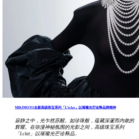
MIKIMOTO全新高级珠宝系列「L’éclat」以璀璨光芒诠释品牌精神
寂静之中，光乍然苏醒。如珍珠般，蕴藏深邃而内敛的
辉耀。在弥漫神秘氛围的光影之间，高级珠宝系列
「Lclat」以璀璨光芒诠释品..