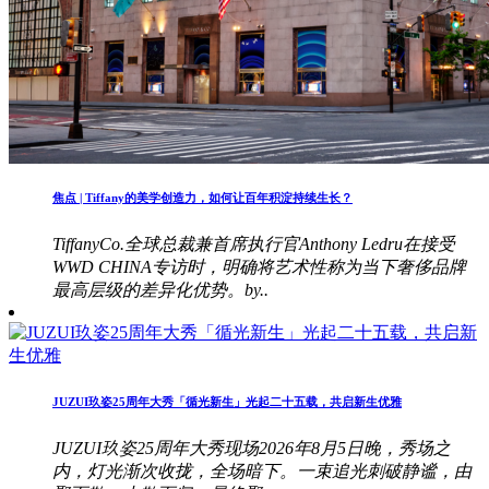
焦点 | Tiffany的美学创造力，如何让百年积淀持续生长？
TiffanyCo.全球总裁兼首席执行官Anthony Ledru在接受
WWD CHINA专访时，明确将艺术性称为当下奢侈品牌
最高层级的差异化优势。by..
JUZUI玖姿25周年大秀「循光新生」光起二十五载，共启新生优雅
JUZUI玖姿25周年大秀现场2026年8月5日晚，秀场之
内，灯光渐次收拢，全场暗下。一束追光刺破静谧，由