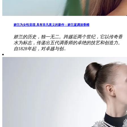
娇兰为女性呈现 具有非凡意义的新作：娇兰蓝调淡香精
娇兰的历史，独一无二。跨越近两个世纪，它以传奇香
水为标志，传递出五代调香师的卓绝的技艺和创造力。
自1828年起，对卓越与创..