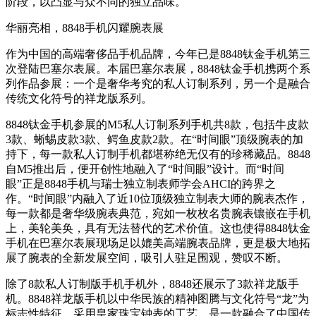
阶段，以凸显与众不同的独立品味。
华丽亮相，8848手机闪耀腕表展
作为中国的高端奢侈品手机品牌，今年已是8848钛金手机第三
次登陆巴塞尔表展。本届巴塞尔表展，8848钛金手机携两个系
列作品参展：一个是奢华考究的私人订制系列，另一个是融合
传统文化符号的祥龙版系列。
8848钛金手机参展的M5私人订制系列手机共8款，包括牛皮款
3款、蜥蜴皮款3款、鳄鱼皮款2款。在“时间眼”顶级腕表的加
持下，每一款私人订制手机都堪称绝无仅有的珍稀藏品。8848
自M5推出后，便开创性地融入了“时间眼”设计。而“时间
眼”正是8848手机与瑞士独立制表师学会AHCI的跨界之
作。“时间眼”内融入了近10位顶级独立制表大师的腕表杰作，
每一款都是奢华级腕表典范，宛如一枚枚名贵腕表镶嵌在手机
上，美轮美奂，具有无法替代的艺术价值。这也使得8848钛金
手机在巴塞尔表展现场足以媲美高端腕表品牌，更是极大地拓
展了腕表的全新发展空间，吸引人驻足围观，赞叹不断。
除了8款私人订制版手机手机外，8848还展示了3款祥龙版手
机。8848祥龙版手机以中华民族的精神图腾与文化符号“龙”为
标志性特征，采用皇家珠宝钟表的工艺，是一款融合了中国传