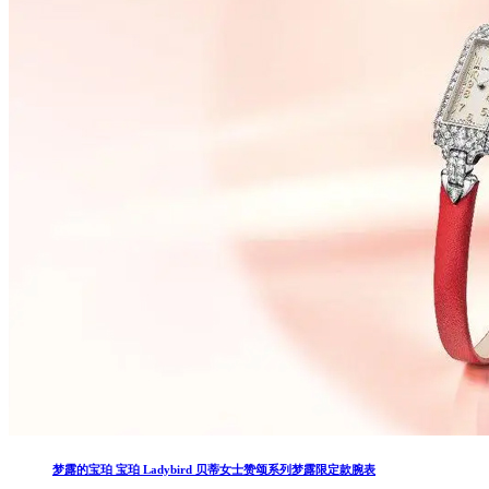
梦露的宝珀 宝珀 Ladybird 贝蒂女士赞颂系列梦露限定款腕表