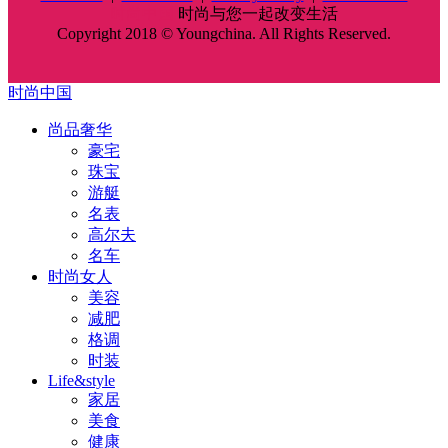
时尚中国
时尚与您一起改变生活
Copyright 2018 © Youngchina. All Rights Reserved.
时尚中国
尚品奢华
豪宅
珠宝
游艇
名表
高尔夫
名车
时尚女人
美容
减肥
格调
时装
Life&style
家居
美食
健康