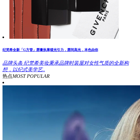
纪梵希全新「G方管」唇膏执掌缎光引力，唇间高光，本色由你
品牌头条
纪梵希美妆秉承品牌时装屋对女性气质的全新构
想，以纪式美学艺..
热点
MOST POPULAR