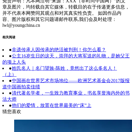
免责声明：凡本网注明“来源：XXX（非时尚中国网）”的文
章及图片，均转载自其它媒体，转载目的在于传递更多信息，
并不代表本网赞同其观点和对其真实性负责。 如因作品内
容、图片版权和其它问题请邮件联系,我们会及时处理：
lwl@youngchina.cn
相关阅读
●
非遗传承人因传承的绝活被判刑！你怎么看？
●
公主16岁生日的这天，崇拜的大将军送的礼物，是她父王
的项上人头
●
姓氏名人｜名门望族-陈姓，竟然出了这么多名人！
（上）
●
中国画在世界艺术市场地位——欧洲艺术基金会2017版报
道中国画拍卖佳绩
●
清代著名学者，一生致力教育事业，书名享誉海内外的书
法大师
●
他们的爱情，放置在世界最美的“床”上
猜您喜欢