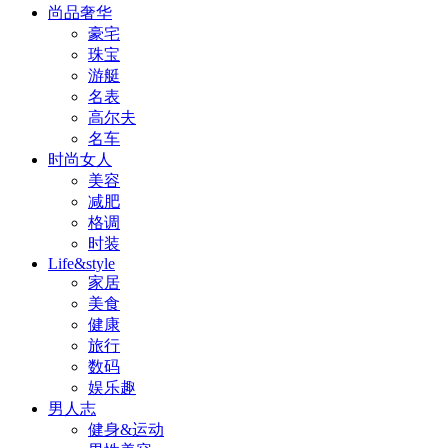
尚品奢华
豪宅
珠宝
游艇
名表
高尔夫
名车
时尚女人
美容
减肥
格调
时装
Life&style
家居
美食
健康
旅行
数码
娱乐趣
男人志
健身&运动