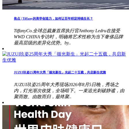
焦点 | Tiffany的美学创造力，如何让百年积淀持续生长？
TiffanyCo.全球总裁兼首席执行官Anthony Ledru在接受
WWD CHINA专访时，明确将艺术性称为当下奢侈品牌
最高层级的差异化优势。by..
JUZUI玖姿25周年大秀「循光新生」光起二十五载，共启新生优雅
JUZUI玖姿25周年大秀现场2026年8月5日晚，秀场之
内，灯光渐次收拢，全场暗下。一束追光刺破静谧，由
聚而散、由散而归，最终聚..