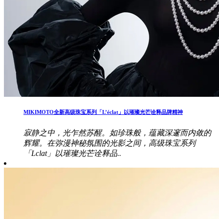
MIKIMOTO全新高级珠宝系列「L’éclat」以璀璨光芒诠释品牌精神
寂静之中，光乍然苏醒。如珍珠般，蕴藏深邃而内敛的
辉耀。在弥漫神秘氛围的光影之间，高级珠宝系列
「Lclat」以璀璨光芒诠释品..