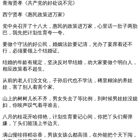
青海贤孝《共产党的好处说不完》
西宁贤孝《惠民政策进万家》
党中央召开了十八大，惠民的政策进万家，心里话一肚子两肋
巴，我先把计划生育夸一夸。
要做个守法的好公民，婚姻法款要记清，光办了宴席着还不
行，必须要领上个结婚证。
结婚的年龄有规定，坚决反对早结婚，劝大家要做个明白人，
相应政策着不超生。
从前的老人们没文化，子孙后代也不学法，稀里糊涂的养娃
娃，害了别人着害个家。
山上的树树儿长不齐，男女失去了等比例，到时候男娃娃没媳
妇，你唉声叹气着寻谁去。
八月的桂花开哈得艳，计划生育要记心间，你把丫头们甭弹
嫌，丫头们能顶上半边天。
满山慢哇得稻谷香，男孩女孩么都高强，在外能把个天下闯，