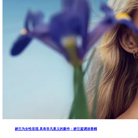
娇兰为女性呈现 具有非凡意义的新作：娇兰蓝调淡香精