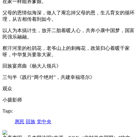
在家一样能养爹娘。
父母的恩情似海深，做人了甭忘掉父母的恩，生儿育女的循环
理，从古相传着到如今。
以人为本搞计生，放开二胎着暖人心，共奔小康中国梦，国富
民强乐融融。
察汗河里的杜鹃花，老爷山上的刺梅花，政策归心着暖千家
呀，中华复兴要靠大家。
回族宴席曲《杨大人领兵》
三句半《践行“两个绝对”，共建幸福塔尔》
观众
小摄影师
Tags:
惠民
回族
党中央