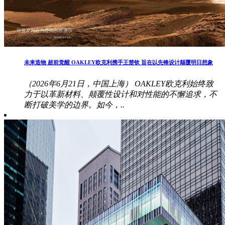
未来造物 超前觉醒 OAKLEY欧克利携手王楚钦 旨在以先锋设计颠覆明日想象
（2026年6月21日，中国上海） OAKLEY欧克利始终致
力于以革新材料、颠覆性设计和对性能的不懈追求，不
断打破美学的边界。如今，..