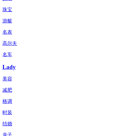
珠宝
游艇
名表
高尔夫
名车
Lady
美容
减肥
格调
时装
结婚
亲子