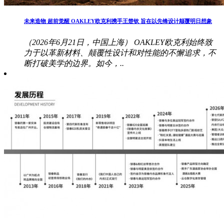
未来造物 超前觉醒 OAKLEY欧克利携手王楚钦 旨在以先锋设计颠覆明日想象
（2026年6月21日，中国上海） OAKLEY欧克利始终致
力于以革新材料、颠覆性设计和对性能的不懈追求，不
断打破美学的边界。如今，..