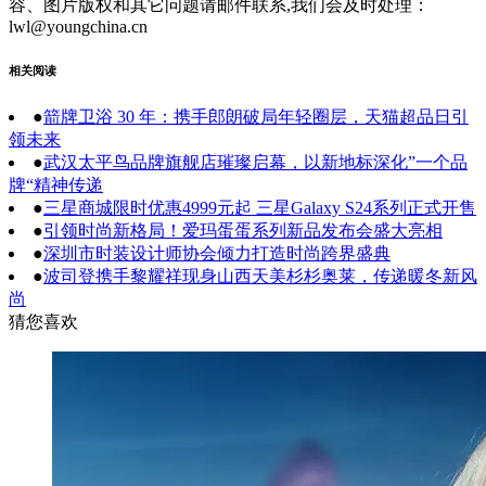
容、图片版权和其它问题请邮件联系,我们会及时处理：
lwl@youngchina.cn
相关阅读
●
箭牌卫浴 30 年：携手郎朗破局年轻圈层，天猫超品日引
领未来
●
武汉太平鸟品牌旗舰店璀璨启幕，以新地标深化”一个品
牌“精神传递
●
三星商城限时优惠4999元起 三星Galaxy S24系列正式开售
●
引领时尚新格局！爱玛蛋蛋系列新品发布会盛大亮相
●
深圳市时装设计师协会倾力打造时尚跨界盛典
●
波司登携手黎耀祥现身山西天美杉杉奥莱，传递暖冬新风
尚
猜您喜欢