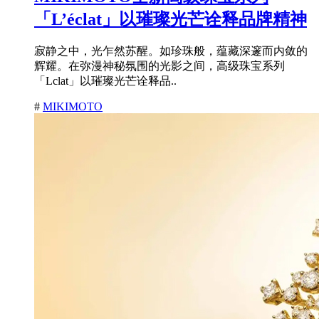
「L’éclat」以璀璨光芒诠释品牌精神
寂静之中，光乍然苏醒。如珍珠般，蕴藏深邃而内敛的
辉耀。在弥漫神秘氛围的光影之间，高级珠宝系列
「Lclat」以璀璨光芒诠释品..
#
MIKIMOTO