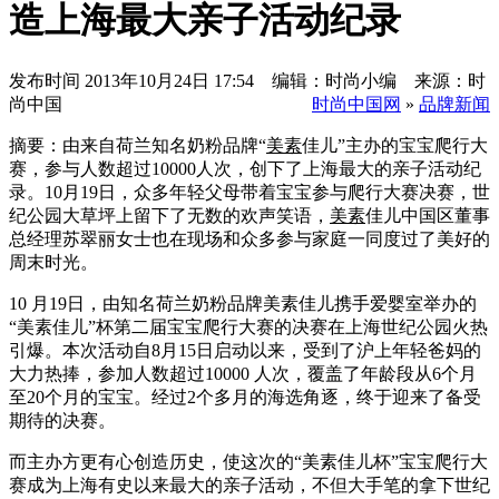
造上海最大亲子活动纪录
发布时间
2013年10月24日 17:54 编辑：时尚小编 来源：时
尚中国
时尚中国网
»
品牌新闻
摘要：由来自荷兰知名奶粉品牌“
美素
佳儿”主办的宝宝爬行大
赛，参与人数超过10000人次，创下了上海最大的亲子活动纪
录。10月19日，众多年轻父母带着宝宝参与爬行大赛决赛，世
纪公园大草坪上留下了无数的欢声笑语，
美素
佳儿中国区董事
总经理苏翠丽女士也在现场和众多参与家庭一同度过了美好的
周末时光。
10 月19日，由知名荷兰奶粉品牌美素佳儿携手爱婴室举办的
“美素佳儿”杯第二届宝宝爬行大赛的决赛在上海世纪公园火热
引爆。本次活动自8月15日启动以来，受到了沪上年轻爸妈的
大力热捧，参加人数超过10000 人次，覆盖了年龄段从6个月
至20个月的宝宝。经过2个多月的海选角逐，终于迎来了备受
期待的决赛。
而主办方更有心创造历史，使这次的“美素佳儿杯”宝宝爬行大
赛成为上海有史以来最大的亲子活动，不但大手笔的拿下世纪