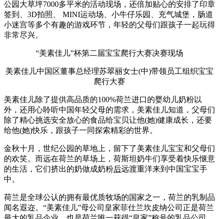
公园大草坪7000多平米的活动现场，还倍加贴心的安排了印章
签到、3D拍照、 MINI运动场、小牛仔乐园、充气城堡，肠道
小迷宫等多个有趣的游戏环节，年轻的父母们跟孩子一起玩得
非常尽兴。
“美素佳儿”杯第二届宝宝爬行大赛决赛现场
美素佳儿中国区董事总经理苏翠丽女士(中)带领员工组织宝宝
爬行大赛
美素佳儿除了提供高品质的100%荷兰进口的婴幼儿奶粉以
外，还用心聆听中国年轻父母的需求，美素佳儿知道，父母们
除了精心挑选安全放心的食品给宝贝让他(她)健康成长，还要
给他(她)快乐，跟孩子一同探索精彩的世界。
金秋十月，世纪公园的草地上，留下了美素佳儿宝宝和父母们
的欢笑。而远在荷兰的草场上，荷斯坦奶牛们享受着快乐惬意
的生活，它们挤出的奶做成奶粉
后
远渡重洋来到中国宝宝手
中。
荷兰是全球公认的拥有最优质牧场的国家之一，荷兰的乳制品
闻名遐迩。“美素佳儿”母公司皇家菲仕兰坎皮纳公司正是荷兰
最大的乳品企业，也是荷兰唯一获得“皇家”称号的乳品公司，