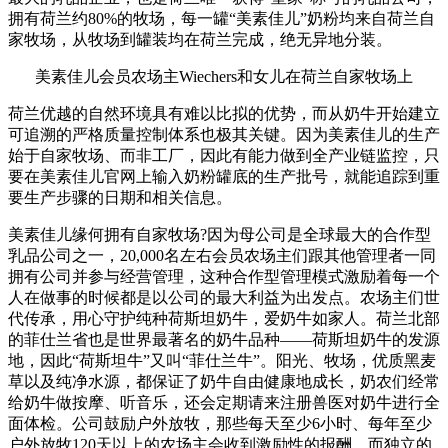
拥有荷兰约80%的牧场，每一罐“美素佳儿”奶粉均来自荷兰自
家牧场，从牧场到罐装均在荷兰完成，绝无异地分装。
美素佳儿会员农场主Wiechers和女儿在荷兰自家牧场上
荷兰优越的自然环境具有难以比拟的优势，而从奶牛开始建立
可追溯的严格质量控制体系也极其关键。因为美素佳儿的生产
始于自家牧场、而非工厂，因此有能力做到全产业链监控，只
要在美素佳儿官网上输入奶粉罐底的生产批号，就能追踪到重
要生产步骤的日期和相关信息。
美素佳儿缘何拥有自家牧场?因为母公司是全球最大的合作型
乳品公司之一，20,000名左右会员农场主们跟其他管理者一同
拥有公司并参与经营管理，这种合作型管理模式激励着每一个
人在做事的时候都是以公司的最大利益为出发点。农场主们世
代传承，用心守护纯种荷斯坦奶牛，爱奶牛如家人。荷兰北部
的菲仕兰省也是世界最著名的奶牛品种——荷斯坦奶牛的发源
地，因此“荷斯坦牛”又叫“菲仕兰牛”。阳光、牧场，优质黑麦
草以及纯净水源，都保证了奶牛自由健康地成长，奶农们经常
给奶牛做按摩、听音乐，还会定期请来注册兽医对奶牛进行全
面体检。公司鼓励户外放牧，那些每天至少6小时、每年至少
户外放牧120天以上的农场主会收到激励性的报酬，而独立的