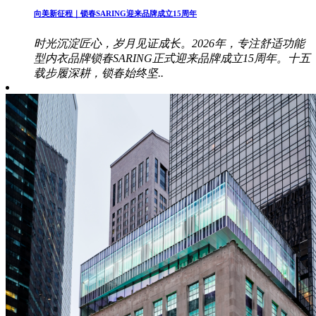
向美新征程｜锁春SARING迎来品牌成立15周年
时光沉淀匠心，岁月见证成长。2026年，专注舒适功能
型内衣品牌锁春SARING正式迎来品牌成立15周年。十五
载步履深耕，锁春始终坚..