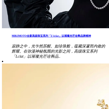
MIKIMOTO全新高级珠宝系列「L’éclat」以璀璨光芒诠释品牌精神
寂静之中，光乍然苏醒。如珍珠般，蕴藏深邃而内敛的
辉耀。在弥漫神秘氛围的光影之间，高级珠宝系列
「Lclat」以璀璨光芒诠释品..