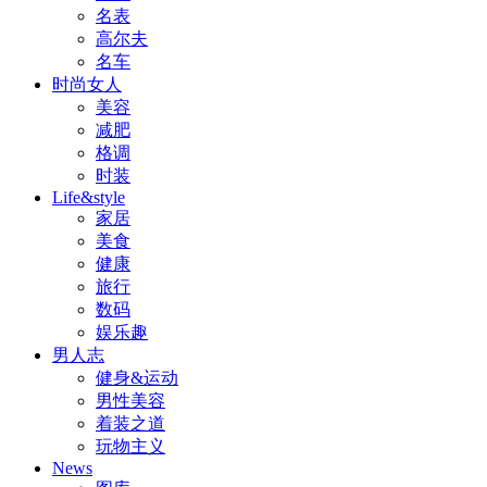
名表
高尔夫
名车
时尚女人
美容
减肥
格调
时装
Life&style
家居
美食
健康
旅行
数码
娱乐趣
男人志
健身&运动
男性美容
着装之道
玩物主义
News