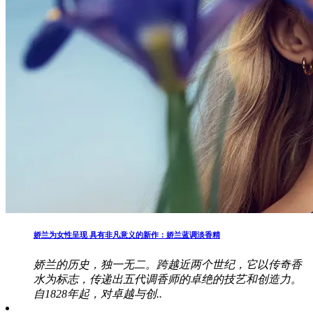
娇兰为女性呈现 具有非凡意义的新作：娇兰蓝调淡香精
娇兰的历史，独一无二。跨越近两个世纪，它以传奇香
水为标志，传递出五代调香师的卓绝的技艺和创造力。
自1828年起，对卓越与创..