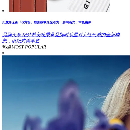
纪梵希全新「G方管」唇膏执掌缎光引力，唇间高光，本色由你
品牌头条
纪梵希美妆秉承品牌时装屋对女性气质的全新构
想，以纪式美学艺..
热点
MOST POPULAR