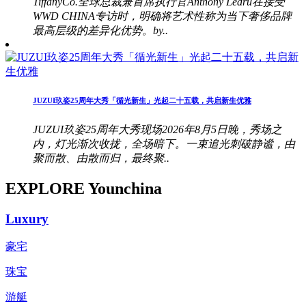
TiffanyCo.全球总裁兼首席执行官Anthony Ledru在接受
WWD CHINA专访时，明确将艺术性称为当下奢侈品牌
最高层级的差异化优势。by..
JUZUI玖姿25周年大秀「循光新生」光起二十五载，共启新生优雅
JUZUI玖姿25周年大秀现场2026年8月5日晚，秀场之
内，灯光渐次收拢，全场暗下。一束追光刺破静谧，由
聚而散、由散而归，最终聚..
EXPLORE Younchina
Luxury
豪宅
珠宝
游艇