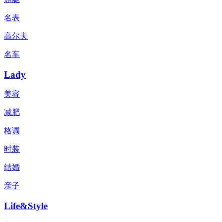
名表
高尔夫
名车
Lady
美容
减肥
格调
时装
结婚
亲子
Life&Style