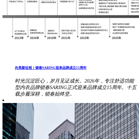
向美新征程｜锁春SARING迎来品牌成立15周年
时光沉淀匠心，岁月见证成长。2026年，专注舒适功能
型内衣品牌锁春SARING正式迎来品牌成立15周年。十五
载步履深耕，锁春始终坚..