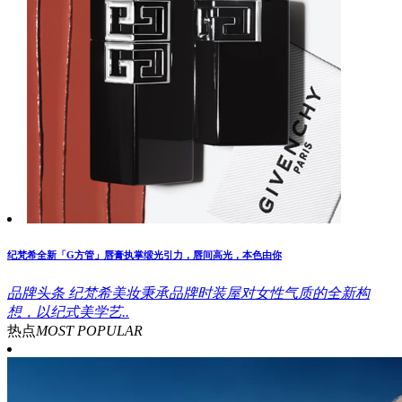
纪梵希全新「G方管」唇膏执掌缎光引力，唇间高光，本色由你
品牌头条
纪梵希美妆秉承品牌时装屋对女性气质的全新构
想，以纪式美学艺..
热点
MOST POPULAR