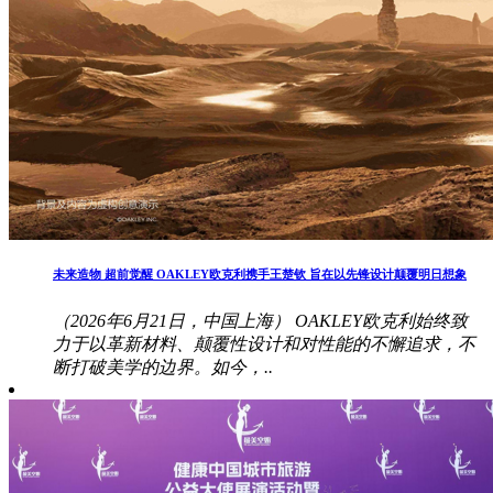
未来造物 超前觉醒 OAKLEY欧克利携手王楚钦 旨在以先锋设计颠覆明日想象
（2026年6月21日，中国上海） OAKLEY欧克利始终致
力于以革新材料、颠覆性设计和对性能的不懈追求，不
断打破美学的边界。如今，..