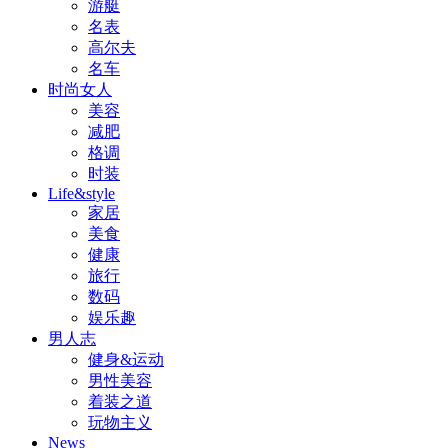
游艇
名表
高尔夫
名车
时尚女人
美容
减肥
格调
时装
Life&style
家居
美食
健康
旅行
数码
娱乐趣
男人志
健身&运动
男性美容
着装之道
玩物主义
News