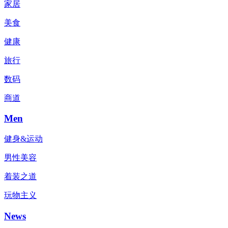
家居
美食
健康
旅行
数码
商道
Men
健身&运动
男性美容
着装之道
玩物主义
News