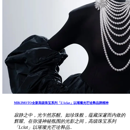
MIKIMOTO全新高级珠宝系列「L’éclat」以璀璨光芒诠释品牌精神
寂静之中，光乍然苏醒。如珍珠般，蕴藏深邃而内敛的
辉耀。在弥漫神秘氛围的光影之间，高级珠宝系列
「Lclat」以璀璨光芒诠释品..