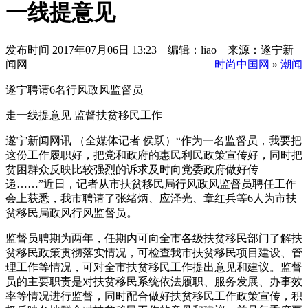
一线提意见
发布时间
2017年07月06日 13:23 编辑：liao 来源：遂宁新
闻网
时尚中国网
»
潮闻
遂宁聘请6名行风政风监督员
走一线提意见 监督扶贫移民工作
遂宁新闻网讯 （全媒体记者 侯跃）“作为一名监督员，我要把
这份工作履职好，把党和政府的惠民利民政策宣传好，同时把
贫困群众反映比较强烈的诉求及时向党委政府做好传
递……”近日，记者从市扶贫移民局行风政风监督员聘任工作
会上获悉，我市聘请了张绪炳、应泽光、章红兵等6人为市扶
贫移民局政风行风监督员。
监督员聘期为两年，任期内可向全市各级扶贫移民部门了解扶
贫移民政策贯彻落实情况，可检查我市扶贫移民项目建设、管
理工作等情况，可对全市扶贫移民工作提出意见和建议。监督
员的主要职责是对扶贫移民系统依法履职、服务发展、办事效
率等情况进行监督，同时配合做好扶贫移民工作政策宣传，积