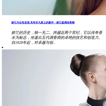
娇兰为女性呈现 具有非凡意义的新作：娇兰蓝调淡香精
娇兰的历史，独一无二。跨越近两个世纪，它以传奇香
水为标志，传递出五代调香师的卓绝的技艺和创造力。
自1828年起，对卓越与创..