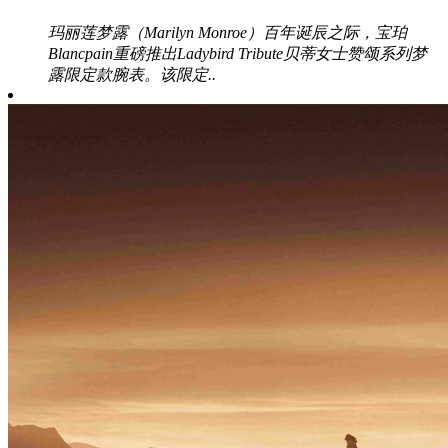
玛丽莲梦露（Marilyn Monroe）百年诞辰之际，宝珀
Blancpain重磅推出Ladybird Tribute贝蒂女士赞颂系列梦
露限定款腕表。该限定..