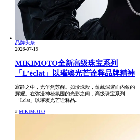
品牌头条
2026-07-15
MIKIMOTO全新高级珠宝系列
「L’éclat」以璀璨光芒诠释品牌精神
寂静之中，光乍然苏醒。如珍珠般，蕴藏深邃而内敛的
辉耀。在弥漫神秘氛围的光影之间，高级珠宝系列
「Lclat」以璀璨光芒诠释品..
#
MIKIMOTO