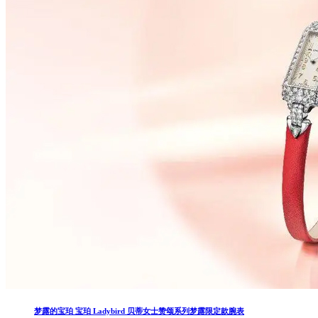
梦露的宝珀 宝珀 Ladybird 贝蒂女士赞颂系列梦露限定款腕表