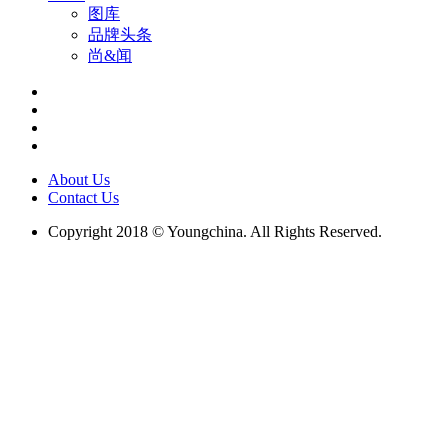
图库
品牌头条
尚&闻
About Us
Contact Us
Copyright 2018 © Youngchina. All Rights Reserved.