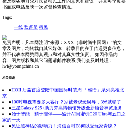
极反映各地群众对扶贫移民工作的意见和建议，并且每季度要
书面或电话反映一次监督检查情况。
Tags:
一线
监督员
移民
免责声明：凡本网注明“来源：XXX（非时尚中国网）”的文
章及图片，均转载自其它媒体，转载目的在于传递更多信息，
并不代表本网赞同其观点和对其真实性负责。 如因作品内
容、图片版权和其它问题请邮件联系,我们会及时处理：
lwl@youngchina.cn
相关阅读
●
HOII 后益首度登陆中国国际时装周 「熙怡」系列亮相北
京
●
100吋电视需要多大客厅？别被老观念误导，3米就够了
●
三星Galaxy S25+助力梵高博物馆升级全新语音导览服务
●
始于智能，精于陪伴——酷开AI闺蜜机C20 Ultra与五口之
家的一天
●
见证黑神话的影响力！海信百吋E8何以受玩家青睐？