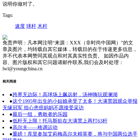
说明你做对了。
Tags:
速度
球杆
木杆
免责声明：凡本网注明“来源：XXX（非时尚中国网）”的文
章及图片，均转载自其它媒体，转载目的在于传递更多信息，
并不代表本网赞同其观点和对其真实性负责。 如因作品内
容、图片版权和其它问题请邮件联系,我们会及时处理：
lwl@youngchina.cn
相关阅读
●
跨界无边际！高球场上飙远射，汤神嗨玩观澜湖
●
这个1995年出生的小姑娘承受了太多！大满贯因观众举报
无缘冠军 担心患癌妈妈不愿接受采访
●
最后一组，勇敢者的乐园
●
低杆无上限！托马斯欲在大满贯上再打63杆
●
高尔夫——格调运动
●
重磅！库里参加艾莉梅高尔夫精英赛，将与中国两位选手