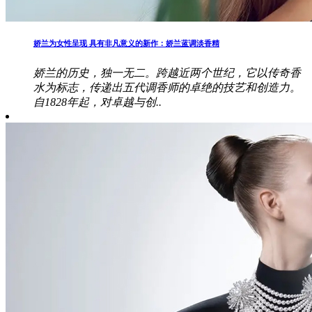
娇兰为女性呈现 具有非凡意义的新作：娇兰蓝调淡香精
娇兰的历史，独一无二。跨越近两个世纪，它以传奇香
水为标志，传递出五代调香师的卓绝的技艺和创造力。
自1828年起，对卓越与创..