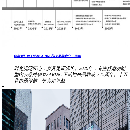
向美新征程｜锁春SARING迎来品牌成立15周年
时光沉淀匠心，岁月见证成长。2026年，专注舒适功能
型内衣品牌锁春SARING正式迎来品牌成立15周年。十五
载步履深耕，锁春始终坚..