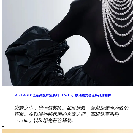
MIKIMOTO全新高级珠宝系列「L’éclat」以璀璨光芒诠释品牌精神
寂静之中，光乍然苏醒。如珍珠般，蕴藏深邃而内敛的
辉耀。在弥漫神秘氛围的光影之间，高级珠宝系列
「Lclat」以璀璨光芒诠释品..