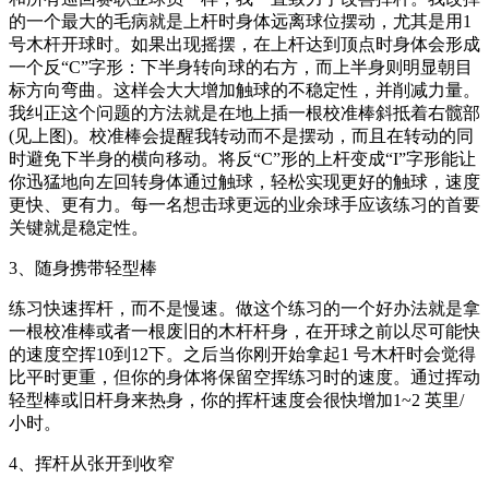
的一个最大的毛病就是上杆时身体远离球位摆动，尤其是用1
号木杆开球时。如果出现摇摆，在上杆达到顶点时身体会形成
一个反“C”字形：下半身转向球的右方，而上半身则明显朝目
标方向弯曲。这样会大大增加触球的不稳定性，并削减力量。
我纠正这个问题的方法就是在地上插一根校准棒斜抵着右髋部
(见上图)。校准棒会提醒我转动而不是摆动，而且在转动的同
时避免下半身的横向移动。将反“C”形的上杆变成“I”字形能让
你迅猛地向左回转身体通过触球，轻松实现更好的触球，速度
更快、更有力。每一名想击球更远的业余球手应该练习的首要
关键就是稳定性。
3、随身携带轻型棒
练习快速挥杆，而不是慢速。做这个练习的一个好办法就是拿
一根校准棒或者一根废旧的木杆杆身，在开球之前以尽可能快
的速度空挥10到12下。之后当你刚开始拿起1 号木杆时会觉得
比平时更重，但你的身体将保留空挥练习时的速度。通过挥动
轻型棒或旧杆身来热身，你的挥杆速度会很快增加1~2 英里/
小时。
4、挥杆从张开到收窄