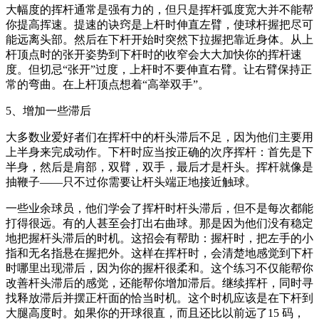
大幅度的挥杆通常是强有力的，但只是挥杆弧度宽大并不能帮
你提高挥速。提速的诀窍是上杆时伸直左臂，使球杆握把尽可
能远离头部。然后在下杆开始时突然下拉握把靠近身体。从上
杆顶点时的张开姿势到下杆时的收窄会大大加快你的挥杆速
度。但切忌“张开”过度，上杆时不要伸直右臂。让右臂保持正
常的弯曲。在上杆顶点想着“高举双手”。
5、增加一些滞后
大多数业爱好者们在挥杆中的杆头滞后不足，因为他们主要用
上半身来完成动作。下杆时应当按正确的次序挥杆：首先是下
半身，然后是肩部，双臂，双手，最后才是杆头。挥杆就像是
抽鞭子——只不过你需要让杆头端正地接近触球。
一些业余球员，他们学会了挥杆时杆头滞后，但不是每次都能
打得很远。有的人甚至会打出右曲球。那是因为他们没有稳定
地把握杆头滞后的时机。这招会有帮助：握杆时，把左手的小
指和无名指悬在握把外。这样在挥杆时，会清楚地感觉到下杆
时哪里出现滞后，因为你的握杆很柔和。这个练习不仅能帮你
改善杆头滞后的感觉，还能帮你增加滞后。继续挥杆，同时寻
找释放滞后并摆正杆面的恰当时机。这个时机应该是在下杆到
大腿高度时。如果你的开球很直，而且还比以前远了15 码，