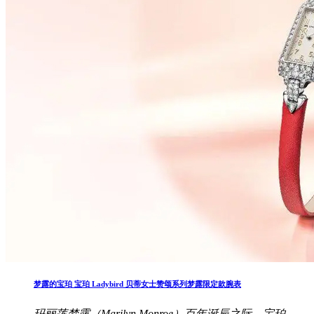
梦露的宝珀 宝珀 Ladybird 贝蒂女士赞颂系列梦露限定款腕表
玛丽莲梦露（Marilyn Monroe）百年诞辰之际，宝珀