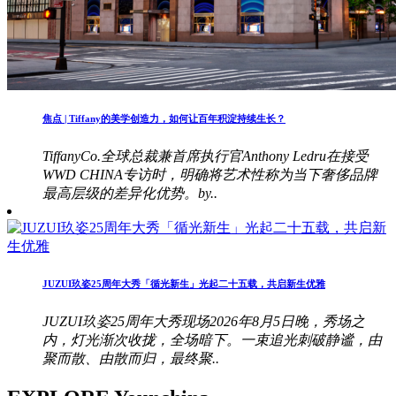
焦点 | Tiffany的美学创造力，如何让百年积淀持续生长？
TiffanyCo.全球总裁兼首席执行官Anthony Ledru在接受
WWD CHINA专访时，明确将艺术性称为当下奢侈品牌
最高层级的差异化优势。by..
JUZUI玖姿25周年大秀「循光新生」光起二十五载，共启新生优雅
JUZUI玖姿25周年大秀现场2026年8月5日晚，秀场之
内，灯光渐次收拢，全场暗下。一束追光刺破静谧，由
聚而散、由散而归，最终聚..