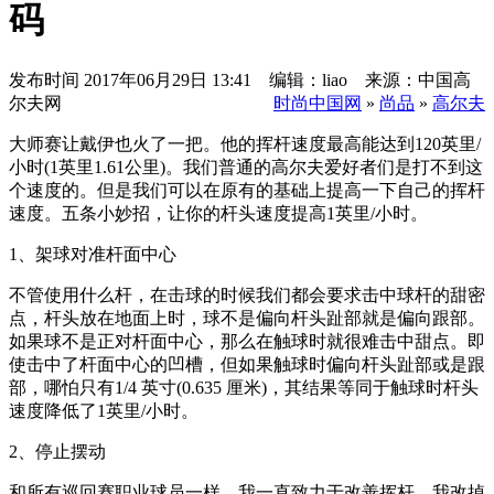
码
发布时间
2017年06月29日 13:41 编辑：liao 来源：中国高
尔夫网
时尚中国网
»
尚品
»
高尔夫
大师赛让戴伊也火了一把。他的挥杆速度最高能达到120英里/
小时(1英里1.61公里)。我们普通的高尔夫爱好者们是打不到这
个速度的。但是我们可以在原有的基础上提高一下自己的挥杆
速度。五条小妙招，让你的杆头速度提高1英里/小时。
1、架球对准杆面中心
不管使用什么杆，在击球的时候我们都会要求击中球杆的甜密
点，杆头放在地面上时，球不是偏向杆头趾部就是偏向跟部。
如果球不是正对杆面中心，那么在触球时就很难击中甜点。即
使击中了杆面中心的凹槽，但如果触球时偏向杆头趾部或是跟
部，哪怕只有1/4 英寸(0.635 厘米)，其结果等同于触球时杆头
速度降低了1英里/小时。
2、停止摆动
和所有巡回赛职业球员一样，我一直致力于改善挥杆。我改掉