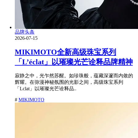
品牌头条
2026-07-15
MIKIMOTO全新高级珠宝系列
「L’éclat」以璀璨光芒诠释品牌精神
寂静之中，光乍然苏醒。如珍珠般，蕴藏深邃而内敛的
辉耀。在弥漫神秘氛围的光影之间，高级珠宝系列
「Lclat」以璀璨光芒诠释品..
#
MIKIMOTO