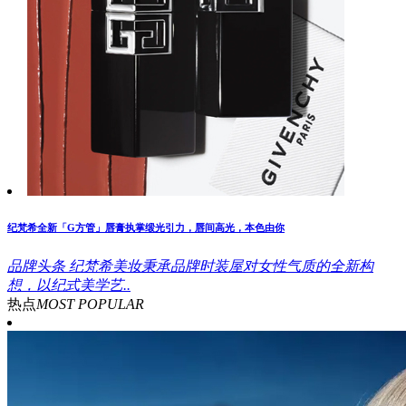
纪梵希全新「G方管」唇膏执掌缎光引力，唇间高光，本色由你
品牌头条
纪梵希美妆秉承品牌时装屋对女性气质的全新构
想，以纪式美学艺..
热点
MOST POPULAR