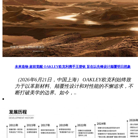
未来造物 超前觉醒 OAKLEY欧克利携手王楚钦 旨在以先锋设计颠覆明日想象
（2026年6月21日，中国上海） OAKLEY欧克利始终致
力于以革新材料、颠覆性设计和对性能的不懈追求，不
断打破美学的边界。如今，..