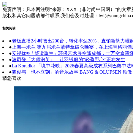
免责声明：凡本网注明“来源：XXX（非时尚中国网）”的文
版权和其它问题请邮件联系,我们会及时处理：lwl@youngchina.
相关阅读
●
老板直播2小时售出200台，转化率达20%，直销新势力崛
●
上海—米兰 第九届米兰蒙特拿破仑晚宴，在上海宝格丽
●
安视优®「舒适重生」环保艺术展空降成都，十万空盒演
●
波司登「大师泡芙」，让羽绒服的“轻盈野心”正在发生
●
La Koradior 「境中花映」2026春夏高级成衣系列巴黎
●
龚俊与「也不立刻」的音乐故事 BANG & OLUFSEN
猜您喜欢