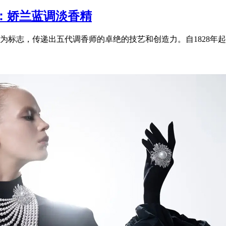
：娇兰蓝调淡香精
标志，传递出五代调香师的卓绝的技艺和创造力。自1828年起，