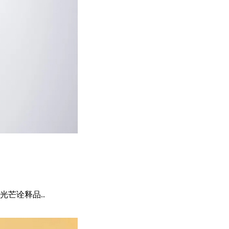
芒诠释品..