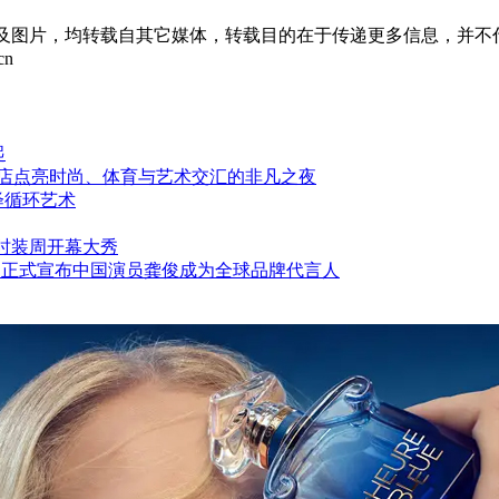
章及图片，均转载自其它媒体，转载目的在于传递更多信息，并不
cn
起
酒店点亮时尚、体育与艺术交汇的非凡之夜
绎循环艺术
中法时装周开幕大秀
 铂傲 正式宣布中国演员龚俊成为全球品牌代言人