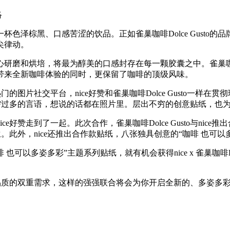
络
黑、口感苦涩的饮品。正如雀巢咖啡Dolce Gusto的品牌理念，C
尖律动。
过精心研磨和烘培，将最为醇美的口感封存在每一颗胶囊之中。雀巢咖啡
消费者带来全新咖啡体验的同时，更保留了咖啡的顶级风味。
下最热门的图片社交平台，nice好赞和雀巢咖啡Dolce Gust
无需过多的言语，想说的话都在照片里。层出不穷的创意贴纸，也
ce好赞走到了一起。此次合作，雀巢咖啡Dolce Gusto与nice
生。此外，nice还推出合作款贴纸，八张独具创意的“咖啡 也可
to “咖啡 也可以多姿多彩”主题系列贴纸，就有机会获得nice x 雀
对个性和品质的双重需求，这样的强强联合将会为你开启全新的、多姿多