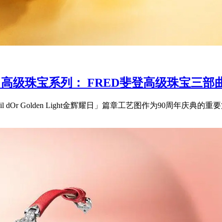
 LIGHT 高级珠宝系列： FRED斐登高级珠
「Soleil dOr Golden Light金辉耀日」篇章工艺图作为90周年庆典的重