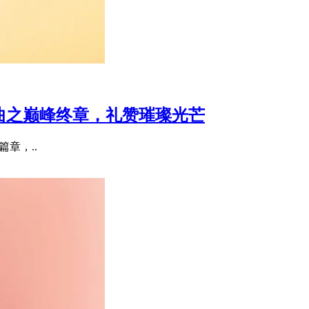
宝三部曲之巅峰终章，礼赞璀璨光芒
要篇章，..