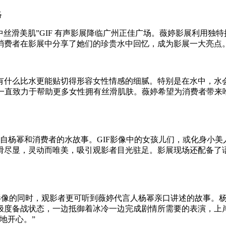
络
格水中丝滑美肌”GIF 有声影展降临广州正佳广场。薇婷影展利用
消费者在影展中分享了她们的珍贵水中回忆，成为影展一大亮点
有什么比水更能贴切得形容女性情感的细腻。特别是在水中，水会
婷一直致力于帮助更多女性拥有丝滑肌肤。薇婷希望为消费者带
感来自杨幂和消费者的水故事。GIF影像中的女孩儿们，或化身小
滑尽显，灵动而唯美，吸引观影者目光驻足。影展现场还配备了
影像的同时，观影者更可听到薇婷代言人杨幂亲口讲述的故事。
极度备战状态，一边抵御着冰冷一边完成剧情所需要的表演，上
地开心。”