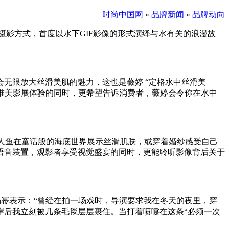
时尚中国网
»
品牌新闻
»
品牌动向
独特摄影方式，首度以水下GIF影像的形式演绎与水有关的浪漫故
。
无限放大丝滑美肌的魅力，这也是薇婷 “定格水中丝滑美
来唯美影展体验的同时，更希望告诉消费者，薇婷会令你在水中
美人鱼在童话般的海底世界展示丝滑肌肤，或穿着婚纱感受自己
语音装置，观影者享受视觉盛宴的同时，更能聆听影像背后关于
杨幂表示：“曾经在拍一场戏时，导演要求我在冬天的夜里，穿
岸后我立刻被几条毛毯层层裹住。当打着喷嚏在这条“必须一次