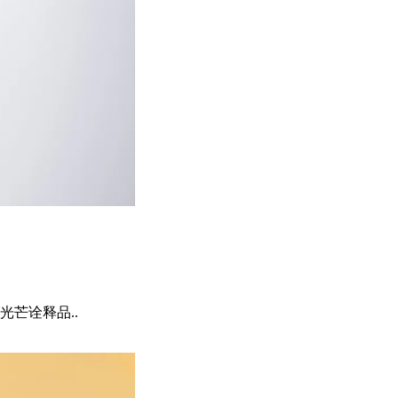
芒诠释品..