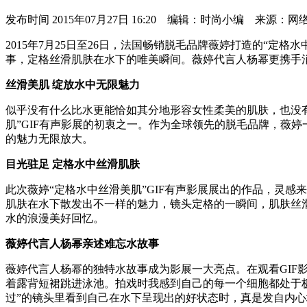
发布时间
2015年07月27日 16:20 编辑：时尚小编 来源：网
2015年7月25日至26日，法国畅销脱毛品牌薇婷打造的“定
事，定格丝滑肌肤在水下的唯美瞬间。薇婷代言人杨幂更携手
丝滑美肌 绽放水中无限魅力
似乎没有什么比水更能恰如其分地形容女性柔美的肌肤，也没
肌”GIF有声影展的初衷之一。作为全球领先的脱毛品牌，薇
的魅力无限放大。
目光驻足 定格水中丝滑肌肤
此次薇婷“定格水中丝滑美肌”GIF有声影展展出的作品，灵
肌肤在水下散发出不一样的魅力，镜头定格的一瞬间，肌肤丝
水的浪漫美好回忆。
薇婷代言人杨幂亲述难忘水故事
薇婷代言人杨幂的独特水故事成为影展一大亮点。在观看GIF
着露背短裙跳进泳池。拍戏时我感到自己的每一个细胞都处于
过”的镜头里看到自己在水下呈现出的好状态时，真是发自内心