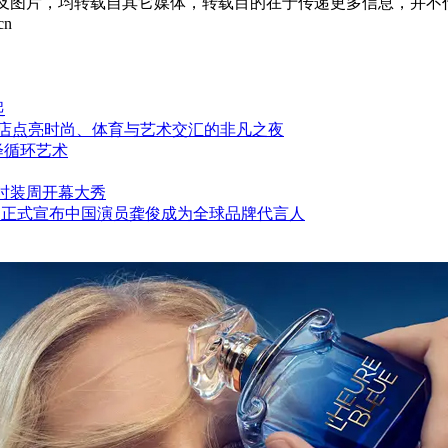
章及图片，均转载自其它媒体，转载目的在于传递更多信息，并不
cn
起
酒店点亮时尚、体育与艺术交汇的非凡之夜
绎循环艺术
中法时装周开幕大秀
 铂傲 正式宣布中国演员龚俊成为全球品牌代言人