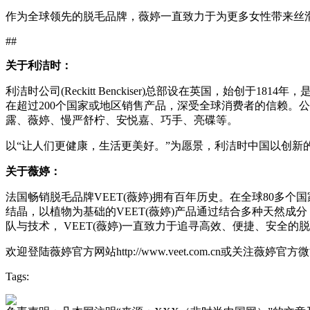
作为全球领先的脱毛品牌，薇婷一直致力于为更多女性带来丝
##
关于利洁时：
利洁时公司(Reckitt Benckiser)总部设在英国，始
在超过200个国家或地区销售产品，深受全球消费者的信赖。
露、薇婷、慢严舒柠、安悦嘉、巧手、亮碟等。
以“让人们更健康，生活更美好。”为愿景，利洁时中国以创新
关于薇婷：
法国畅销脱毛品牌VEET(薇婷)拥有百年历史。在全球80
结晶，以植物为基础的VEET(薇婷)产品通过结合多种天然成
队与技术， VEET(薇婷)一直致力于追寻高效、便捷、安全
欢迎登陆薇婷官方网站http://www.veet.com.cn或关注薇婷官方微博h
Tags: