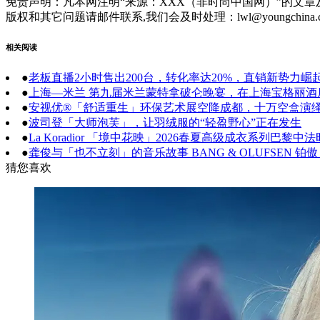
免责声明：凡本网注明“来源：XXX（非时尚中国网）”的文
版权和其它问题请邮件联系,我们会及时处理：lwl@youngchina.
相关阅读
●
老板直播2小时售出200台，转化率达20%，直销新势力崛
●
上海—米兰 第九届米兰蒙特拿破仑晚宴，在上海宝格丽
●
安视优®「舒适重生」环保艺术展空降成都，十万空盒演
●
波司登「大师泡芙」，让羽绒服的“轻盈野心”正在发生
●
La Koradior 「境中花映」2026春夏高级成衣系列巴黎
●
龚俊与「也不立刻」的音乐故事 BANG & OLUFSEN
猜您喜欢