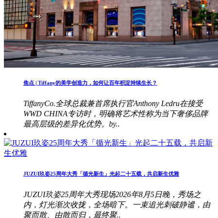
焦点 | Tiffany的美学创造力，如何让百年积淀持续生长？
TiffanyCo.全球总裁兼首席执行官Anthony Ledru在接受
WWD CHINA专访时，明确将艺术性称为当下奢侈品牌
最高层级的差异化优势。by..
JUZUI玖姿25周年大秀「循光新生」光起二十五载，共启新生优雅
JUZUI玖姿25周年大秀现场2026年8月5日晚，秀场之
内，灯光渐次收拢，全场暗下。一束追光刺破静谧，由
聚而散、由散而归，最终聚..