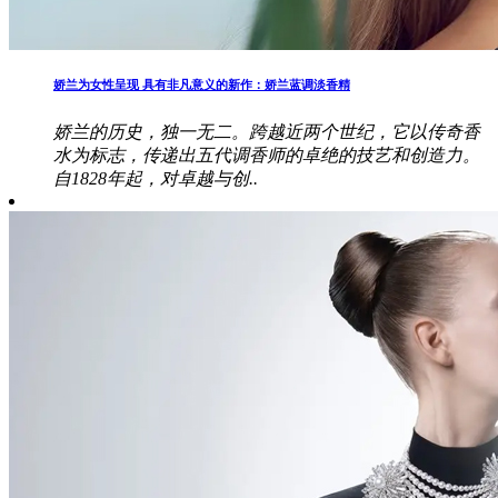
娇兰为女性呈现 具有非凡意义的新作：娇兰蓝调淡香精
娇兰的历史，独一无二。跨越近两个世纪，它以传奇香
水为标志，传递出五代调香师的卓绝的技艺和创造力。
自1828年起，对卓越与创..