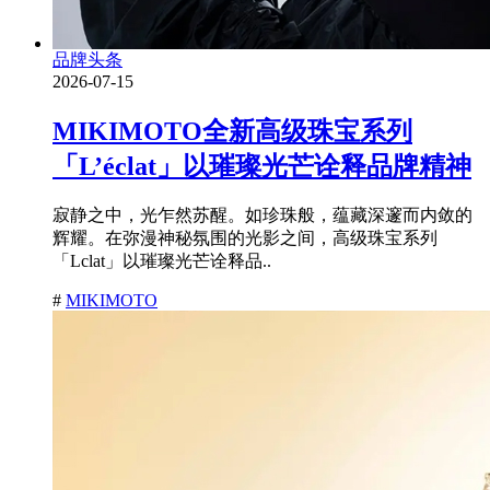
品牌头条
2026-07-15
MIKIMOTO全新高级珠宝系列
「L’éclat」以璀璨光芒诠释品牌精神
寂静之中，光乍然苏醒。如珍珠般，蕴藏深邃而内敛的
辉耀。在弥漫神秘氛围的光影之间，高级珠宝系列
「Lclat」以璀璨光芒诠释品..
#
MIKIMOTO