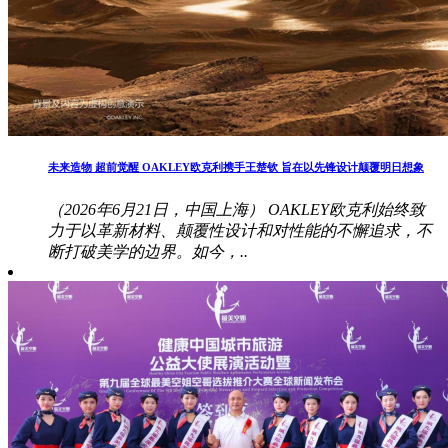
未来造物 超前觉醒 OAKLEY欧克利携手王楚钦 旨在以先锋设计颠覆明日想象
（2026年6月21日，中国上海） OAKLEY欧克利始终致
力于以革新材料、颠覆性设计和对性能的不懈追求，不
断打破美学的边界。如今，..