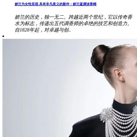
娇兰为女性呈现 具有非凡意义的新作：娇兰蓝调淡香精
娇兰的历史，独一无二。跨越近两个世纪，它以传奇香
水为标志，传递出五代调香师的卓绝的技艺和创造力。
自1828年起，对卓越与创..