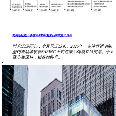
向美新征程｜锁春SARING迎来品牌成立15周年
时光沉淀匠心，岁月见证成长。2026年，专注舒适功能
型内衣品牌锁春SARING正式迎来品牌成立15周年。十五
载步履深耕，锁春始终坚..