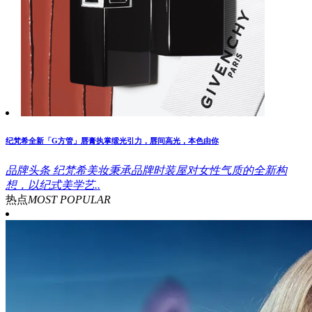
纪梵希全新「G方管」唇膏执掌缎光引力，唇间高光，本色由你
品牌头条
纪梵希美妆秉承品牌时装屋对女性气质的全新构
想，以纪式美学艺..
热点
MOST POPULAR