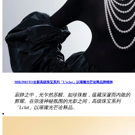
MIKIMOTO全新高级珠宝系列「L’éclat」以璀璨光芒诠释品牌精神
寂静之中，光乍然苏醒。如珍珠般，蕴藏深邃而内敛的
辉耀。在弥漫神秘氛围的光影之间，高级珠宝系列
「Lclat」以璀璨光芒诠释品..