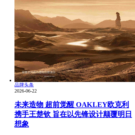
品牌头条
2026-06-22
未来造物 超前觉醒 OAKLEY欧克利
携手王楚钦 旨在以先锋设计颠覆明日
想象