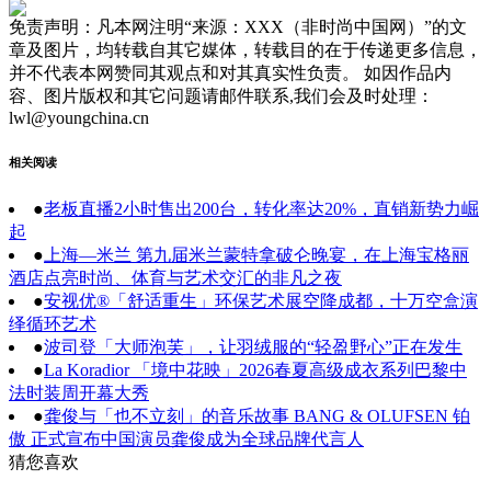
免责声明：凡本网注明“来源：XXX（非时尚中国网）”的文
章及图片，均转载自其它媒体，转载目的在于传递更多信息，
并不代表本网赞同其观点和对其真实性负责。 如因作品内
容、图片版权和其它问题请邮件联系,我们会及时处理：
lwl@youngchina.cn
相关阅读
●
老板直播2小时售出200台，转化率达20%，直销新势力崛
起
●
上海—米兰 第九届米兰蒙特拿破仑晚宴，在上海宝格丽
酒店点亮时尚、体育与艺术交汇的非凡之夜
●
安视优®「舒适重生」环保艺术展空降成都，十万空盒演
绎循环艺术
●
波司登「大师泡芙」，让羽绒服的“轻盈野心”正在发生
●
La Koradior 「境中花映」2026春夏高级成衣系列巴黎中
法时装周开幕大秀
●
龚俊与「也不立刻」的音乐故事 BANG & OLUFSEN 铂
傲 正式宣布中国演员龚俊成为全球品牌代言人
猜您喜欢