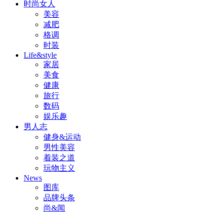
时尚女人
美容
减肥
格调
时装
Life&style
家居
美食
健康
旅行
数码
娱乐趣
男人志
健身&运动
男性美容
着装之道
玩物主义
News
图库
品牌头条
尚&闻