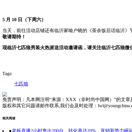
5
月
10
日（下周六）
当天，前往活动店铺还有临沂家喻户晓的《茶余饭后话临沂》
敬请期待！
现临沂七匹狼男装火热派送活动邀请函，请关注临沂七匹狼微
Tags:
七匹狼
免责声明：凡本网注明“来源：XXX（非时尚中国网）”的文
版权和其它问题请邮件联系,我们会及时处理：lwl@youngchina.
相关阅读
●
老板直播2小时售出200台，转化率达20%，直销新势力崛