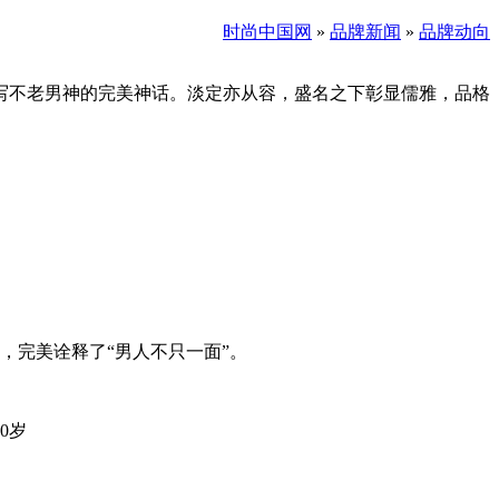
时尚中国网
»
品牌新闻
»
品牌动向
写不老男神的完美神话。淡定亦从容，盛名之下彰显儒雅，品格
，完美诠释了“男人不只一面”。
0岁