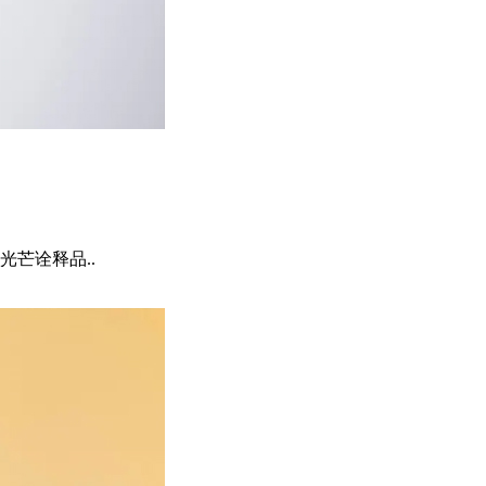
芒诠释品..