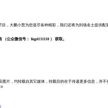
节目，大鹏小慧为您道尽各种精彩，我们还将为到场名士提供配
信
（公众微信号：
liqpl131118
）
获取。
章及图片，均转载自其它媒体，转载目的在于传递更多信息，并不
cn
起