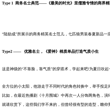
Type 1
商务名士典范——《最美的时光》里儒雅专情的商界精
“陆励成”所展示的商务精英名士范儿，七匹狼男装春夏新品一
Type2
——
优雅名士，《爱神》棉质单品打造气质小生
这是神级的“不靠脸，靠气质”的穿搭术，学起来吧!为夏日吹
全方位的小太阳，他游走于不同时代的角色转换中，举手投足间
比如，在最近热播剧《十月围城》中再次一人分饰两角色，演
就请欣赏下，这些我们学不来的，但曾经很有型的造型，瞻仰男神