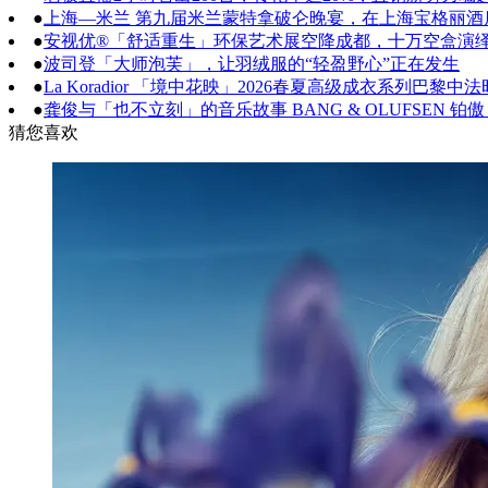
●
上海—米兰 第九届米兰蒙特拿破仑晚宴，在上海宝格丽
●
安视优®「舒适重生」环保艺术展空降成都，十万空盒演
●
波司登「大师泡芙」，让羽绒服的“轻盈野心”正在发生
●
La Koradior 「境中花映」2026春夏高级成衣系列巴黎
●
龚俊与「也不立刻」的音乐故事 BANG & OLUFSEN
猜您喜欢