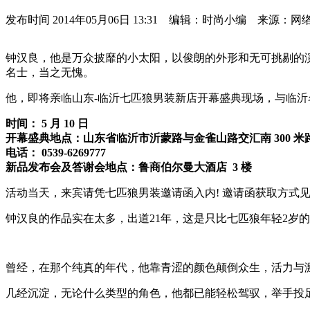
发布时间
2014年05月06日 13:31 编辑：时尚小编 来源：网
钟汉良，他是万众披靡的小太阳，以俊朗的外形和无可挑剔的
名士，当之无愧。
他，即将亲临山东-临沂七匹狼男装新店开幕盛典现场，与临沂
时间：
5
月
10
日
开幕盛典地点：山东省临沂市沂蒙路与金雀山路交汇南
300
米
电话：
0539-6269777
新品发布会及答谢会地点：鲁商伯尔曼大酒店
3
楼
活动当天，来宾请凭七匹狼男装邀请函入内! 邀请函获取方式
钟汉良的作品实在太多，出道21年，这是只比七匹狼年轻2岁
曾经，在那个纯真的年代，他靠青涩的颜色颠倒众生，活力与
几经沉淀，无论什么类型的角色，他都已能轻松驾驭，举手投