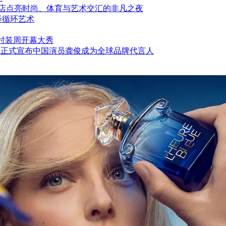
酒店点亮时尚、体育与艺术交汇的非凡之夜
绎循环艺术
中法时装周开幕大秀
 铂傲 正式宣布中国演员龚俊成为全球品牌代言人