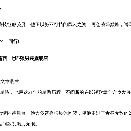
络
演技征服荧屏，他正以势不可挡的风云之资，再创演绎巅峰，谱
名士同行!
路西
七匹狼男装旗舰店
见文章最后。
的星路，他用这21年的星路历程，不间断的在影视歌舞全方位发展
激情闪耀舞台，他大多选择棉质休闲装，陪他走过了青春无敌的2
足间散发魅力无限。