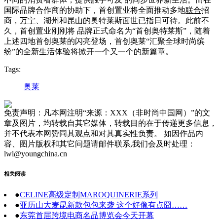
国际品牌合作商的协助下，首创置业将全面推动多地
联合
招
商，
万宁
、湖州和昆山的奥特莱斯面世已指日可待。此前不
久，首创置业刚刚将 品牌正式命名为“首创奥特莱斯”，随着
上述四地首创奥莱的闪亮登场，首创奥莱“汇聚全球时尚缤
纷”的全新生活体验将掀开一个又一个的新篇章。
Tags:
奥莱
免责声明：凡本网注明“来源：XXX（非时尚中国网）”的文
章及图片，均转载自其它媒体，转载目的在于传递更多信息，
并不代表本网赞同其观点和对其真实性负责。 如因作品内
容、图片版权和其它问题请邮件联系,我们会及时处理：
lwl@youngchina.cn
相关阅读
●
CELINE高级定制MAROQUINERIE系列
●
亚历山大麦昆新款包包来袭 这个好像有点囧……
●
东莞首届跨境电商名品博览会今天开幕