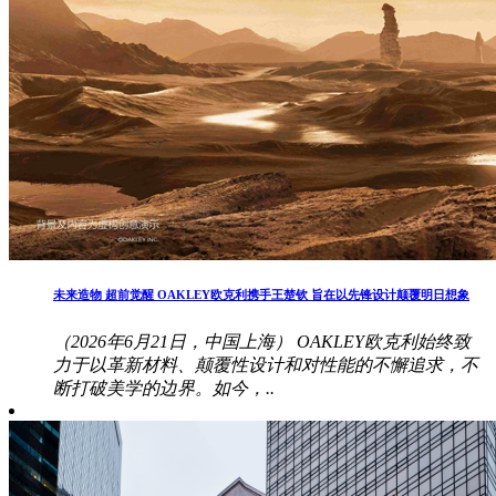
未来造物 超前觉醒 OAKLEY欧克利携手王楚钦 旨在以先锋设计颠覆明日想象
（2026年6月21日，中国上海） OAKLEY欧克利始终致
力于以革新材料、颠覆性设计和对性能的不懈追求，不
断打破美学的边界。如今，..