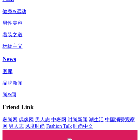
健身&运动
男性美容
着装之道
玩物主义
News
图库
品牌新闻
尚&闻
Friend Link
奢尚网
偶像网
男人志
中奢网
时尚新闻
潮生活
中国消费观察
网
男人志
风度时尚
Fashion Talk
时尚中文