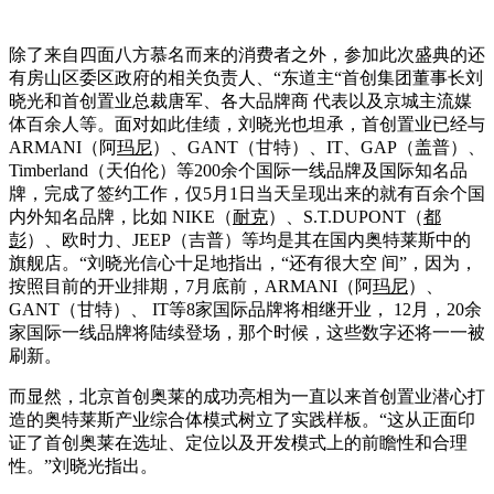
除了来自四面八方慕名而来的消费者之外，参加此次盛典的还
有房山区委区政府的相关负责人、“东道主“首创集团董事长刘
晓光和首创置业总裁唐军、各大品牌商 代表以及京城主流媒
体百余人等。面对如此佳绩，刘晓光也坦承，首创置业已经与
ARMANI（阿
玛尼
）、GANT（甘特）、IT、GAP（盖普）、
Timberland（天伯伦）等200余个国际一线品牌及国际知名品
牌，完成了签约工作，仅5月1日当天呈现出来的就有百余个国
内外知名品牌，比如 NIKE（
耐克
）、S.T.DUPONT（
都
彭
）、欧时力、JEEP（吉普）等均是其在国内奥特莱斯中的
旗舰店。“刘晓光信心十足地指出，“还有很大空 间”，因为，
按照目前的开业排期，7月底前，ARMANI（阿
玛尼
）、
GANT（甘特）、 IT等8家国际品牌将相继开业， 12月，20余
家国际一线品牌将陆续登场，那个时候，这些数字还将一一被
刷新。
而显然，北京首创奥莱的成功亮相为一直以来首创置业潜心打
造的奥特莱斯产业综合体模式树立了实践样板。“这从正面印
证了首创奥莱在选址、定位以及开发模式上的前瞻性和合理
性。”刘晓光指出。