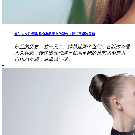
娇兰为女性呈现 具有非凡意义的新作：娇兰蓝调淡香精
娇兰的历史，独一无二。跨越近两个世纪，它以传奇香
水为标志，传递出五代调香师的卓绝的技艺和创造力。
自1828年起，对卓越与创..