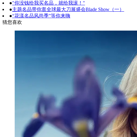
●
"你没钱给我买名品，就给我滚！"
●
主题名品带你逛全球最大刀展盛会Blade Show（一）
●
“花漾名品风尚季”等你来嗨
猜您喜欢