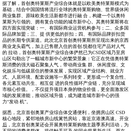
据了解，首创奥特莱斯产业综合体就是以欧美奥特莱斯模式为
基础，结合中国国情将流行全球的奥特莱斯购物、世界级休闲
商业集群、原味欧美生活新都市进行融 合，构建一个以奥特
莱斯为引领的、拥有复合功能的城市新中心。其奥特莱斯将在
四方面实现突破：一、有国际商业运营机构参与；二、众多国
际品牌加盟；三、提 供更低的折扣；四、有国际品牌折扣货
品的长期专供渠道。此次北京首创奥特莱斯所呈现出来的京西
商业龙头霸气，加上已售罄入住的首创.悦都住宅产品对人气
的 拉动，首创奥特莱斯产业综合体俨然已为CSD区域乃至房
山区勾勒出了一幅城市新中心的繁荣景象：它正在凭借奥特莱
斯消费的强大磁石聚集人气，带动商业集 群、休闲度假、文
化娱乐与低碳居住的整体发展，实现区域产业结构、就业方
式、人居环境、配套设施等一系列转变，更形成一个复合性、
各元素互动共生、相互促 进的良性循环产业链，充分呈现城
市核心价值。，不仅提升项目本身的物业价值，更全面激发区
域的发展潜能，推动区域升值，成为建造城市新中心的强
力“发动 机”。
据悉，北京首创奥莱产业综合体交通便利，坐拥房山区 CSD
核心地段，紧邻地铁房山线篱笆房站，靠近京港澳高速。开业
后
，北京首创奥莱还会开展奥特莱斯购物主题季系列活动，为
不同的消费者群体，提供触手可及 的同步世界新生活。而在