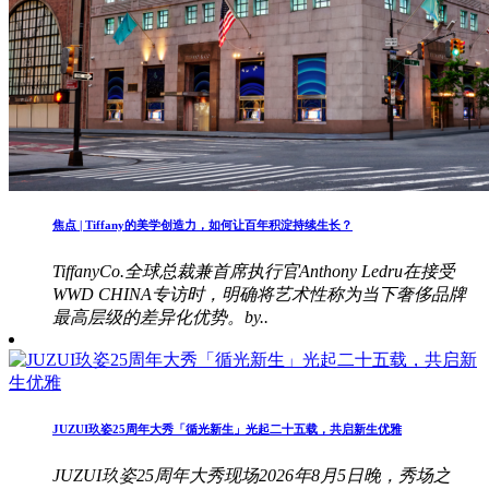
焦点 | Tiffany的美学创造力，如何让百年积淀持续生长？
TiffanyCo.全球总裁兼首席执行官Anthony Ledru在接受
WWD CHINA专访时，明确将艺术性称为当下奢侈品牌
最高层级的差异化优势。by..
JUZUI玖姿25周年大秀「循光新生」光起二十五载，共启新生优雅
JUZUI玖姿25周年大秀现场2026年8月5日晚，秀场之