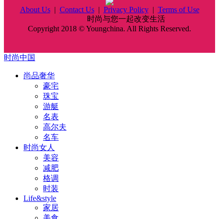
About Us
|
Contact Us
|
Privacy Policy
|
Terms of Use
时尚中国
时尚与您一起改变生活
Copyright 2018 © Youngchina. All Rights Reserved.
时尚中国
尚品奢华
豪宅
珠宝
游艇
名表
高尔夫
名车
时尚女人
美容
减肥
格调
时装
Life&style
家居
美食