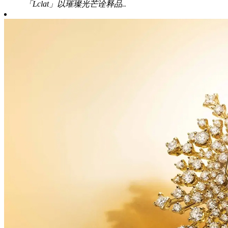
「Lclat」以璀璨光芒诠释品..