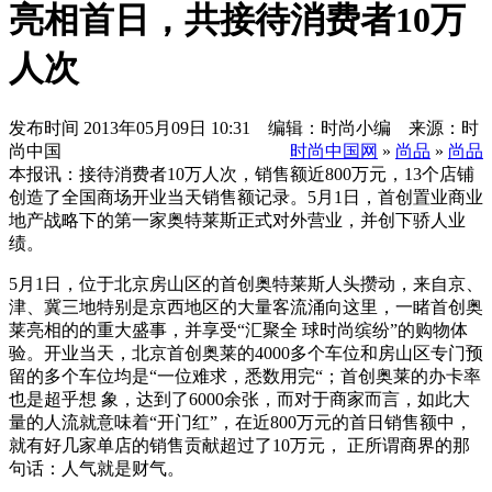
亮相首日，共接待消费者10万
人次
发布时间
2013年05月09日 10:31 编辑：时尚小编 来源：时
尚中国
时尚中国网
»
尚品
»
尚品
本报讯：接待消费者10万人次，销售额近800万元，13个店铺
创造了全国商场开业当天销售额记录。5月1日，首创置业商业
地产战略下的第一家奥特莱斯正式对外营业，并创下骄人业
绩。
5月1日，位于北京房山区的首创奥特莱斯人头攒动，来自京、
津、冀三地特别是京西地区的大量客流涌向这里，一睹首创奥
莱亮相的的重大盛事，并享受“汇聚全 球时尚缤纷”的购物体
验。开业当天，北京首创奥莱的4000多个车位和房山区专门预
留的多个车位均是“一位难求，悉数用完“；首创奥莱的办卡率
也是超乎想 象，达到了6000余张，而对于商家而言，如此大
量的人流就意味着“开门红”，在近800万元的首日销售额中，
就有好几家单店的销售贡献超过了10万元， 正所谓商界的那
句话：人气就是财气。