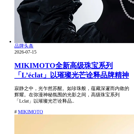
品牌头条
2026-07-15
MIKIMOTO全新高级珠宝系列
「L’éclat」以璀璨光芒诠释品牌精神
寂静之中，光乍然苏醒。如珍珠般，蕴藏深邃而内敛的
辉耀。在弥漫神秘氛围的光影之间，高级珠宝系列
「Lclat」以璀璨光芒诠释品..
#
MIKIMOTO