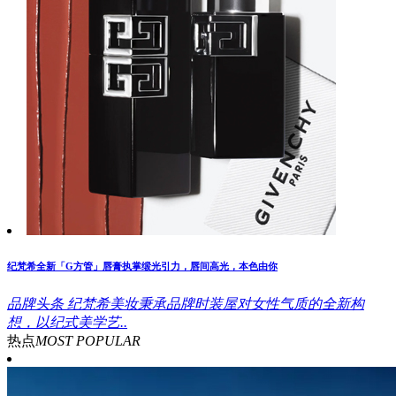
纪梵希全新「G方管」唇膏执掌缎光引力，唇间高光，本色由你
品牌头条
纪梵希美妆秉承品牌时装屋对女性气质的全新构
想，以纪式美学艺..
热点
MOST POPULAR