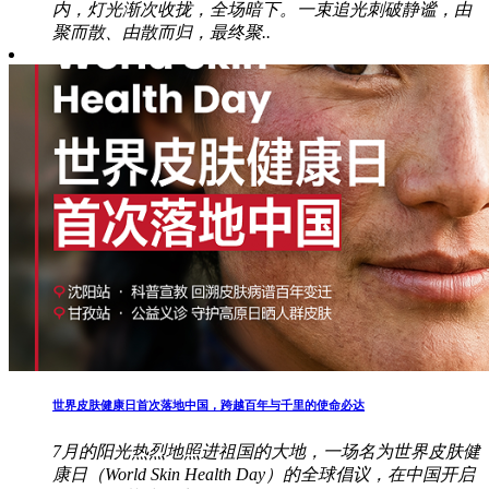
内，灯光渐次收拢，全场暗下。一束追光刺破静谧，由
聚而散、由散而归，最终聚..
世界皮肤健康日首次落地中国，跨越百年与千里的使命必达
7月的阳光热烈地照进祖国的大地，一场名为世界皮肤健
康日（World Skin Health Day）的全球倡议，在中国开启