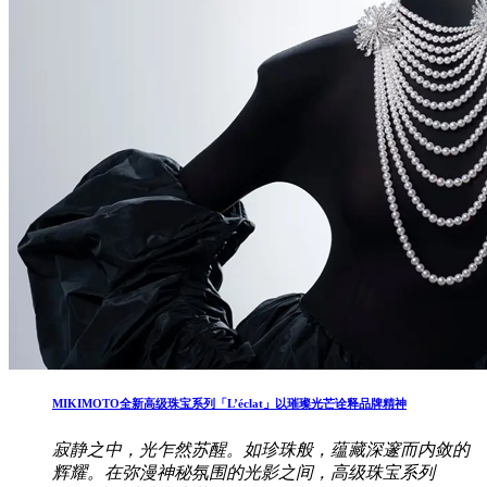
MIKIMOTO全新高级珠宝系列「L’éclat」以璀璨光芒诠释品牌精神
寂静之中，光乍然苏醒。如珍珠般，蕴藏深邃而内敛的
辉耀。在弥漫神秘氛围的光影之间，高级珠宝系列