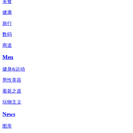
美食
健康
旅行
数码
商道
Men
健身&运动
男性美容
着装之道
玩物主义
News
图库