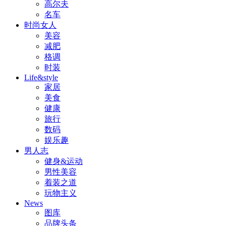
高尔夫
名车
时尚女人
美容
减肥
格调
时装
Life&style
家居
美食
健康
旅行
数码
娱乐趣
男人志
健身&运动
男性美容
着装之道
玩物主义
News
图库
品牌头条