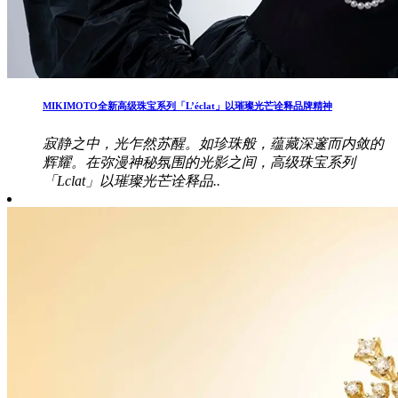
MIKIMOTO全新高级珠宝系列「L’éclat」以璀璨光芒诠释品牌精神
寂静之中，光乍然苏醒。如珍珠般，蕴藏深邃而内敛的
辉耀。在弥漫神秘氛围的光影之间，高级珠宝系列
「Lclat」以璀璨光芒诠释品..