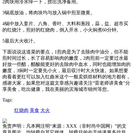
2肉块用冷水绰一下，捞出洗净备用。
3锅底放油，将肉块均与放入锅中煎至微黄。
4锅中放入姜片、八角、香叶、大料和葱段，蒜，盐、超市买
的红烧汁，煎好的红烧肉，倒入开水，小火焖煮60分钟。
5最后大火收汁。
下面说说这道菜的要点，1煎肉是为了去除肉中油分，但不能
煎时间过长，长了容易影响肉的嫩度，2肉煎前一定要过水最
好放一些醋，醋酸能更好的去除肉中血水，同时也能增加肉的
嫩度，3焖时一定要先小火，最后収汁时大火快速。如果想要
肉看着更红可以加入红曲米这个一般卖烘焙材料的地方都有，
感谢大家，如果您对这篇文章感兴趣请关注“雷老师讲美食"分
享美食，吃出健康，我在美丽的滨海城市锦州等您。
Tags:
红烧肉
美食
大火
免责声明：凡本网注明“来源：XXX（非时尚中国网）”的文
章及图片，均转载自其它媒体，转载目的在于传递更多信息，