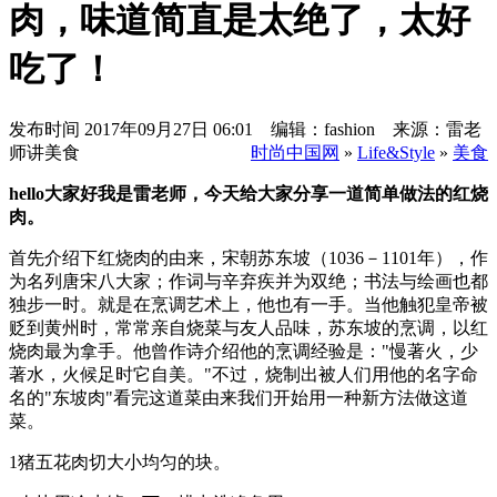
肉，味道简直是太绝了，太好
吃了！
发布时间
2017年09月27日 06:01 编辑：fashion 来源：雷老
师讲美食
时尚中国网
»
Life&Style
»
美食
hello大家好我是雷老师，今天给大家分享一道简单做法的红烧
肉。
首先介绍下红烧肉的由来，宋朝苏东坡（1036－1101年），作
为名列唐宋八大家；作词与辛弃疾并为双绝；书法与绘画也都
独步一时。就是在烹调艺术上，他也有一手。当他触犯皇帝被
贬到黄州时，常常亲自烧菜与友人品味，苏东坡的烹调，以红
烧肉最为拿手。他曾作诗介绍他的烹调经验是："慢著火，少
著水，火候足时它自美。"不过，烧制出被人们用他的名字命
名的"东坡肉"看完这道菜由来我们开始用一种新方法做这道
菜。
1猪五花肉切大小均匀的块。