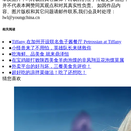
并不代表本网赞同其观点和对其真实性负责。 如因作品内
容、图片版权和其它问题请邮件联系,我们会及时处理：
lwl@youngchina.cn
相关阅读
●
Tiffany 在加州开设联名鱼子酱餐厅 Petrossian at Tiffany
●
小怪兽来了不用怕，英雄队长来拯救你
●
吃海鲜、品美食 就来鼎泽恒
●
在宝鸡能打败陕西美食羊肉泡馍的非凤翔豆花泡馍莫属
●
外卖平台的好与坏，三餐美食先评价！
●
超好吃的凉拌菜做法！吃了还想吃！
猜您喜欢