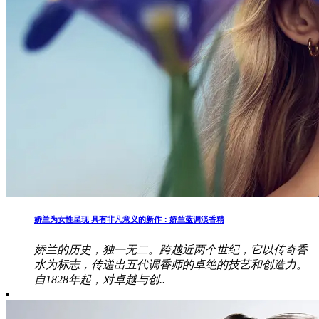
娇兰为女性呈现 具有非凡意义的新作：娇兰蓝调淡香精
娇兰的历史，独一无二。跨越近两个世纪，它以传奇香
水为标志，传递出五代调香师的卓绝的技艺和创造力。
自1828年起，对卓越与创..