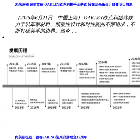
未来造物 超前觉醒 OAKLEY欧克利携手王楚钦 旨在以先锋设计颠覆明日想象
（2026年6月21日，中国上海） OAKLEY欧克利始终致
力于以革新材料、颠覆性设计和对性能的不懈追求，不
断打破美学的边界。如今，..
向美新征程｜锁春SARING迎来品牌成立15周年