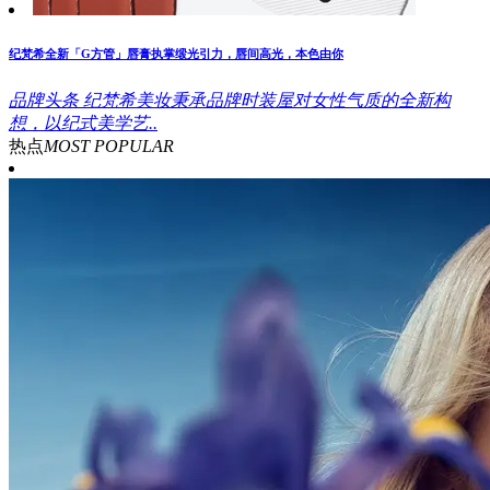
纪梵希全新「G方管」唇膏执掌缎光引力，唇间高光，本色由你
品牌头条
纪梵希美妆秉承品牌时装屋对女性气质的全新构
想，以纪式美学艺..
热点
MOST POPULAR