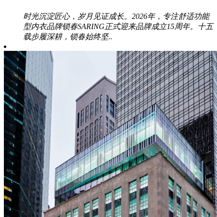
时光沉淀匠心，岁月见证成长。2026年，专注舒适功能
型内衣品牌锁春SARING正式迎来品牌成立15周年。十五
载步履深耕，锁春始终坚..