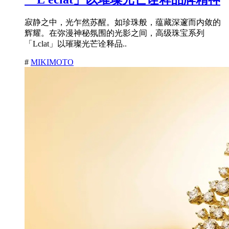
寂静之中，光乍然苏醒。如珍珠般，蕴藏深邃而内敛的
辉耀。在弥漫神秘氛围的光影之间，高级珠宝系列
「Lclat」以璀璨光芒诠释品..
#
MIKIMOTO