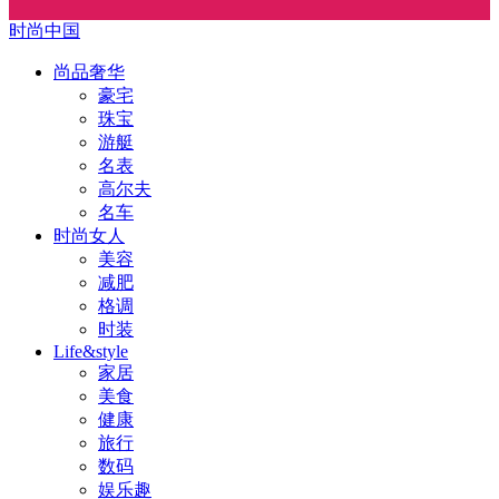
时尚中国
尚品奢华
豪宅
珠宝
游艇
名表
高尔夫
名车
时尚女人
美容
减肥
格调
时装
Life&style
家居
美食
健康
旅行
数码
娱乐趣