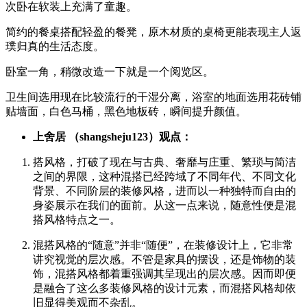
次卧在软装上充满了童趣。
简约的餐桌搭配轻盈的餐凳，原木材质的桌椅更能表现主人返
璞归真的生活态度。
卧室一角，稍微改造一下就是一个阅览区。
卫生间选用现在比较流行的干湿分离，浴室的地面选用花砖铺
贴墙面，白色马桶，黑色地板砖，瞬间提升颜值。
上舍居 （shangsheju123）观点：
搭风格，打破了现在与古典、奢靡与庄重、繁琐与简洁
之间的界限，这种混搭已经跨域了不同年代、不同文化
背景、不同阶层的装修风格，进而以一种独特而自由的
身姿展示在我们的面前。从这一点来说，随意性便是混
搭风格特点之一。
混搭风格的“随意”并非“随便”，在装修设计上，它非常
讲究视觉的层次感。不管是家具的摆设，还是饰物的装
饰，混搭风格都着重强调其呈现出的层次感。因而即便
是融合了这么多装修风格的设计元素，而混搭风格却依
旧显得美观而不杂乱。