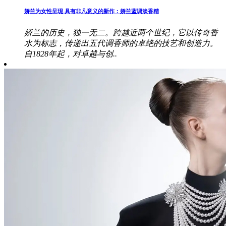
娇兰为女性呈现 具有非凡意义的新作：娇兰蓝调淡香精
娇兰的历史，独一无二。跨越近两个世纪，它以传奇香
水为标志，传递出五代调香师的卓绝的技艺和创造力。
自1828年起，对卓越与创..