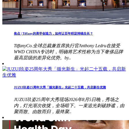
焦点 | Tiffany的美学创造力，如何让百年积淀持续生长？
TiffanyCo.全球总裁兼首席执行官Anthony Ledru在接受
WWD CHINA专访时，明确将艺术性称为当下奢侈品牌
最高层级的差异化优势。by..
JUZUI玖姿25周年大秀「循光新生」光起二十五载，共启新生优雅
JUZUI玖姿25周年大秀现场2026年8月5日晚，秀场之
内，灯光渐次收拢，全场暗下。一束追光刺破静谧，由
聚而散、由散而归，最终聚..