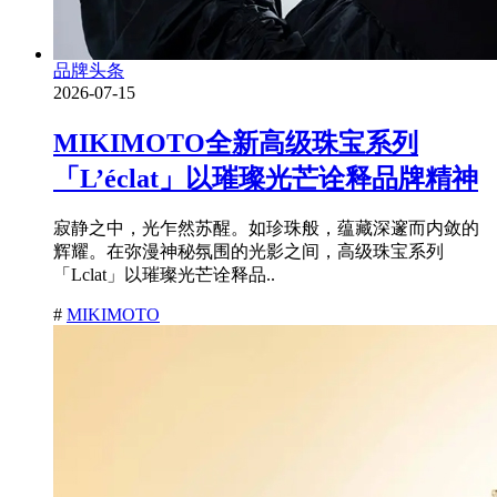
品牌头条
2026-07-15
MIKIMOTO全新高级珠宝系列
「L’éclat」以璀璨光芒诠释品牌精神
寂静之中，光乍然苏醒。如珍珠般，蕴藏深邃而内敛的
辉耀。在弥漫神秘氛围的光影之间，高级珠宝系列
「Lclat」以璀璨光芒诠释品..
#
MIKIMOTO