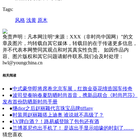
Tags:
风格
浅黄
原木
免责声明：凡本网注明“来源：XXX（非时尚中国网）”的文
章及图片，均转载自其它媒体，转载目的在于传递更多信息，
并不代表本网赞同其观点和对其真实性负责。 如因作品内
容、图片版权和其它问题请邮件联系,我们会及时处理：
lwl@youngchina.cn
相关阅读
●
中式豪华即将席卷北京车展，红旗金葵花缔造国车传奇
●
波司登奏响春夏防晒时尚首音，携新品联合《时尚芭莎》
发布首份防晒新时尚手册
●
继dior之后赵丽颖代言珠宝品牌tiffany
●
时装周赵丽颖搭上迪奥 谁说就不高级了？
●
LV牌白酒？！路易威登除了包包还有酒
●
兰博基尼也出手机了！ 是该出手显示咱壕的时刻了……
猜您喜欢