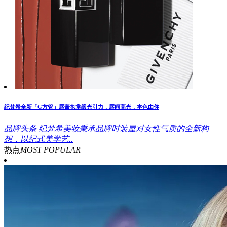
纪梵希全新「G方管」唇膏执掌缎光引力，唇间高光，本色由你
品牌头条
纪梵希美妆秉承品牌时装屋对女性气质的全新构
想，以纪式美学艺..
热点
MOST POPULAR