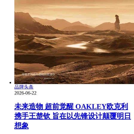
品牌头条
2026-06-22
未来造物 超前觉醒 OAKLEY欧克利
携手王楚钦 旨在以先锋设计颠覆明日
想象