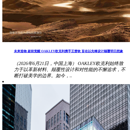
未来造物 超前觉醒 OAKLEY欧克利携手王楚钦 旨在以先锋设计颠覆明日想象
（2026年6月21日，中国上海） OAKLEY欧克利始终致
力于以革新材料、颠覆性设计和对性能的不懈追求，不
断打破美学的边界。如今，..