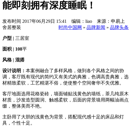
能即刻拥有深度睡眠！
发布时间
2017年06月29日 15:41 编辑：liao 来源：申易上
舍居整装
时尚中国网
»
品牌新闻
»
品牌头条
户型 |
三居室
面积 | 108
平
风格 | 混搭
设计说明：
本案例融合了多样风格，做到各个风格之间的协
调，客厅既有现代的简约又有美式的典雅，色调高贵典雅，选
材精致柔软，工艺精湛不俗，使使整个空间奢华不失优雅。
客厅地面选用花格瓷砖，墙面铺贴浅黄色的墙纸，茶几纯原木
材质，沙发造型圆润、触感柔软，后面的背景墙用两幅油画点
缀，整体美而不艳。
主卧用了大胆的浅黄色为背景，搭配现代感十足的床品和灯
具，个性十足。