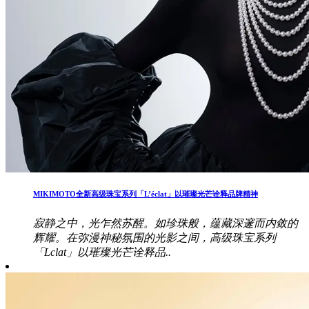
MIKIMOTO全新高级珠宝系列「L’éclat」以璀璨光芒诠释品牌精神
寂静之中，光乍然苏醒。如珍珠般，蕴藏深邃而内敛的
辉耀。在弥漫神秘氛围的光影之间，高级珠宝系列
「Lclat」以璀璨光芒诠释品..