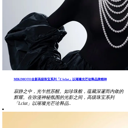
MIKIMOTO全新高级珠宝系列「L’éclat」以璀璨光芒诠释品牌精神
寂静之中，光乍然苏醒。如珍珠般，蕴藏深邃而内敛的
辉耀。在弥漫神秘氛围的光影之间，高级珠宝系列
「Lclat」以璀璨光芒诠释品..