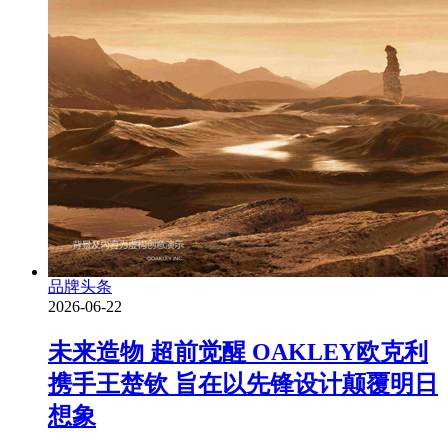
品牌头条
2026-06-22
未来造物 超前觉醒 OAKLEY欧克利
携手王楚钦 旨在以先锋设计颠覆明日
想象