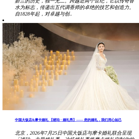
娇兰的历史，独一无二。跨越近两个世纪，它以传奇香
水为标志，传递出五代调香师的卓绝的技艺和创造力。
自1828年起，对卓越与创..
中国大饭店&摩卡婚礼 【琥珀 · 婚礼秀】—— 您的婚礼，我们用心如己
北京，2026年7月25日中国大饭店与摩卡婚礼联合呈现