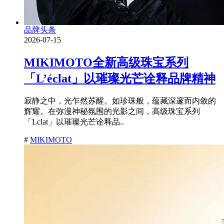
品牌头条
2026-07-15
MIKIMOTO全新高级珠宝系列
「L’éclat」以璀璨光芒诠释品牌精神
寂静之中，光乍然苏醒。如珍珠般，蕴藏深邃而内敛的
辉耀。在弥漫神秘氛围的光影之间，高级珠宝系列
「Lclat」以璀璨光芒诠释品..
#
MIKIMOTO