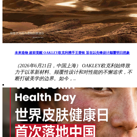
未来造物 超前觉醒 OAKLEY欧克利携手王楚钦 旨在以先锋设计颠覆明日想象
（2026年6月21日，中国上海） OAKLEY欧克利始终致
力于以革新材料、颠覆性设计和对性能的不懈追求，不
断打破美学的边界。如今，..