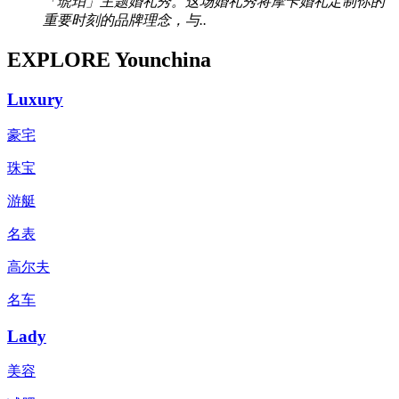
「琥珀」主题婚礼秀。这场婚礼秀将摩卡婚礼定制你的
重要时刻的品牌理念，与..
EXPLORE Younchina
Luxury
豪宅
珠宝
游艇
名表
高尔夫
名车
Lady
美容