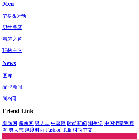
Men
健身&运动
男性美容
着装之道
玩物主义
News
图库
品牌新闻
尚&闻
Friend Link
奢尚网
偶像网
男人志
中奢网
时尚新闻
潮生活
中国消费观察
网
男人志
风度时尚
Fashion Talk
时尚中文