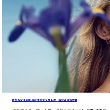
娇兰为女性呈现 具有非凡意义的新作：娇兰蓝调淡香精