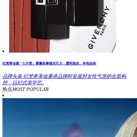
纪梵希全新「G方管」唇膏执掌缎光引力，唇间高光，本色由你
品牌头条
纪梵希美妆秉承品牌时装屋对女性气质的全新构
想，以纪式美学艺..
热点
MOST POPULAR