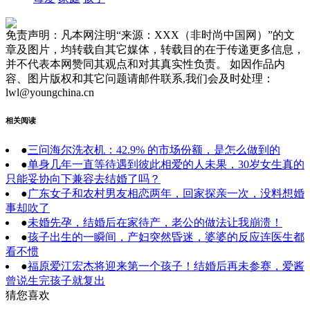
免责声明：凡本网注明“来源：XXX（非时尚中国网）”的文
章及图片，均转载自其它媒体，转载目的在于传递更多信息，
并不代表本网赞同其观点和对其真实性负责。 如因作品内
容、图片版权和其它问题请邮件联系,我们会及时处理：
lwl@youngchina.cn
相关阅读
●
三问海尔洗衣机：42.9% 的市场份额，是怎么做到的
●
单身几年一直等待遇到彼此相爱的人未果，30岁女生真的
只能妥协向下兼容去结婚了吗？
●
广东女子和农村男友相恋两年，回家探亲一次，没料想婚
事却吹了
●
未婚先孕，结婚后在家待产，老公的做法让我崩溃！
●
孩子出生的一瞬间，产妇突然昏迷，婆婆的反应连医生都
看不惯
●
福原爱江宏杰将迎来第一个孩子！结婚后再未参赛，爱酱
曾说生完孩子就复出
猜您喜欢