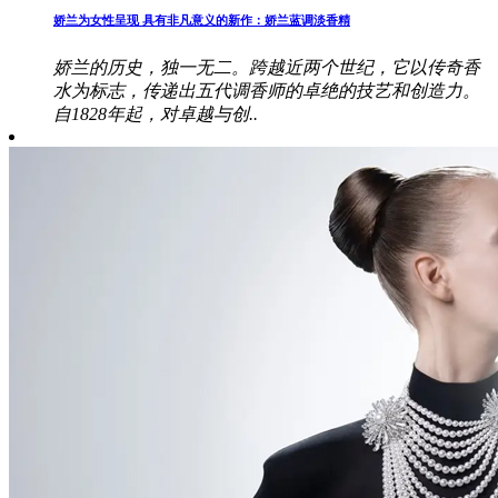
娇兰为女性呈现 具有非凡意义的新作：娇兰蓝调淡香精
娇兰的历史，独一无二。跨越近两个世纪，它以传奇香
水为标志，传递出五代调香师的卓绝的技艺和创造力。
自1828年起，对卓越与创..