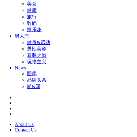
美食
健康
旅行
数码
娱乐趣
男人志
健身&运动
男性美容
着装之道
玩物主义
News
图库
品牌头条
尚&闻
About Us
Contact Us