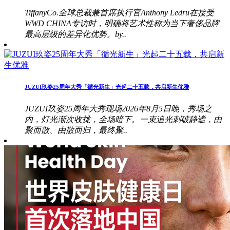
TiffanyCo.全球总裁兼首席执行官Anthony Ledru在接受
WWD CHINA专访时，明确将艺术性称为当下奢侈品牌
最高层级的差异化优势。by..
JUZUI玖姿25周年大秀「循光新生」光起二十五载，共启新生优雅
JUZUI玖姿25周年大秀现场2026年8月5日晚，秀场之
内，灯光渐次收拢，全场暗下。一束追光刺破静谧，由
聚而散、由散而归，最终聚..