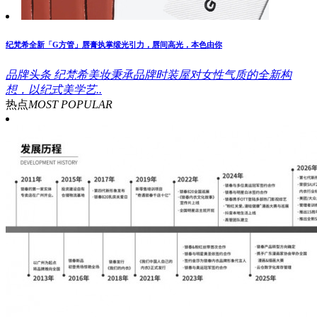
纪梵希全新「G方管」唇膏执掌缎光引力，唇间高光，本色由你
品牌头条
纪梵希美妆秉承品牌时装屋对女性气质的全新构
想，以纪式美学艺..
热点
MOST POPULAR