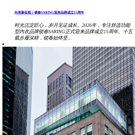
向美新征程｜锁春SARING迎来品牌成立15周年
时光沉淀匠心，岁月见证成长。2026年，专注舒适功能
型内衣品牌锁春SARING正式迎来品牌成立15周年。十五
载步履深耕，锁春始终坚..