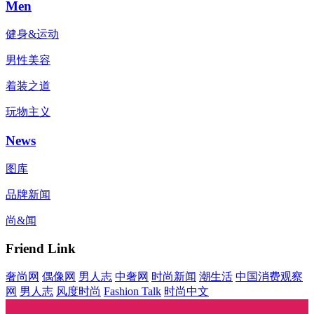
Men
健身&运动
男性美容
着装之道
玩物主义
News
图库
品牌新闻
尚&闻
Friend Link
奢尚网
偶像网
男人志
中奢网
时尚新闻
潮生活
中国消费观察
网
男人志
风度时尚
Fashion Talk
时尚中文