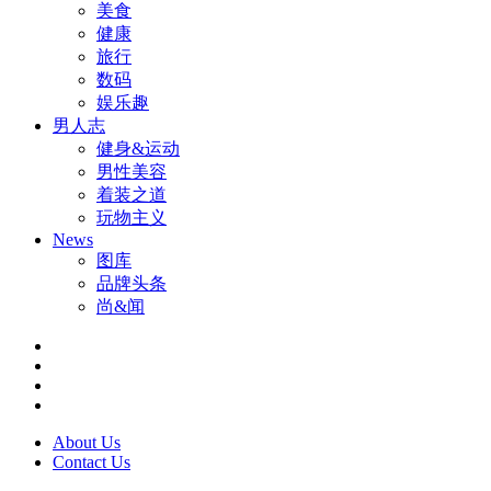
美食
健康
旅行
数码
娱乐趣
男人志
健身&运动
男性美容
着装之道
玩物主义
News
图库
品牌头条
尚&闻
About Us
Contact Us