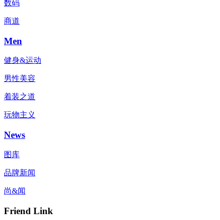
数码
商道
Men
健身&运动
男性美容
着装之道
玩物主义
News
图库
品牌新闻
尚&闻
Friend Link