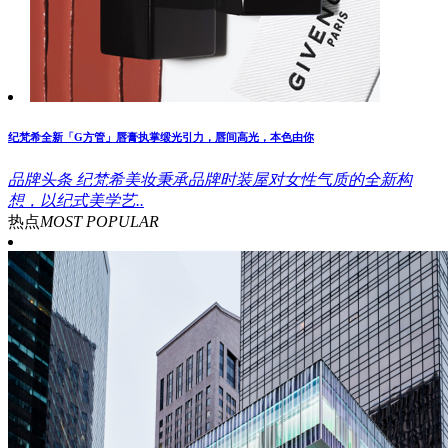
纪梵希全新「G方管」唇膏执掌缎光引力，唇间高光，本色由你
品牌头条
纪梵希美妆秉承品牌时装屋对女性气质的全新构
想，以纪式美学艺..
热点
MOST POPULAR