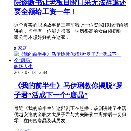
院诊断书让老板目瞪口呆无法辞退还
要全额给工资一年！
这个真实的职场故事是三年前我听一位资深HR经理给我
讲的，当年有一位能力很高、学历很高的女白领初到一
家公司本想好好的在这家..
#
家庭
职场人生
2017-07-18 12:44
《我的前半生》马伊琍教你摆脱“罗
子君”活成下一个“唐晶”
最近《我的前半生》这部剧正在热播，该剧讲述了生活
优越安逸的全职太太罗子君与丈夫陈俊生离婚后一切归
零，在闺蜜唐晶及其男友..