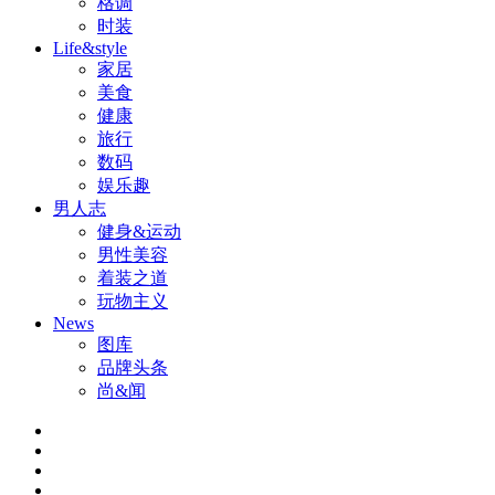
格调
时装
Life&style
家居
美食
健康
旅行
数码
娱乐趣
男人志
健身&运动
男性美容
着装之道
玩物主义
News
图库
品牌头条
尚&闻