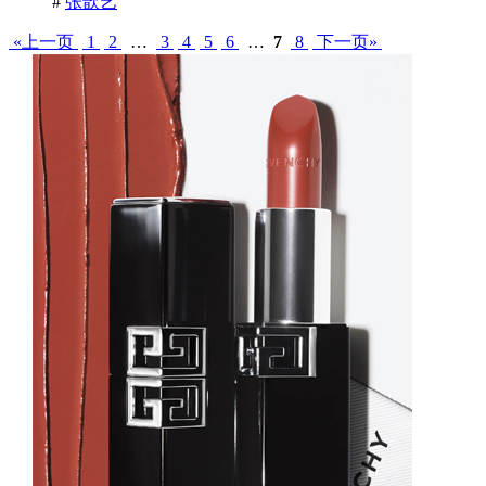
#
张歆艺
«上一页
1
2
…
3
4
5
6
…
7
8
下一页»