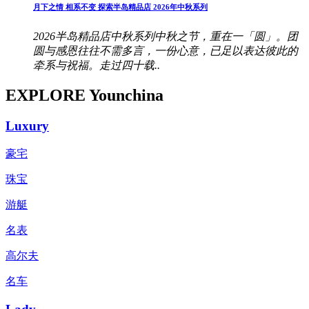
月下之情 相系不变 探索半岛精品店 2026年中秋系列
2026半岛精品店中秋系列中秋之节，重在一「圆」。团
圆与感恩往往不需多言，一份心意，已足以表达彼此的
牵系与祝福。走过四十载..
EXPLORE Younchina
Luxury
豪宅
珠宝
游艇
名表
高尔夫
名车