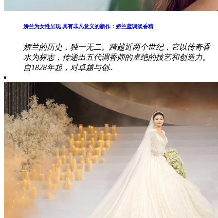
娇兰为女性呈现 具有非凡意义的新作：娇兰蓝调淡香精
娇兰的历史，独一无二。跨越近两个世纪，它以传奇香
水为标志，传递出五代调香师的卓绝的技艺和创造力。
自1828年起，对卓越与创..