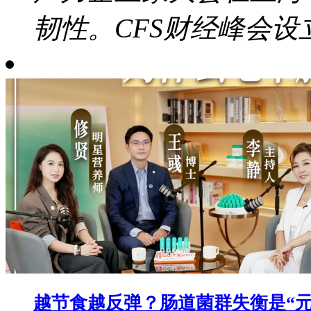
韧性。CFS财经峰会设立于
越节食越反弹？肠道菌群失衡是“元