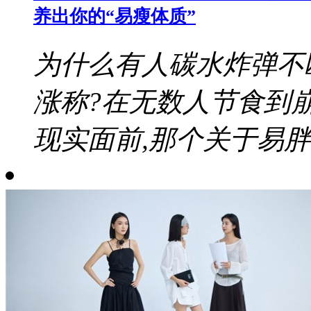
养出你的“易瘦体质”
为什么有人碳水炸弹不
涨称?在无数人节食到
现实面前,那个关于易胖体