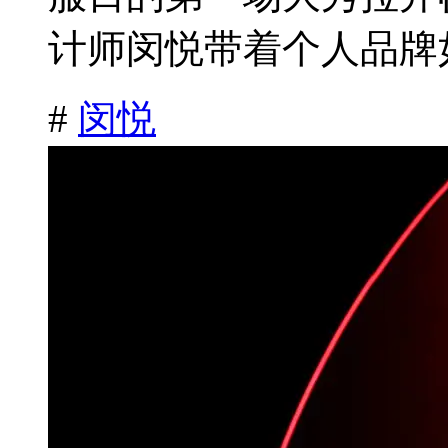
计师闵悦带着个人品牌如
#
闵悦