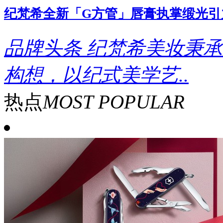
纪梵希全新「G方管」唇膏执掌缎光引
品牌头条
纪梵希美妆秉承
构想，以纪式美学艺..
热点
MOST POPULAR