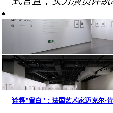
式官宣，实力演员许凯出
诠释"留白"：法国艺术家迈克尔•肯纳