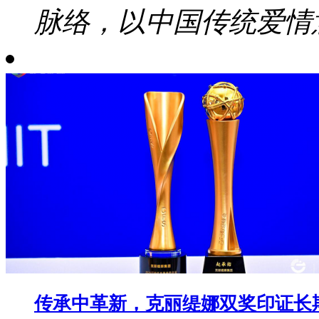
脉络，以中国传统爱情意
传承中革新，克丽缇娜双奖印证长