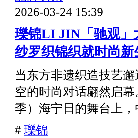
2026-03-24 15:39
瓅锦LI JIN「驰
纱罗织锦织就时尚新
当东方非遗织造技艺邂
空的时尚对话翩然启幕。
季）海宁日的舞台上，中
#
瓅锦