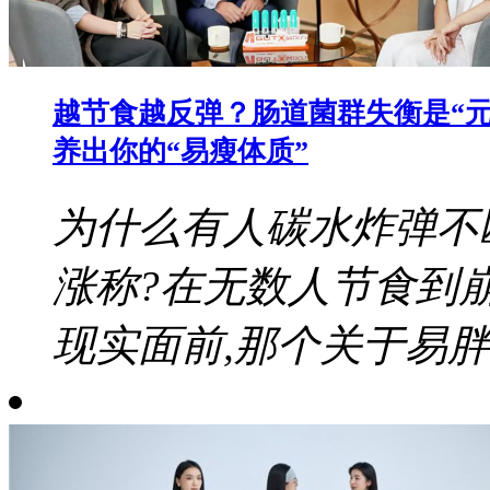
越节食越反弹？肠道菌群失衡是“元
养出你的“易瘦体质”
为什么有人碳水炸弹不
涨称?在无数人节食到
现实面前,那个关于易胖体