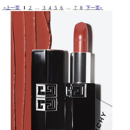
«上一页
1
2
…
3
4
5
6
…
7
8
下一页»