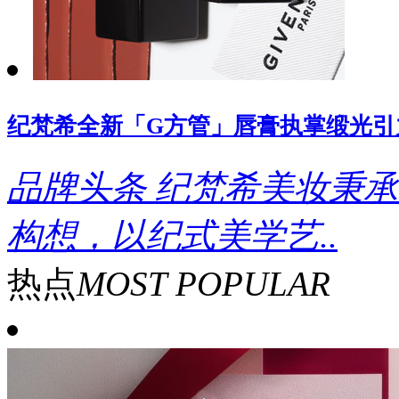
纪梵希全新「G方管」唇膏执掌缎光引
品牌头条
纪梵希美妆秉承
构想，以纪式美学艺..
热点
MOST POPULAR