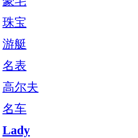
豪宅
珠宝
游艇
名表
高尔夫
名车
Lady