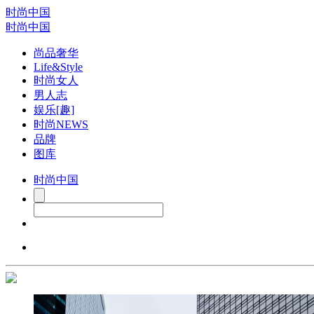
时尚中国
时尚中国
尚品奢华
Life&Style
时尚女人
男人志
娱乐[趣]
时尚NEWS
品牌
图库
时尚中国