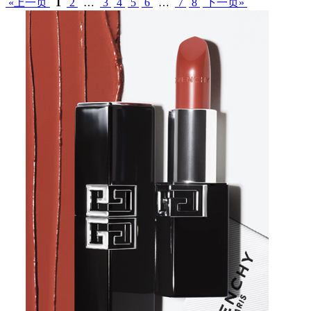
«上一页
1
2
…
3
4
5
6
…
7
8
下一页»