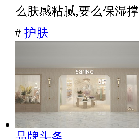
么肤感粘腻,要么保湿撑.
#
护肤
品牌头条