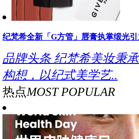
纪梵希全新「G方管」唇膏执掌缎光引
品牌头条
纪梵希美妆秉承
构想，以纪式美学艺..
热点
MOST POPULAR