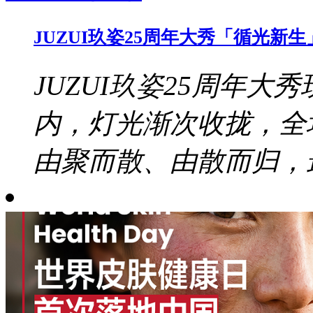
JUZUI玖姿25周年大秀「循光
JUZUI玖姿25周年大秀
内，灯光渐次收拢，全
由聚而散、由散而归，最