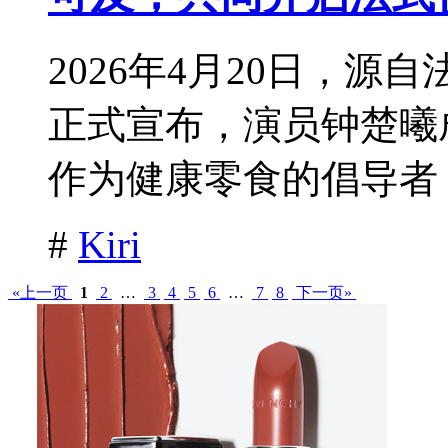
2026年4月20日，源自
正式宣布，演员钟楚曦
作为健康零食的倡导者，K
#
Kiri
«上一页
1
2
…
3
4
5
6
…
7
8
下一页»