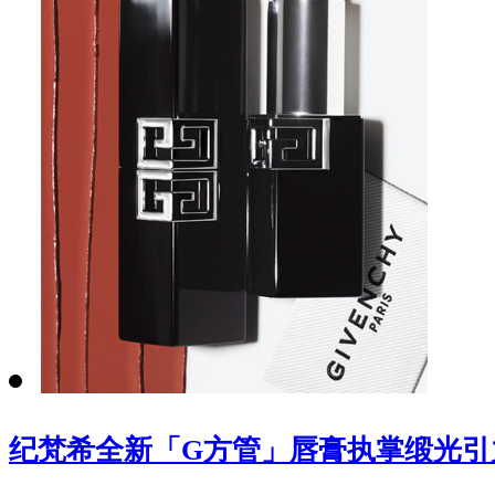
纪梵希全新「G方管」唇膏执掌缎光引