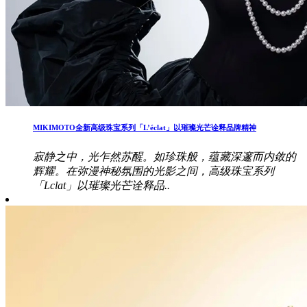
MIKIMOTO全新高级珠宝系列「L’éclat」以璀璨光芒诠释品牌精神
寂静之中，光乍然苏醒。如珍珠般，蕴藏深邃而内敛的
辉耀。在弥漫神秘氛围的光影之间，高级珠宝系列
「Lclat」以璀璨光芒诠释品..