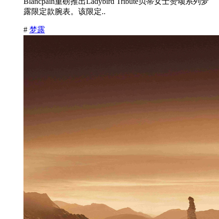
Blancpain重磅推出Ladybird Tribute贝蒂女士赞颂系列梦
露限定款腕表。该限定..
#
梦露