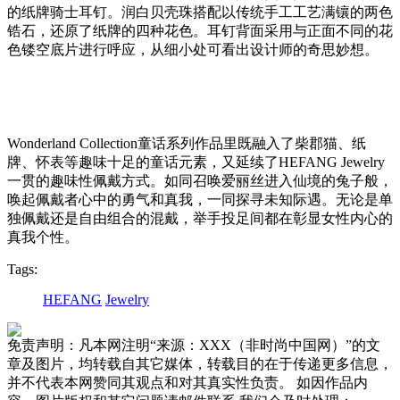
的纸牌骑士耳钉。润白贝壳珠搭配以传统手工工艺满镶的两色
锆石，还原了纸牌的四种花色。耳钉背面采用与正面不同的花
色镂空底片进行呼应，从细小处可看出设计师的奇思妙想。
Wo
nderland Collection童话系列作品里既融入了柴郡猫、纸
牌、怀表等趣味十足的童话元素，又延续了HEFANG Jewelry
一贯的趣味性佩戴方式。如同召唤爱丽丝进入仙境的兔子般，
唤起佩戴者心中的勇气和真我，一同探寻未知际遇。无论是单
独佩戴还是自由组合的混戴，举手投足间都在彰显女性内心的
真我个性。
Tags:
HEFANG
Jewelry
免责声明：凡本网注明“来源：XXX（非时尚中国网）”的文
章及图片，均转载自其它媒体，转载目的在于传递更多信息，
并不代表本网赞同其观点和对其真实性负责。 如因作品内