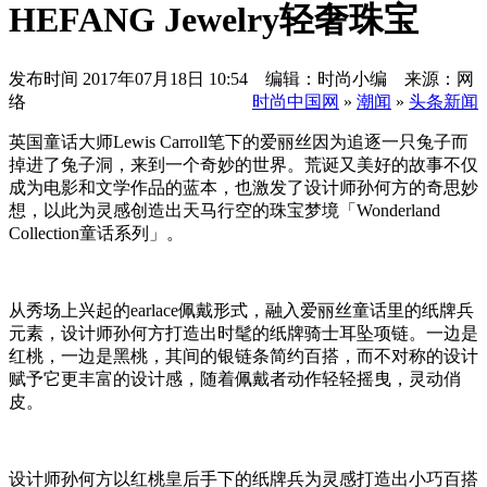
HEFANG Jewelry轻奢珠宝
发布时间
2017年07月18日 10:54 编辑：时尚小编 来源：网
络
时尚中国网
»
潮闻
»
头条新闻
英国童话大师Lewis Carroll笔下的爱丽丝因为追逐一只兔子而
掉进了兔子洞，来到一个奇妙的世界。荒诞又美好的故事不仅
成为电影和文学作品的蓝本，也激发了设计师孙何方的奇思妙
想，以此为灵感创造出天马行空的珠宝梦境「Wo
nderland
Collection童话系列」。
从秀场上兴起的earlace佩戴形式，融入爱丽丝童话里的纸牌兵
元素，设计师孙何方打造出时髦的纸牌骑士耳坠项链。一边是
红桃，一边是黑桃，其间的银链条简约百搭，而不对称的设计
赋予它更丰富的设计感，随着佩戴者动作轻轻摇曳，灵动俏
皮。
设计师孙何方以红桃皇后手下的纸牌兵为灵感打造出小巧百搭