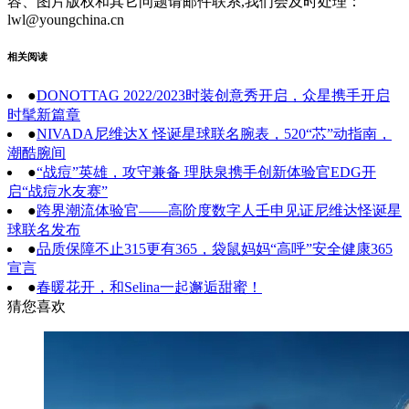
容、图片版权和其它问题请邮件联系,我们会及时处理：
lwl@youngchina.cn
相关阅读
●
DONOTTAG 2022/2023时装创意秀开启，众星携手开启
时髦新篇章
●
NIVADA尼维达X 怪诞星球联名腕表，520“芯”动指南，
潮酷腕间
●
“战痘”英雄，攻守兼备 理肤泉携手创新体验官EDG开
启“战痘水友赛”
●
跨界潮流体验官——高阶度数字人壬申见证尼维达怪诞星
球联名发布
●
品质保障不止315更有365，袋鼠妈妈“高呼”安全健康365
宣言
●
春暖花开，和Selina一起邂逅甜蜜！
猜您喜欢