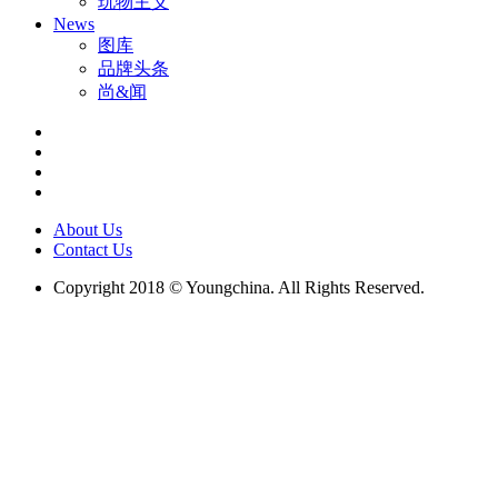
玩物主义
News
图库
品牌头条
尚&闻
About Us
Contact Us
Copyright 2018 © Youngchina. All Rights Reserved.