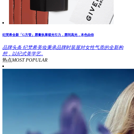
纪梵希全新「G方管」唇膏执掌缎光引力，唇间高光，本色由你
品牌头条
纪梵希美妆秉承品牌时装屋对女性气质的全新构
想，以纪式美学艺..
热点
MOST POPULAR