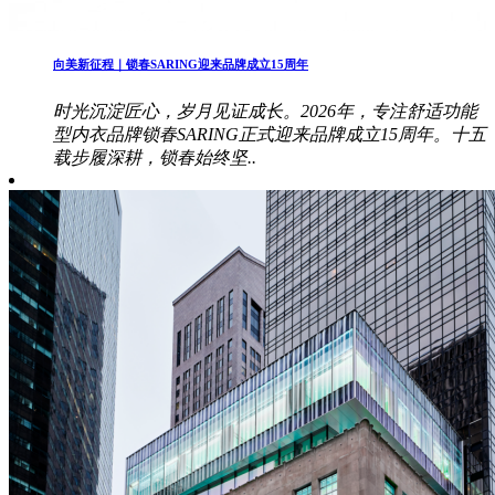
向美新征程｜锁春SARING迎来品牌成立15周年
时光沉淀匠心，岁月见证成长。2026年，专注舒适功能
型内衣品牌锁春SARING正式迎来品牌成立15周年。十五
载步履深耕，锁春始终坚..