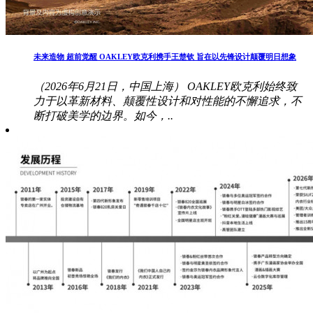
未来造物 超前觉醒 OAKLEY欧克利携手王楚钦 旨在以先锋设计颠覆明日想象
（2026年6月21日，中国上海） OAKLEY欧克利始终致
力于以革新材料、颠覆性设计和对性能的不懈追求，不
断打破美学的边界。如今，..