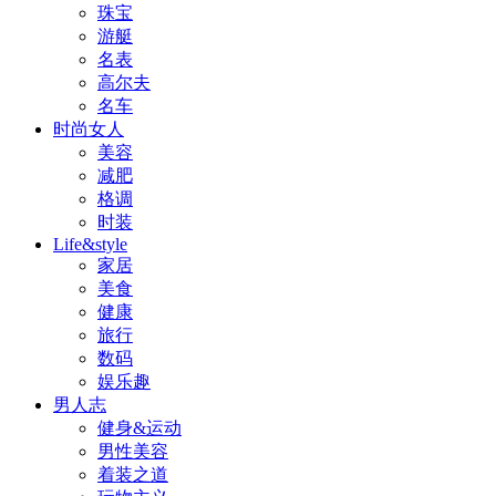
珠宝
游艇
名表
高尔夫
名车
时尚女人
美容
减肥
格调
时装
Life&style
家居
美食
健康
旅行
数码
娱乐趣
男人志
健身&运动
男性美容
着装之道