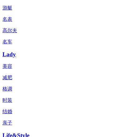
游艇
名表
高尔夫
名车
Lady
美容
减肥
格调
时装
结婚
亲子
Life&Style