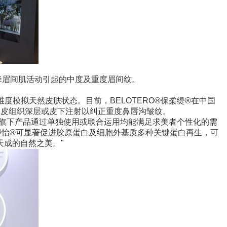
或降眉间肌活动引起的中度及重度眉间纹。
与行为三大维度模拟天然皮肤状态。目前，BELOTERO®保柔缇®在中国
部真皮组织深层或皮下注射以纠正重度鼻唇沟皱纹。
学旗下产品通过单独使用或联合运用均能满足求美者个性化的需
芮得怡®可显著促进胶原蛋白及细胞外基质多种关键蛋白再生，可
天成的自然之美。"