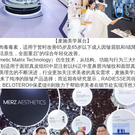
【麦施美学展台】
肉毒毒素，适用于暂时改善65岁及65岁以下成人因皱眉肌和/
肌活原生，全面重启"的综合年轻化改善。
mimetic Matrix Technology）仿生技术，从结构、功能
E，分别适用于面部真皮组织中层注射以纠正中度鼻唇沟皱纹和面
医美理念的不断演进，行业更加关注求美者的真实需求，麦施美
来了纯净的除皱产品选择；而近期有研究显示，RADIESSE
ELOTERO®保柔缇®则致力于帮助求美者在细节处实现浑然