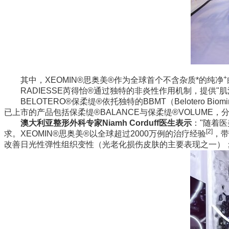
+
其中，XEOMIN®思奥美®作为全球首个不含杂质*的纯净
RADIESSE芮得怡®通过独特的非炎性作用机制，提供"
BELOTERO®保柔缇®依托独特的BBMT（Belotero Bio
已上市的产品包括保柔缇®BALANCE与保柔缇®VOLUM
澳大利亚整形外科专家
Niamh Corduff
医生表示
："随着
[2]
求。XEOMIN®思奥美®以全球超过2000万例的治疗经验
，带
改善日光性弹性组织变性（光老化损伤皮肤的主要表现之一）；B