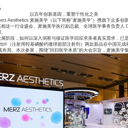
络
以百年创新基因，重塑个性化之美
Merz Aesthetics 麦施美学（以下简称"麦施美学"）携
这一行业盛会。麦施美学执行副总裁、全球医学事务负责人 Owen 
席。
阶段，如何以深入洞察与循证医学回应求美者真实需求，已是行
E芮得怡®（注射用羟基磷酸钙微球面部注射剂）两款新品在中国完成
线布局。本次参展，围绕"回归医学本质"的大会宗旨，麦施美学