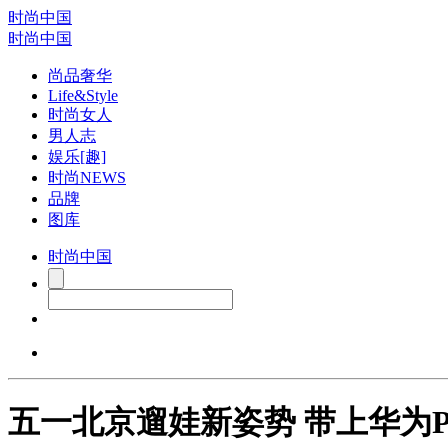
时尚中国
时尚中国
尚品奢华
Life&Style
时尚女人
男人志
娱乐[趣]
时尚NEWS
品牌
图库
时尚中国
五一北京遛娃新姿势 带上华为P