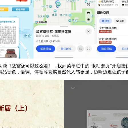
阅读《故宫还可以这么看》，找到菜单栏中的“眼动翻页”开启按
精品音色，语调、停顿等真实自然代入感更强，边听边逛让孩子自