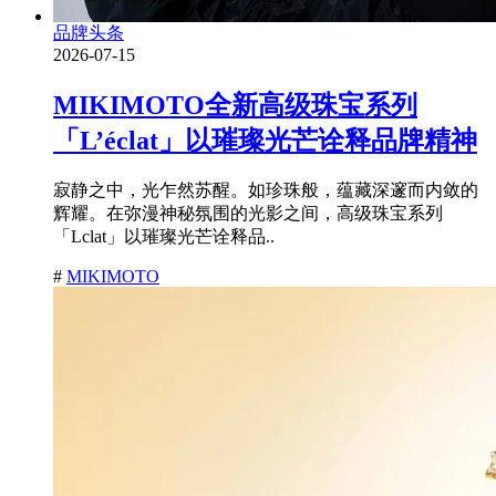
品牌头条
2026-07-15
MIKIMOTO全新高级珠宝系列
「L’éclat」以璀璨光芒诠释品牌精神
寂静之中，光乍然苏醒。如珍珠般，蕴藏深邃而内敛的
辉耀。在弥漫神秘氛围的光影之间，高级珠宝系列
「Lclat」以璀璨光芒诠释品..
#
MIKIMOTO