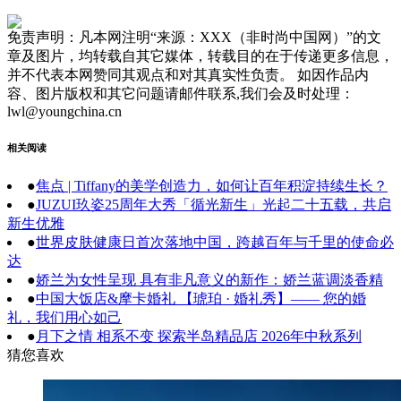
免责声明：凡本网注明“来源：XXX（非时尚中国网）”的文
章及图片，均转载自其它媒体，转载目的在于传递更多信息，
并不代表本网赞同其观点和对其真实性负责。 如因作品内
容、图片版权和其它问题请邮件联系,我们会及时处理：
lwl@youngchina.cn
相关阅读
●
焦点 | Tiffany的美学创造力，如何让百年积淀持续生长？
●
JUZUI玖姿25周年大秀「循光新生」光起二十五载，共启
新生优雅
●
世界皮肤健康日首次落地中国，跨越百年与千里的使命必
达
●
娇兰为女性呈现 具有非凡意义的新作：娇兰蓝调淡香精
●
中国大饭店&摩卡婚礼 【琥珀 · 婚礼秀】—— 您的婚
礼，我们用心如己
●
月下之情 相系不变 探索半岛精品店 2026年中秋系列
猜您喜欢