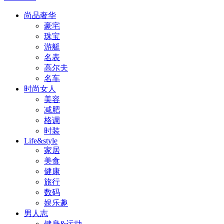
尚品奢华
豪宅
珠宝
游艇
名表
高尔夫
名车
时尚女人
美容
减肥
格调
时装
Life&style
家居
美食
健康
旅行
数码
娱乐趣
男人志
健身&运动