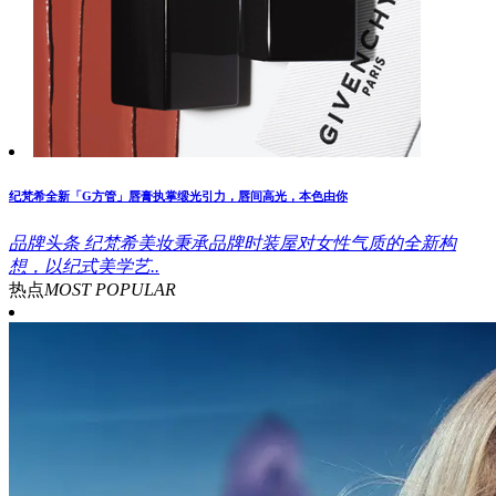
纪梵希全新「G方管」唇膏执掌缎光引力，唇间高光，本色由你
品牌头条
纪梵希美妆秉承品牌时装屋对女性气质的全新构
想，以纪式美学艺..
热点
MOST POPULAR