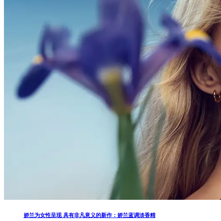
娇兰为女性呈现 具有非凡意义的新作：娇兰蓝调淡香精