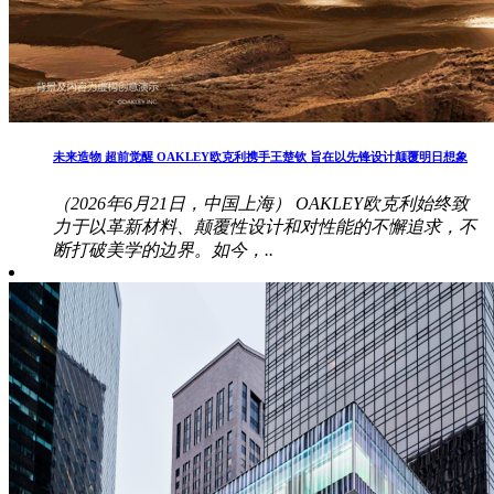
未来造物 超前觉醒 OAKLEY欧克利携手王楚钦 旨在以先锋设计颠覆明日想象
（2026年6月21日，中国上海） OAKLEY欧克利始终致
力于以革新材料、颠覆性设计和对性能的不懈追求，不
断打破美学的边界。如今，..