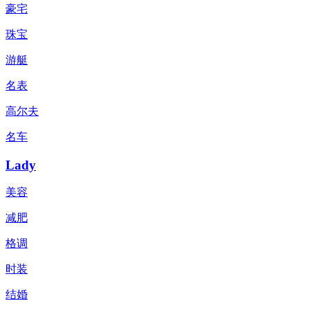
豪宅
珠宝
游艇
名表
高尔夫
名车
Lady
美容
减肥
格调
时装
结婚