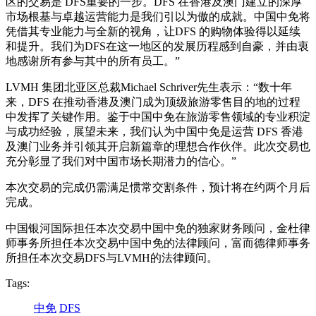
区的交易是 DFS重要的一步。DFS 在香港及澳门建立的深厚
市场根基与卓越运营能力是我们引以为傲的成就。中国中免将
凭借其专业能力与全新的视角，让DFS 的购物体验得以延续
和提升。我们为DFS在这一地区的发展历程感到自豪，并由衷
地感谢所有参与其中的所有员工。”
LVMH 集团北亚区总裁Michael Schriver先生表示：“数十年
来，DFS 在推动香港及澳门成为顶级旅游零售目的地的过程
中发挥了关键作用。鉴于中国中免在旅游零售领域的专业积淀
与成功经验，展望未来，我们认为中国中免是运营 DFS 香港
及澳门业务并引领其开启新篇章的理想合作伙伴。此次交易也
充分彰显了我们对中国市场长期潜力的信心。”
本次交易的完成仍需满足惯常交割条件，预计将在约两个月后
完成。
中国银河国际担任本次交易中国中免的独家财务顾问，金杜律
师事务所担任本次交易中国中免的法律顾问，富而德律师事务
所担任本次交易DFS与LVMH的法律顾问。
Tags:
中免
DFS