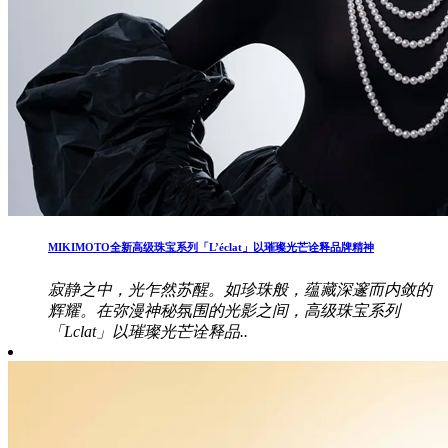
MIKIMOTO全新高级珠宝系列「L’éclat」以璀璨光芒诠释品牌精神
寂静之中，光乍然苏醒。如珍珠般，蕴藏深邃而内敛的
辉耀。在弥漫神秘氛围的光影之间，高级珠宝系列
「Lclat」以璀璨光芒诠释品..