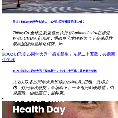
焦点 | Tiffany的美学创造力，如何让百年积淀持续生长？
TiffanyCo.全球总裁兼首席执行官Anthony Ledru在接受
WWD CHINA专访时，明确将艺术性称为当下奢侈品牌
最高层级的差异化优势。by..
JUZUI玖姿25周年大秀「循光新生」光起二十五载，共启新生优雅
JUZUI玖姿25周年大秀现场2026年8月5日晚，秀场之
内，灯光渐次收拢，全场暗下。一束追光刺破静谧，由
聚而散、由散而归，最终聚..