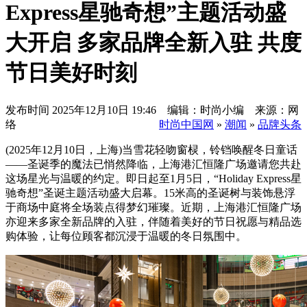
Express星驰奇想”主题活动盛
大开启 多家品牌全新入驻 共度
节日美好时刻
发布时间
2025年12月10日 19:46 编辑：时尚小编 来源：网
络
时尚中国网
»
潮闻
»
品牌头条
(2025年12月10日，上海)当雪花轻吻窗棂，铃铛唤醒冬日童话
——圣诞季的魔法已悄然降临，上海港汇恒隆广场邀请您共赴
这场星光与温暖的约定。即日起至1月5日，“Holiday Express星
驰奇想”圣诞主题活动盛大启幕。15米高的圣诞树与装饰悬浮
于商场中庭将全场装点得梦幻璀璨。近期，上海港汇恒隆广场
亦迎来多家全新品牌的入驻，伴随着美好的节日祝愿与精品选
购体验，让每位顾客都沉浸于温暖的冬日氛围中。