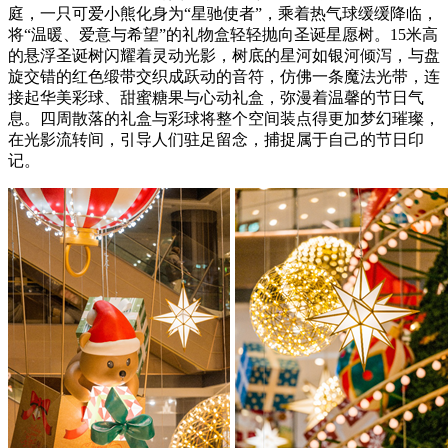
庭，一只可爱小熊化身为“星驰使者”，乘着热气球缓缓降临，
将“温暖、爱意与希望”的礼物盒轻轻抛向圣诞星愿树。15米高
的悬浮圣诞树闪耀着灵动光影，树底的星河如银河倾泻，与盘
旋交错的红色缎带交织成跃动的音符，仿佛一条魔法光带，连
接起华美彩球、甜蜜糖果与心动礼盒，弥漫着温馨的节日气
息。四周散落的礼盒与彩球将整个空间装点得更加梦幻璀璨，
在光影流转间，引导人们驻足留念，捕捉属于自己的节日印
记。