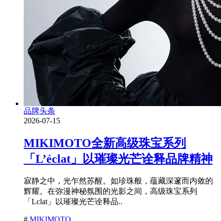
品牌头条
2026-07-15
MIKIMOTO全新高级珠宝系列
「L’éclat」以璀璨光芒诠释品牌精神
寂静之中，光乍然苏醒。如珍珠般，蕴藏深邃而内敛的
辉耀。在弥漫神秘氛围的光影之间，高级珠宝系列
「Lclat」以璀璨光芒诠释品..
#
MIKIMOTO