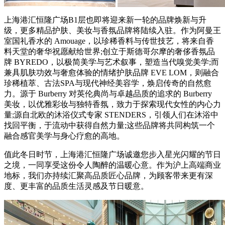
上海港汇恒隆广场B1层也即将迎来新一轮的品牌焕新与升
级，更多精品护肤、美妆与香氛品牌将陆续入驻。作为阿曼王
室国礼香水的 Amouage，以珍稀香料与传世技艺，将来自香
料天堂的奢华祝愿献给世界;创立于斯德哥尔摩的奢侈香氛品
牌 BYREDO，以极简美学与艺术叙事，塑造当代嗅觉美学;而
兼具肌肤功效与奢愈体验的情绪护肤品牌 EVE LOM，则融合
珍稀植萃、古法SPA与现代神经美容学，焕启传奇的自然愈
力。源于 Burberry 对英伦典尚与卓越品质的追求的 Burberry
美妆，以优雅彩妆与独特香氛，致力于探索现代女性的内心力
量;源自北欧的沐浴仪式专家 STENDERS，引领人们在沐浴中
找回平衡，于流动中获得自然力量;这些品牌将共同构筑一个
融合感官美学与身心疗愈的高地。
值此冬日时节，上海港汇恒隆广场诚邀您步入星光闪耀的节日
之境，一同享受这份令人陶醉的温暖心意。作为沪上高端商业
地标，我们亦持续汇聚高品质匠心品牌，为顾客带来更有深
度、更丰富的品质生活灵感及节日暖意。