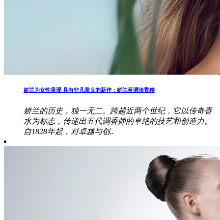
娇兰为女性呈现 具有非凡意义的新作：娇兰蓝调淡香精
娇兰的历史，独一无二。跨越近两个世纪，它以传奇香
水为标志，传递出五代调香师的卓绝的技艺和创造力。
自1828年起，对卓越与创..