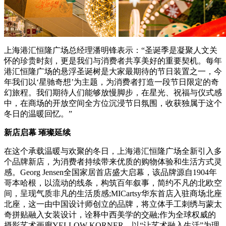
上海港汇恒隆广场总经理潘明锋表示：“圣诞季是凝聚人文关
怀的珍贵时刻，更是我们与消费者共享美好的重要契机。每年
港汇恒隆广场的悬浮圣诞树是大家最期待的节日装置之一，今
年我们以‘星驰奇想’为主题，为消费者打造一段节日限定的奇
幻旅程。我们期待人们能够放慢脚步，在星光、祝福与仪式感
中，在商场的开放空间全方位沉浸节日氛围，收获独属于这个
冬日的温暖回忆。”
新店启幕 璀璨延续
在这个承载温暖与欢聚的冬日，上海港汇恒隆广场全新引入多
个品牌新店，为消费者持续带来优质的购物体验和生活方式灵
感。Georg Jensen全国家居首店盛大启幕，该品牌源自1904年
哥本哈根，以流动的线条，构筑百年叙事，简约不凡的北欧空
间，呈现气质非凡的生活质感;MICartsy华东首店入驻商场北座
北座，这一由中国设计师创立的品牌，将立体手工刺绣与蒙太
奇拼贴融入女装设计，诠释中西美学的交融;作为全球权威的
摄影艺术画廊YELLOW KORNER，以“让艺术融入生活”为理