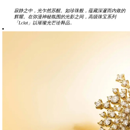
寂静之中，光乍然苏醒。如珍珠般，蕴藏深邃而内敛的
辉耀。在弥漫神秘氛围的光影之间，高级珠宝系列
「Lclat」以璀璨光芒诠释品..