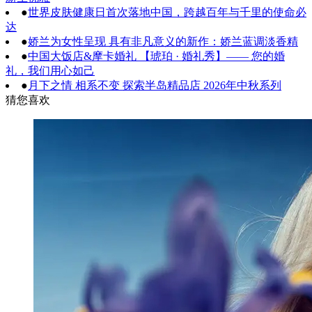
●
世界皮肤健康日首次落地中国，跨越百年与千里的使命必
达
●
娇兰为女性呈现 具有非凡意义的新作：娇兰蓝调淡香精
●
中国大饭店&摩卡婚礼 【琥珀 · 婚礼秀】—— 您的婚
礼，我们用心如己
●
月下之情 相系不变 探索半岛精品店 2026年中秋系列
猜您喜欢