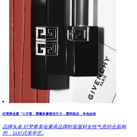
纪梵希全新「G方管」唇膏执掌缎光引力，唇间高光，本色由你
品牌头条
纪梵希美妆秉承品牌时装屋对女性气质的全新构
想，以纪式美学艺..