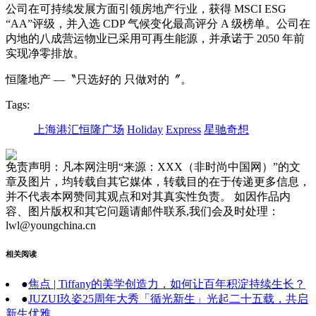
公司在可持续发展方面引领房地产行业，获得 MSCI ESG
“AA”评级，并入选 CDP 气候变化最高评分 A 级榜单。公司在
内地的八成营运物业已采用可再生能源，并承诺于 2050 年前
实现净零排放。
恒隆地产 —〝只选好的 只做对的〞。
Tags:
上海港汇恒隆广场
Holiday
Express
星驰奇想
免责声明：凡本网注明“来源：XXX（非时尚中国网）”的文
章及图片，均转载自其它媒体，转载目的在于传递更多信息，
并不代表本网赞同其观点和对其真实性负责。 如因作品内
容、图片版权和其它问题请邮件联系,我们会及时处理：
lwl@youngchina.cn
相关阅读
●
焦点 | Tiffany的美学创造力，如何让百年积淀持续生长？
●
JUZUI玖姿25周年大秀「循光新生」光起二十五载，共启
新生优雅