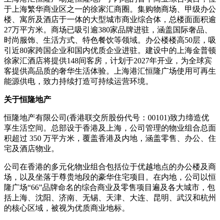
于上海繁华商业区之一的徐家汇商圈。集购物商场、甲级办公
楼、寓所及酒店于一体的大型城市商业综合体，总楼面面积逾
27万平方米。商场已吸引逾380家品牌进驻，涵盖国际奢品、
时尚服饰、生活方式、特色餐饮等领域。办公楼楼高50层，吸
引近80家跨国企业和国内优质企业进驻。建设中的上海金普顿
徐家汇酒店将提供148间客房，计划于2027年开业，为全球宾
客提供高品质的奢华生活体验。上海港汇恒隆广场使用可再生
能源供电，致力持续打造可持续运营环境。
关于恒隆地产
恒隆地产有限公司(香港联交所股份代号：00101)致力缔造优
享生活空间。总部设于香港及上海，公司管理的物业组合总面
积超过 350 万平方米，覆盖香港及内地，涵盖零售、办公、住
宅及酒店物业。
公司在香港的多元化物业组合包括位于优越地点的办公楼及商
场，以及坐落于尊贵地段的豪华住宅项目。在内地，公司以恒
隆广场“66”品牌命名的综合商业及零售项目遍及各大城市，包
括上海、沈阳、济南、无锡、天津、大连、昆明、武汉和杭州
的核心区域，被视为优质商业地标。