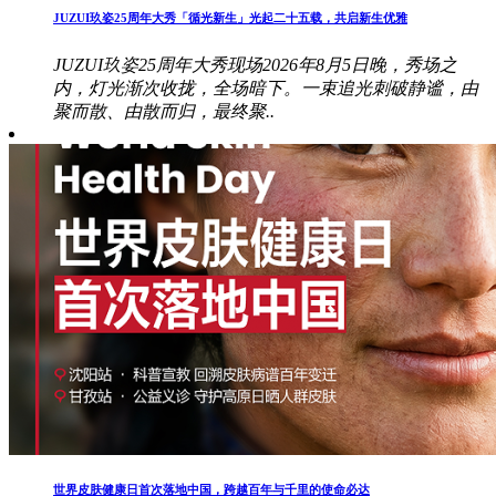
JUZUI玖姿25周年大秀「循光新生」光起二十五载，共启新生优雅
JUZUI玖姿25周年大秀现场2026年8月5日晚，秀场之
内，灯光渐次收拢，全场暗下。一束追光刺破静谧，由
聚而散、由散而归，最终聚..
世界皮肤健康日首次落地中国，跨越百年与千里的使命必达