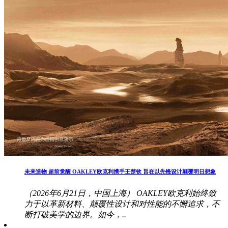
未来造物 超前觉醒 OAKLEY欧克利携手王楚钦 旨在以先锋设计颠覆明日想象
（2026年6月21日，中国上海） OAKLEY欧克利始终致
力于以革新材料、颠覆性设计和对性能的不懈追求，不
断打破美学的边界。如今，..