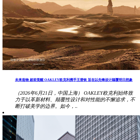
未来造物 超前觉醒 OAKLEY欧克利携手王楚钦 旨在以先锋设计颠覆明日想象
（2026年6月21日，中国上海） OAKLEY欧克利始终致
力于以革新材料、颠覆性设计和对性能的不懈追求，不
断打破美学的边界。如今，..