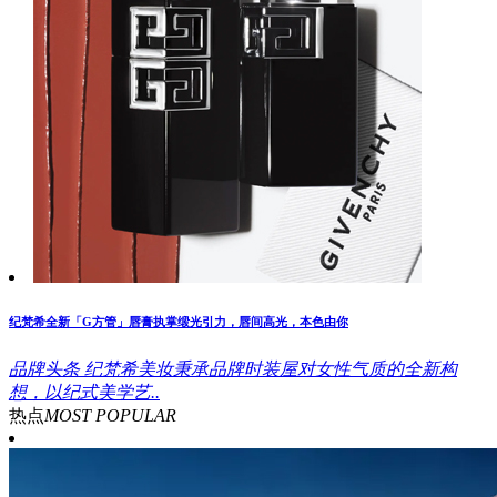
纪梵希全新「G方管」唇膏执掌缎光引力，唇间高光，本色由你
品牌头条
纪梵希美妆秉承品牌时装屋对女性气质的全新构
想，以纪式美学艺..
热点
MOST POPULAR