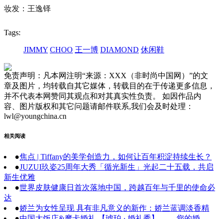
妆发：王逸铎
Tags:
JIMMY
CHOO
王一博
DIAMOND
休闲鞋
免责声明：凡本网注明“来源：XXX（非时尚中国网）”的文
章及图片，均转载自其它媒体，转载目的在于传递更多信息，
并不代表本网赞同其观点和对其真实性负责。 如因作品内
容、图片版权和其它问题请邮件联系,我们会及时处理：
lwl@youngchina.cn
相关阅读
●
焦点 | Tiffany的美学创造力，如何让百年积淀持续生长？
●
JUZUI玖姿25周年大秀「循光新生」光起二十五载，共启
新生优雅
●
世界皮肤健康日首次落地中国，跨越百年与千里的使命必
达
●
娇兰为女性呈现 具有非凡意义的新作：娇兰蓝调淡香精
●
中国大饭店&摩卡婚礼 【琥珀 · 婚礼秀】—— 您的婚