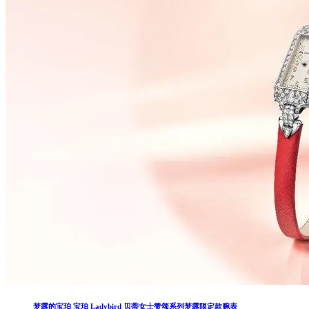
梦露的宝珀 宝珀 Ladybird 贝蒂女士赞颂系列梦露限定款腕表