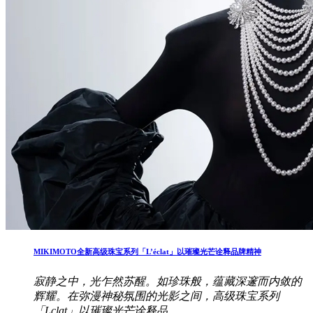
MIKIMOTO全新高级珠宝系列「L’éclat」以璀璨光芒诠释品牌精神
寂静之中，光乍然苏醒。如珍珠般，蕴藏深邃而内敛的
辉耀。在弥漫神秘氛围的光影之间，高级珠宝系列
「Lclat」以璀璨光芒诠释品..