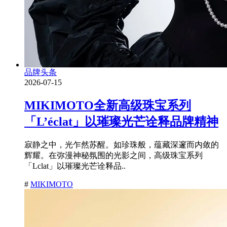
品牌头条
2026-07-15
MIKIMOTO全新高级珠宝系列
「L’éclat」以璀璨光芒诠释品牌精神
寂静之中，光乍然苏醒。如珍珠般，蕴藏深邃而内敛的
辉耀。在弥漫神秘氛围的光影之间，高级珠宝系列
「Lclat」以璀璨光芒诠释品..
#
MIKIMOTO