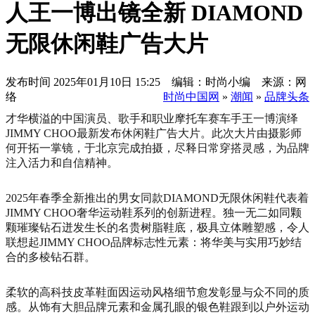
人王一博出镜全新 DIAMOND
无限休闲鞋广告大片
发布时间
2025年01月10日 15:25 编辑：时尚小编 来源：网
络
时尚中国网
»
潮闻
»
品牌头条
才华横溢的中国演员、歌手和职业摩托车赛车手王一博演绎
JIMMY CHOO最新发布休闲鞋广告大片。此次大片由摄影师
何开拓一掌镜，于北京完成拍摄，尽释日常穿搭灵感，为品牌
注入活力和自信精神。
2025年春季全新推出的男女同款DIAMOND无限休闲鞋代表着
JIMMY CHOO奢华运动鞋系列的创新进程。独一无二如同颗
颗璀璨钻石迸发生长的名贵树脂鞋底，极具立体雕塑感，令人
联想起JIMMY CHOO品牌标志性元素：将华美与实用巧妙结
合的多棱钻石群。
柔软的高科技皮革鞋面因运动风格细节愈发彰显与众不同的质
感。从饰有大胆品牌元素和金属孔眼的银色鞋跟到以户外运动