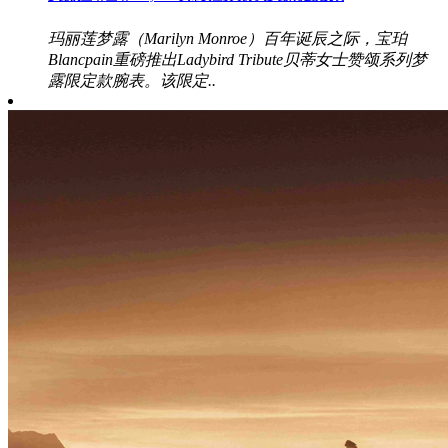
玛丽莲梦露（Marilyn Monroe）百年诞辰之际，宝珀
Blancpain重磅推出Ladybird Tribute贝蒂女士赞颂系列梦
露限定款腕表。该限定..