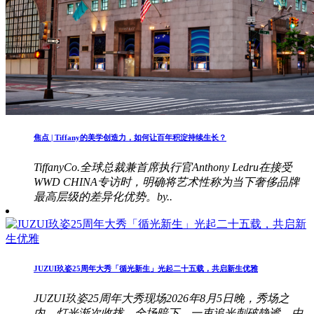
焦点 | Tiffany的美学创造力，如何让百年积淀持续生长？
TiffanyCo.全球总裁兼首席执行官Anthony Ledru在接受
WWD CHINA专访时，明确将艺术性称为当下奢侈品牌
最高层级的差异化优势。by..
JUZUI玖姿25周年大秀「循光新生」光起二十五载，共启新生优雅
JUZUI玖姿25周年大秀现场2026年8月5日晚，秀场之
内，灯光渐次收拢，全场暗下。一束追光刺破静谧，由