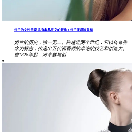
娇兰为女性呈现 具有非凡意义的新作：娇兰蓝调淡香精
娇兰的历史，独一无二。跨越近两个世纪，它以传奇香
水为标志，传递出五代调香师的卓绝的技艺和创造力。
自1828年起，对卓越与创..