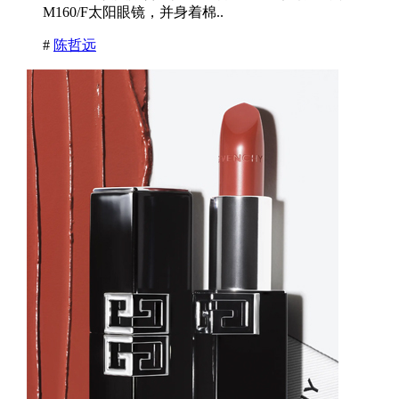
M160/F太阳眼镜，并身着棉..
#
陈哲远