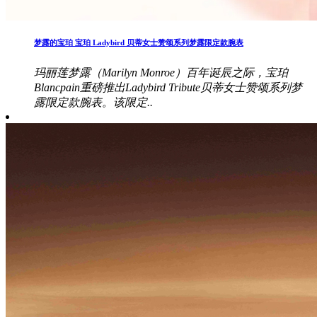
梦露的宝珀 宝珀 Ladybird 贝蒂女士赞颂系列梦露限定款腕表
玛丽莲梦露（Marilyn Monroe）百年诞辰之际，宝珀
Blancpain重磅推出Ladybird Tribute贝蒂女士赞颂系列梦
露限定款腕表。该限定..