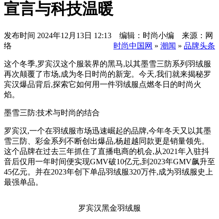
宣言与科技温暖
发布时间
2024年12月13日 12:13 编辑：时尚小编 来源：网
络
时尚中国网
»
潮闻
»
品牌头条
这个冬季,罗宾汉这个服装界的黑马,以其墨雪三防系列羽绒服
再次颠覆了市场,成为冬日时尚的新宠。今天,我们就来揭秘罗
宾汉爆品背后,探索它如何用一件羽绒服点燃冬日的时尚火
焰。
墨雪三防:技术与时尚的结合
罗宾汉,一个在羽绒服市场迅速崛起的品牌,今年冬天又以其墨
雪三防、彩金系列不断创出爆品,杨超越同款更是销量领先。
这个品牌在过去三年抓住了直播电商的机会,从2021年入驻抖
音后仅用一年时间便实现GMV破10亿元,到2023年GMV飙升至
45亿元。并在2023年创下单品羽绒服320万件,成为羽绒服史上
最强单品。
罗宾汉黑金羽绒服