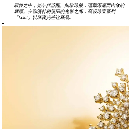
寂静之中，光乍然苏醒。如珍珠般，蕴藏深邃而内敛的
辉耀。在弥漫神秘氛围的光影之间，高级珠宝系列
「Lclat」以璀璨光芒诠释品..