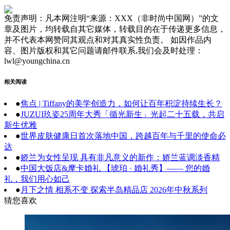
免责声明：凡本网注明“来源：XXX（非时尚中国网）”的文
章及图片，均转载自其它媒体，转载目的在于传递更多信息，
并不代表本网赞同其观点和对其真实性负责。 如因作品内
容、图片版权和其它问题请邮件联系,我们会及时处理：
lwl@youngchina.cn
相关阅读
●
焦点 | Tiffany的美学创造力，如何让百年积淀持续生长？
●
JUZUI玖姿25周年大秀「循光新生」光起二十五载，共启
新生优雅
●
世界皮肤健康日首次落地中国，跨越百年与千里的使命必
达
●
娇兰为女性呈现 具有非凡意义的新作：娇兰蓝调淡香精
●
中国大饭店&摩卡婚礼 【琥珀 · 婚礼秀】—— 您的婚
礼，我们用心如己
●
月下之情 相系不变 探索半岛精品店 2026年中秋系列
猜您喜欢