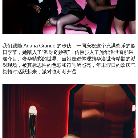
我们跟随 Ariana Grande 的步伐，一同庆祝这个充满欢乐的假
日季节，她踏入了“派对奇妙夜”，仿佛步入了施华洛世奇那璀
璨夺目、奢华精彩的世界。当她走进体现施华洛世奇精髓的派
对现场，被其标志性的色彩和符号所照亮，年末假日的欢庆气
氛顿时活跃起来，派对也渐渐升温。