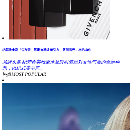
纪梵希全新「G方管」唇膏执掌缎光引力，唇间高光，本色由你
品牌头条
纪梵希美妆秉承品牌时装屋对女性气质的全新构
想，以纪式美学艺..
热点
MOST POPULAR