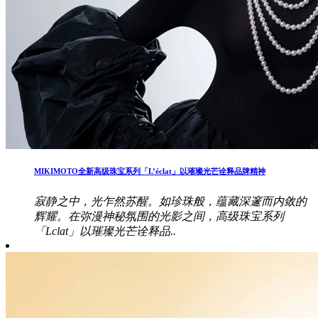
MIKIMOTO全新高级珠宝系列「L’éclat」以璀璨光芒诠释品牌精神
寂静之中，光乍然苏醒。如珍珠般，蕴藏深邃而内敛的
辉耀。在弥漫神秘氛围的光影之间，高级珠宝系列
「Lclat」以璀璨光芒诠释品..