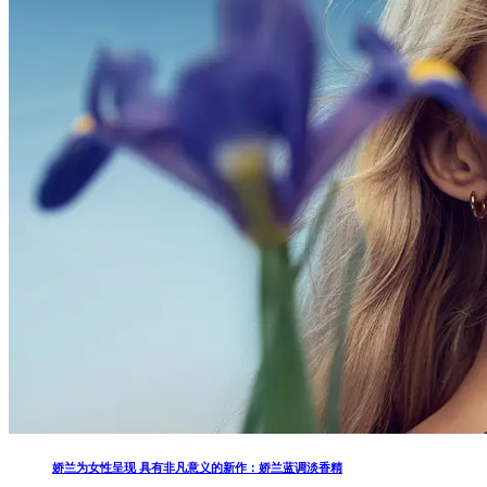
娇兰为女性呈现 具有非凡意义的新作：娇兰蓝调淡香精