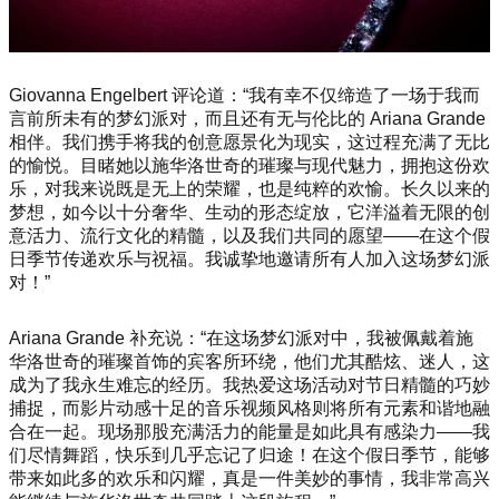
Giovanna Engelbert 评论道：“我有幸不仅缔造了一场于我而
言前所未有的梦幻派对，而且还有无与伦比的 Ariana Grande
相伴。我们携手将我的创意愿景化为现实，这过程充满了无比
的愉悦。目睹她以施华洛世奇的璀璨与现代魅力，拥抱这份欢
乐，对我来说既是无上的荣耀，也是纯粹的欢愉。长久以来的
梦想，如今以十分奢华、生动的形态绽放，它洋溢着无限的创
意活力、流行文化的精髓，以及我们共同的愿望——在这个假
日季节传递欢乐与祝福。我诚挚地邀请所有人加入这场梦幻派
对！”
Ariana Grande 补充说：“在这场梦幻派对中，我被佩戴着施
华洛世奇的璀璨首饰的宾客所环绕，他们尤其酷炫、迷人，这
成为了我永生难忘的经历。我热爱这场活动对节日精髓的巧妙
捕捉，而影片动感十足的音乐视频风格则将所有元素和谐地融
合在一起。现场那股充满活力的能量是如此具有感染力——我
们尽情舞蹈，快乐到几乎忘记了归途！在这个假日季节，能够
带来如此多的欢乐和闪耀，真是一件美妙的事情，我非常高兴