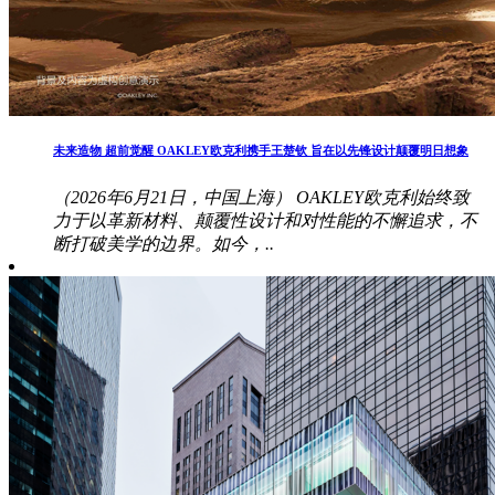
未来造物 超前觉醒 OAKLEY欧克利携手王楚钦 旨在以先锋设计颠覆明日想象
（2026年6月21日，中国上海） OAKLEY欧克利始终致
力于以革新材料、颠覆性设计和对性能的不懈追求，不
断打破美学的边界。如今，..