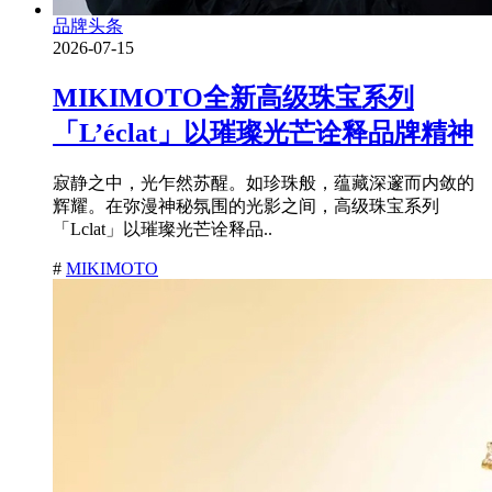
品牌头条
2026-07-15
MIKIMOTO全新高级珠宝系列
「L’éclat」以璀璨光芒诠释品牌精神
寂静之中，光乍然苏醒。如珍珠般，蕴藏深邃而内敛的
辉耀。在弥漫神秘氛围的光影之间，高级珠宝系列
「Lclat」以璀璨光芒诠释品..
#
MIKIMOTO