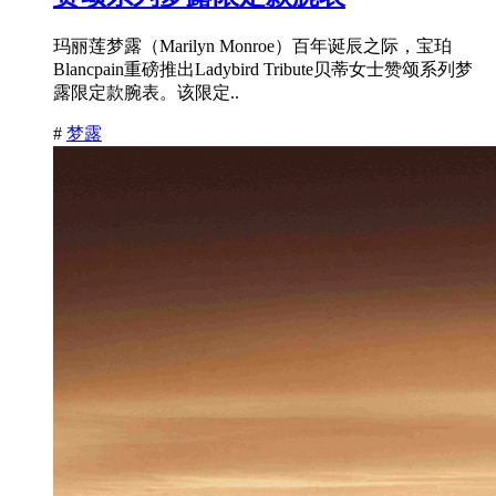
玛丽莲梦露（Marilyn Monroe）百年诞辰之际，宝珀
Blancpain重磅推出Ladybird Tribute贝蒂女士赞颂系列梦
露限定款腕表。该限定..
#
梦露