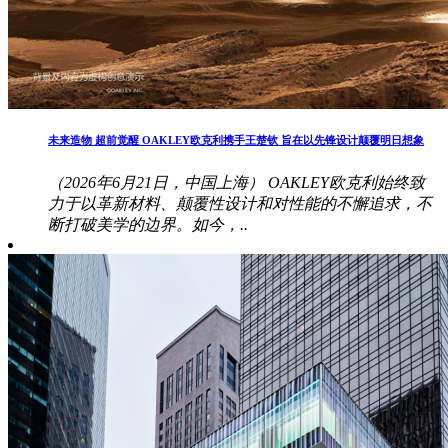
未来造物 超前觉醒 OAKLEY欧克利携手王楚钦 旨在以先锋设计颠覆明日想象
（2026年6月21日，中国上海） OAKLEY欧克利始终致
力于以革新材料、颠覆性设计和对性能的不懈追求，不
断打破美学的边界。如今，..