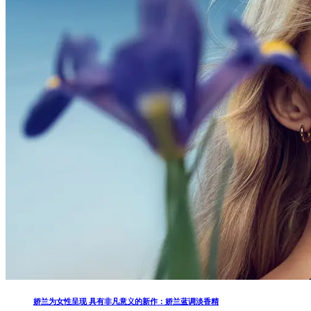
娇兰为女性呈现 具有非凡意义的新作：娇兰蓝调淡香精