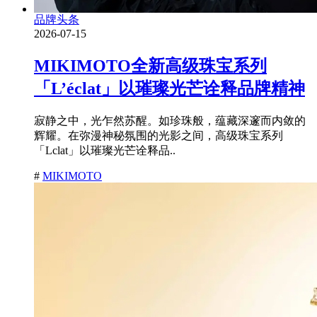
品牌头条
2026-07-15
MIKIMOTO全新高级珠宝系列
「L’éclat」以璀璨光芒诠释品牌精神
寂静之中，光乍然苏醒。如珍珠般，蕴藏深邃而内敛的
辉耀。在弥漫神秘氛围的光影之间，高级珠宝系列
「Lclat」以璀璨光芒诠释品..
#
MIKIMOTO