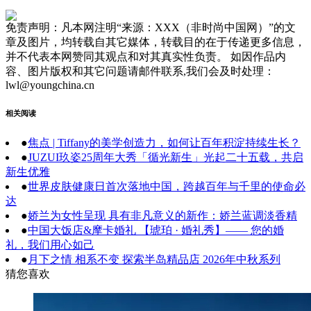
免责声明：凡本网注明“来源：XXX（非时尚中国网）”的文
章及图片，均转载自其它媒体，转载目的在于传递更多信息，
并不代表本网赞同其观点和对其真实性负责。 如因作品内
容、图片版权和其它问题请邮件联系,我们会及时处理：
lwl@youngchina.cn
相关阅读
●
焦点 | Tiffany的美学创造力，如何让百年积淀持续生长？
●
JUZUI玖姿25周年大秀「循光新生」光起二十五载，共启
新生优雅
●
世界皮肤健康日首次落地中国，跨越百年与千里的使命必
达
●
娇兰为女性呈现 具有非凡意义的新作：娇兰蓝调淡香精
●
中国大饭店&摩卡婚礼 【琥珀 · 婚礼秀】—— 您的婚
礼，我们用心如己
●
月下之情 相系不变 探索半岛精品店 2026年中秋系列
猜您喜欢