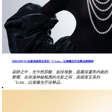
MIKIMOTO全新高级珠宝系列「L’éclat」以璀璨光芒诠释品牌精神
寂静之中，光乍然苏醒。如珍珠般，蕴藏深邃而内敛的
辉耀。在弥漫神秘氛围的光影之间，高级珠宝系列
「Lclat」以璀璨光芒诠释品..