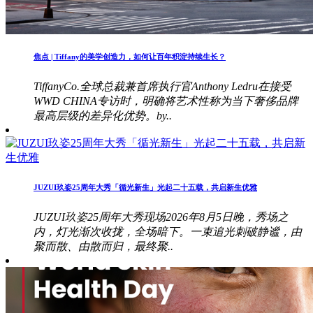
焦点 | Tiffany的美学创造力，如何让百年积淀持续生长？
TiffanyCo.全球总裁兼首席执行官Anthony Ledru在接受
WWD CHINA专访时，明确将艺术性称为当下奢侈品牌
最高层级的差异化优势。by..
JUZUI玖姿25周年大秀「循光新生」光起二十五载，共启新生优雅
JUZUI玖姿25周年大秀现场2026年8月5日晚，秀场之
内，灯光渐次收拢，全场暗下。一束追光刺破静谧，由
聚而散、由散而归，最终聚..