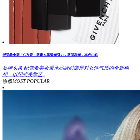
纪梵希全新「G方管」唇膏执掌缎光引力，唇间高光，本色由你
品牌头条
纪梵希美妆秉承品牌时装屋对女性气质的全新构
想，以纪式美学艺..
热点
MOST POPULAR