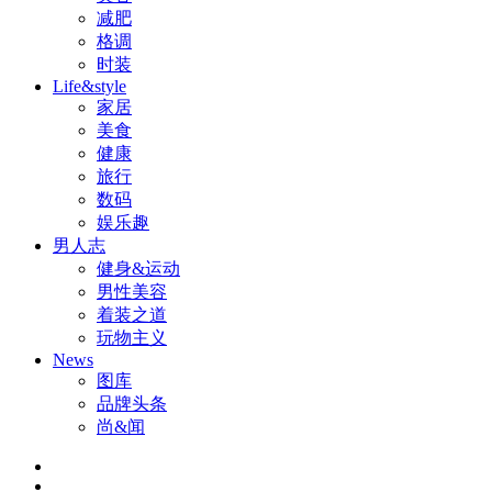
减肥
格调
时装
Life&style
家居
美食
健康
旅行
数码
娱乐趣
男人志
健身&运动
男性美容
着装之道
玩物主义
News
图库
品牌头条
尚&闻