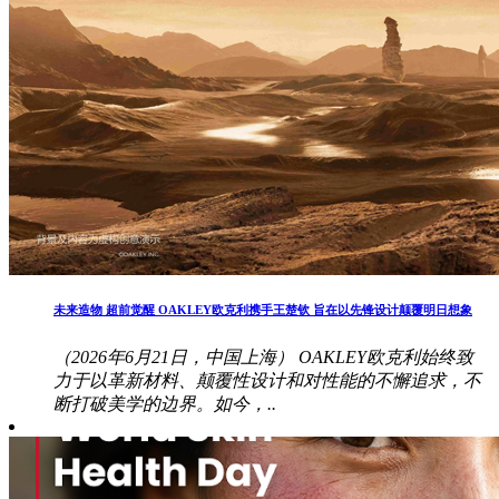
未来造物 超前觉醒 OAKLEY欧克利携手王楚钦 旨在以先锋设计颠覆明日想象
（2026年6月21日，中国上海） OAKLEY欧克利始终致
力于以革新材料、颠覆性设计和对性能的不懈追求，不
断打破美学的边界。如今，..