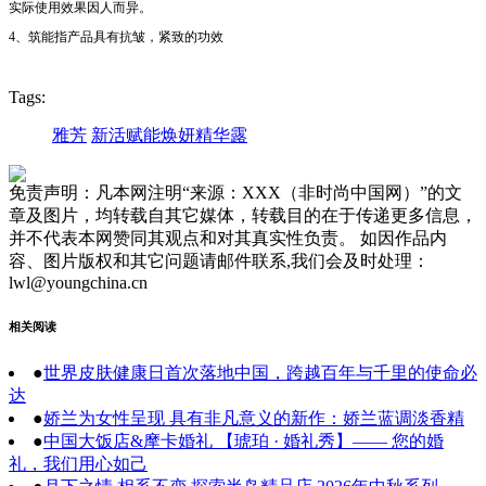
实际使用效果因人而异。
4、筑能指产品具有抗皱，紧致的功效
Tags:
雅芳
新活赋能焕妍精华露
免责声明：凡本网注明“来源：XXX（非时尚中国网）”的文
章及图片，均转载自其它媒体，转载目的在于传递更多信息，
并不代表本网赞同其观点和对其真实性负责。 如因作品内
容、图片版权和其它问题请邮件联系,我们会及时处理：
lwl@youngchina.cn
相关阅读
●
世界皮肤健康日首次落地中国，跨越百年与千里的使命必
达
●
娇兰为女性呈现 具有非凡意义的新作：娇兰蓝调淡香精
●
中国大饭店&摩卡婚礼 【琥珀 · 婚礼秀】—— 您的婚
礼，我们用心如己