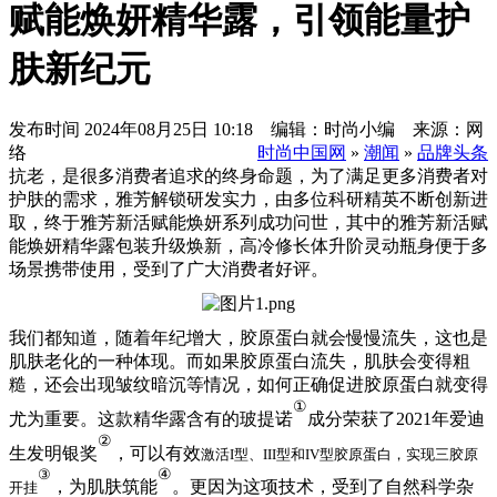
赋能焕妍精华露，引领能量护
肤新纪元
发布时间
2024年08月25日 10:18 编辑：时尚小编 来源：网
络
时尚中国网
»
潮闻
»
品牌头条
抗老，是很多消费者追求的终身命题，为了满足更多消费者对
护肤的需求，雅芳解锁研发实力，由多位科研精英不断创新进
取，终于雅芳新活赋能焕妍系列成功问世，其中的雅芳新活赋
能焕妍精华露
包装升级焕新
，
高冷修长体升阶灵动瓶身便于多
场景携带使用
，受到了广大消费者好评。
我们都知道，随着年纪增大，胶原蛋白就会慢慢流失，这也是
肌肤老化的一种体现。而如果胶原蛋白流失，肌肤会变得粗
糙，还会出现皱纹暗沉等情况，如何正确促进胶原蛋白就变得
①
尤为重要。这款精华露含有的玻提诺
成分荣获了
2021年爱迪
②
生发明银奖
，可以有效
激活
I型、III型和IV型胶原蛋白，实现三胶原
③
④
，为肌肤筑能
。更因为这项技术，受到了自然科学杂
开挂