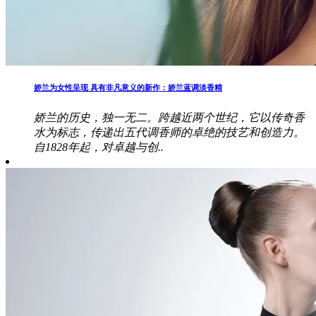
娇兰为女性呈现 具有非凡意义的新作：娇兰蓝调淡香精
娇兰的历史，独一无二。跨越近两个世纪，它以传奇香
水为标志，传递出五代调香师的卓绝的技艺和创造力。
自1828年起，对卓越与创..