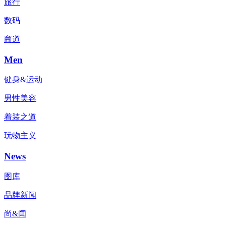
旅行
数码
商道
Men
健身&运动
男性美容
着装之道
玩物主义
News
图库
品牌新闻
尚&闻