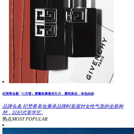
纪梵希全新「G方管」唇膏执掌缎光引力，唇间高光，本色由你
品牌头条
纪梵希美妆秉承品牌时装屋对女性气质的全新构
想，以纪式美学艺..
热点
MOST POPULAR