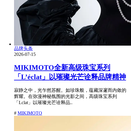
品牌头条
2026-07-15
MIKIMOTO全新高级珠宝系列
「L’éclat」以璀璨光芒诠释品牌精神
寂静之中，光乍然苏醒。如珍珠般，蕴藏深邃而内敛的
辉耀。在弥漫神秘氛围的光影之间，高级珠宝系列
「Lclat」以璀璨光芒诠释品..
#
MIKIMOTO