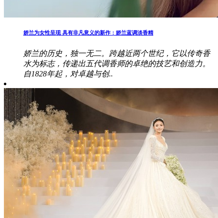
娇兰为女性呈现 具有非凡意义的新作：娇兰蓝调淡香精
娇兰的历史，独一无二。跨越近两个世纪，它以传奇香
水为标志，传递出五代调香师的卓绝的技艺和创造力。
自1828年起，对卓越与创..