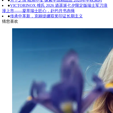
●
月下之情 相系不变 探索半岛精品店 2026年中秋系列
●
VICTORINOX 维氏 2026 逍遥派七夕限定版瑞士军刀浪
漫上市——凝萃瑞士匠心，赴约月书赤绳
●
传承中革新，克丽缇娜双奖印证长期主义
猜您喜欢