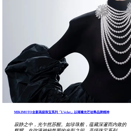
MIKIMOTO全新高级珠宝系列「L’éclat」以璀璨光芒诠释品牌精神
寂静之中，光乍然苏醒。如珍珠般，蕴藏深邃而内敛的
辉耀。在弥漫神秘氛围的光影之间，高级珠宝系列