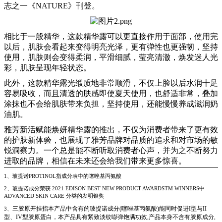
志之一《
NATURE》刊登。
相比于一般精华，这款精华露可以更直接作用于面部，使用完
以后，肌肤会看起来变得明亮光泽，更有弹性也更强韧，坚持
使用，肌肤则会变得柔润，平滑细腻，莹亮清澈，焕发迷人光
彩，肌肤呈现年轻状态。
此外，这款精华露光缎质地非常顺滑，不仅上脸以后水润十足
容易吸收，而且清透的肤感即使夏天使用，也舒适非常，叠加
涂抹也不会给肌肤带来负担，坚持使用，还能慢慢养成滋润奶
油肌。
雅芳新活赋能焕妍精华露
的推出，不仅为消费者带来了更有效
的护肤新体验，也展现了雅芳品牌对品质的追求和对市场的敏
锐洞察力。一个总是能不断听取消费者心声，并为之不断努力
进取的品牌，相信在未来还会给我们带来更多惊喜。
1、
玻提诺
PROTINOL指成分表中的噻唑基丙氨酸
2、玻提诺成分荣获 2021 EDISON BEST NEW PRODUCT AWARDSTM WINNERS中
ADVANCED SKIN CARE 分类的发明银奖
三胶原开挂
指本产品中含有的玻提诺成分
(噻唑基丙氨酸)能同时促进I型与II
3、
型、IV型胶原蛋白，本产品具有紧致淡纹嘭弹饱满功效,产品本身不含有胶原成分,