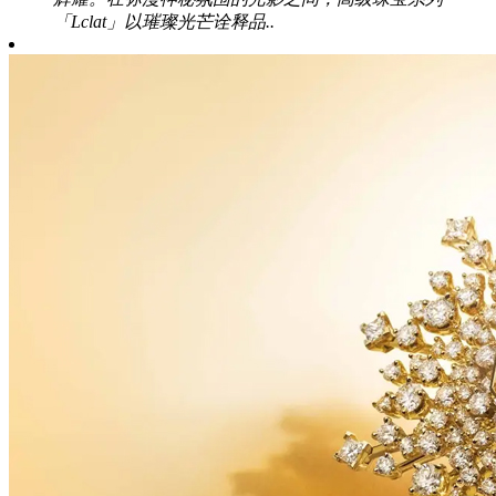
「Lclat」以璀璨光芒诠释品..