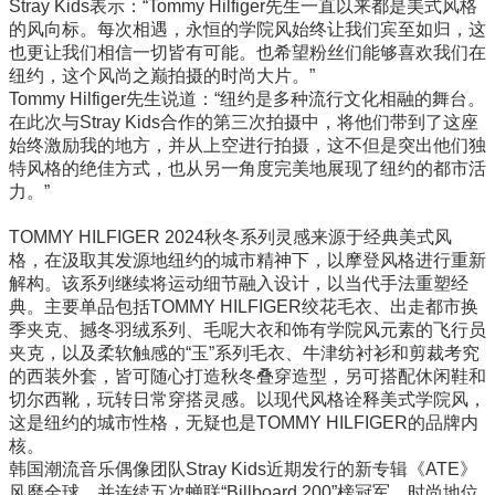
Stray Kids表示：“Tommy Hilfiger先生一直以来都是美式风格
的风向标。每次相遇，永恒的学院风始终让我们宾至如归，这
也更让我们相信一切皆有可能。也希望粉丝们能够喜欢我们在
纽约，这个风尚之巅拍摄的时尚大片。”
Tommy Hilfiger先生说道：“纽约是多种流行文化相融的舞台。
在此次与Stray Kids合作的第三次拍摄中，将他们带到了这座
始终激励我的地方，并从上空进行拍摄，这不但是突出他们独
特风格的绝佳方式，也从另一角度完美地展现了纽约的都市活
力。”
TOMMY HILFIGER 2024秋冬系列灵感来源于经典美式风
格，在汲取其发源地纽约的城市精神下，以摩登风格进行重新
解构。该系列继续将运动细节融入设计，以当代手法重塑经
典。主要单品包括TOMMY HILFIGER绞花毛衣、出走都市换
季夹克、撼冬羽绒系列、毛呢大衣和饰有学院风元素的飞行员
夹克，以及柔软触感的“玉”系列毛衣、牛津纺衬衫和剪裁考究
的西装外套，皆可随心打造秋冬叠穿造型，另可搭配休闲鞋和
切尔西靴，玩转日常穿搭灵感。以现代风格诠释美式学院风，
这是纽约的城市性格，无疑也是TOMMY HILFIGER的品牌内
核。
韩国潮流音乐偶像团队Stray Kids近期发行的新专辑《ATE》
风靡全球，并连续五次蝉联“Billboard 200”榜冠军，时尚地位