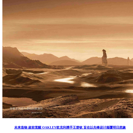
未来造物 超前觉醒 OAKLEY欧克利携手王楚钦 旨在以先锋设计颠覆明日想象