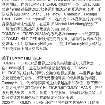
享誉国际。作为TOMMY HILFIGER家族的一员，Stray Kids
曾参与拍摄过品牌2023秋冬系列和2024春夏系列宣传片。乐
队成员包括Bang Chan、Lee Know、Changbin、Hyunjin、
HAN、Felix、Seungmin和I.N，在此次2024品牌宣传片中均
身穿品牌标志性服装，在摄影师Alisdair McLellan的镜头下，
一展他们率性酷感和多元变奏的自由格调。
TOMMY HILFIGER 2024秋冬系列将在tommy.com品牌官网
和TOMMY HILFIGER全球指定门店发售。诚邀各位粉丝在社
交媒体上关注@TommyHilfiger，并使用 #TommyHilfiger话题
在社交媒体上加入交流互动。
关于TOMMY HILFIGER
TOMMY HILFIGER是世界上知名的高端生活方式品牌之一，
自1985年以来一直在鼓舞和激励着消费者。TOMMY
HILFIGER以经典与创新的交融创造标志风格，与世界各地的
文化塑造者们合作，以现代元素诠释美式经典风格的精髓。
Tommy Hilfiger为全球消费者提供卓越品质和价值，旗下两个
生活方式子品牌TOMMY HILFIGER和TOMMY JEANS，产品
系列包括男装、女装、童装、牛仔服饰、配饰以及鞋类等，并
对可持续发展和包容性有着坚定不移的承诺。
2022年，TOMMY HILFGIER产品的全球零售额约为91亿美