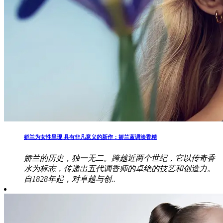
娇兰为女性呈现 具有非凡意义的新作：娇兰蓝调淡香精
娇兰的历史，独一无二。跨越近两个世纪，它以传奇香
水为标志，传递出五代调香师的卓绝的技艺和创造力。
自1828年起，对卓越与创..