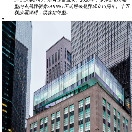
时光沉淀匠心，岁月见证成长。2026年，专注舒适功能
型内衣品牌锁春SARING正式迎来品牌成立15周年。十五
载步履深耕，锁春始终坚..