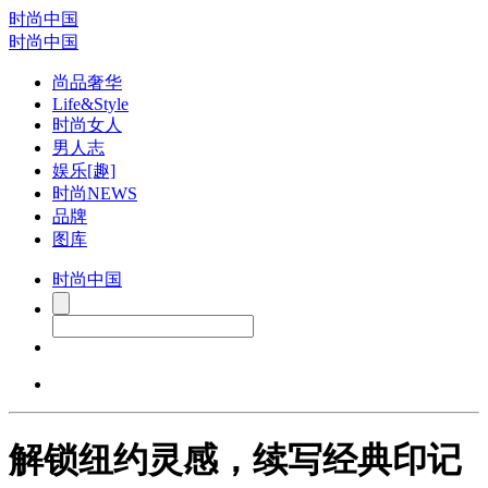
时尚中国
时尚中国
尚品奢华
Life&Style
时尚女人
男人志
娱乐[趣]
时尚NEWS
品牌
图库
时尚中国
解锁纽约灵感，续写经典印记