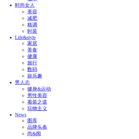
时尚女人
美容
减肥
格调
时装
Life&style
家居
美食
健康
旅行
数码
娱乐趣
男人志
健身&运动
男性美容
着装之道
玩物主义
News
图库
品牌头条
尚&闻