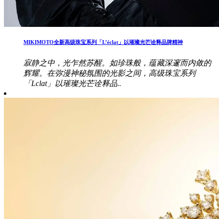
MIKIMOTO全新高级珠宝系列「L’éclat」以璀璨光芒诠释品牌精神
寂静之中，光乍然苏醒。如珍珠般，蕴藏深邃而内敛的
辉耀。在弥漫神秘氛围的光影之间，高级珠宝系列
「Lclat」以璀璨光芒诠释品..