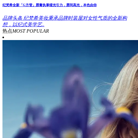
纪梵希全新「G方管」唇膏执掌缎光引力，唇间高光，本色由你
品牌头条
纪梵希美妆秉承品牌时装屋对女性气质的全新构
想，以纪式美学艺..
热点
MOST POPULAR