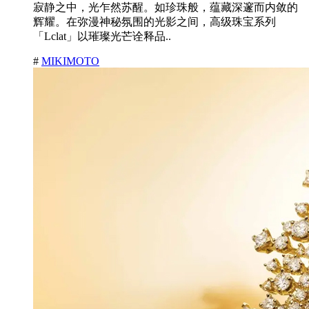
寂静之中，光乍然苏醒。如珍珠般，蕴藏深邃而内敛的
辉耀。在弥漫神秘氛围的光影之间，高级珠宝系列
「Lclat」以璀璨光芒诠释品..
#
MIKIMOTO