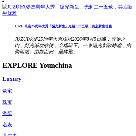
JUZUI玖姿25周年大秀「循光新生」光起二十五载，共启新生优雅
JUZUI玖姿25周年大秀现场2026年8月5日晚，秀场之
内，灯光渐次收拢，全场暗下。一束追光刺破静谧，由
聚而散、由散而归，最终聚..
EXPLORE Younchina
Luxury
豪宅
珠宝
游艇
名表
高尔夫