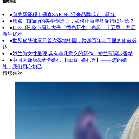
相关阅读
●
向美新征程｜锁春SARING迎来品牌成立15周年
●
焦点 | Tiffany的美学创造力，如何让百年积淀持续生长？
●
JUZUI玖姿25周年大秀「循光新生」光起二十五载，共启
新生优雅
●
世界皮肤健康日首次落地中国，跨越百年与千里的使命必
达
●
娇兰为女性呈现 具有非凡意义的新作：娇兰蓝调淡香精
●
中国大饭店&摩卡婚礼 【琥珀 · 婚礼秀】—— 您的婚
礼，我们用心如己
猜您喜欢