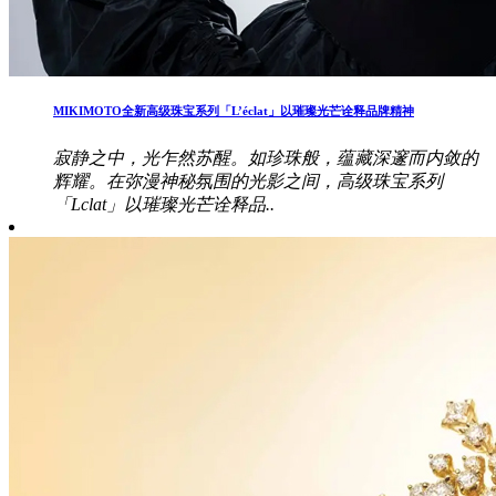
MIKIMOTO全新高级珠宝系列「L’éclat」以璀璨光芒诠释品牌精神
寂静之中，光乍然苏醒。如珍珠般，蕴藏深邃而内敛的
辉耀。在弥漫神秘氛围的光影之间，高级珠宝系列
「Lclat」以璀璨光芒诠释品..