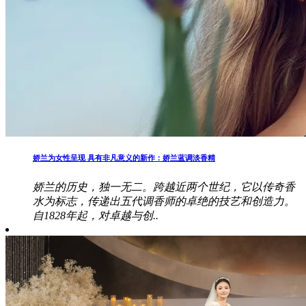
娇兰为女性呈现 具有非凡意义的新作：娇兰蓝调淡香精
娇兰的历史，独一无二。跨越近两个世纪，它以传奇香
水为标志，传递出五代调香师的卓绝的技艺和创造力。
自1828年起，对卓越与创..