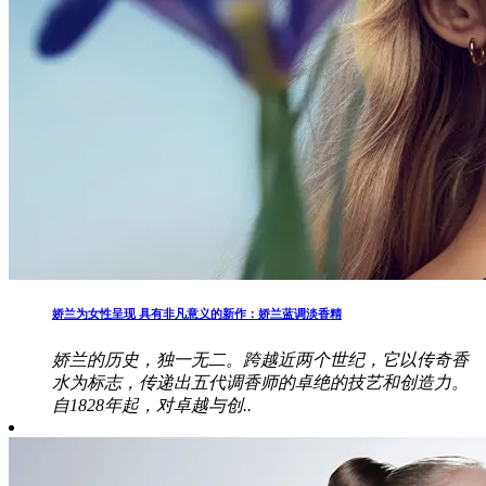
娇兰为女性呈现 具有非凡意义的新作：娇兰蓝调淡香精
娇兰的历史，独一无二。跨越近两个世纪，它以传奇香
水为标志，传递出五代调香师的卓绝的技艺和创造力。
自1828年起，对卓越与创..