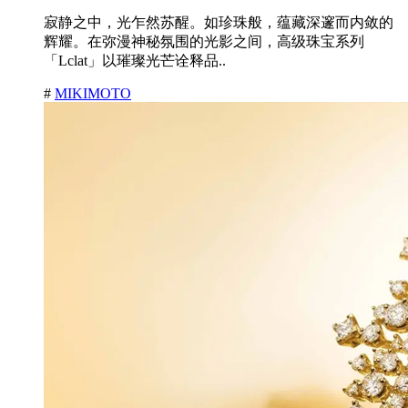
寂静之中，光乍然苏醒。如珍珠般，蕴藏深邃而内敛的
辉耀。在弥漫神秘氛围的光影之间，高级珠宝系列
「Lclat」以璀璨光芒诠释品..
#
MIKIMOTO