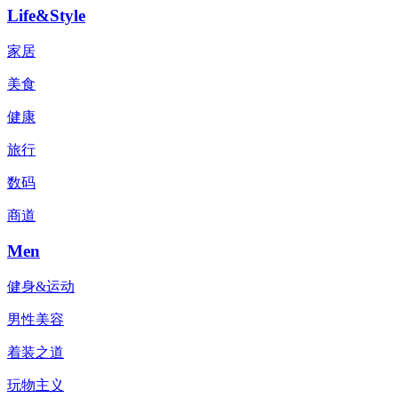
Life&Style
家居
美食
健康
旅行
数码
商道
Men
健身&运动
男性美容
着装之道
玩物主义