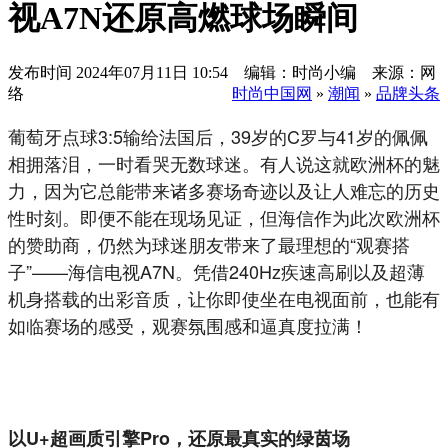
视A7N还原高燃球场瞬间
发布时间
2024年07月11日 10:54 编辑：时尚小编 来源：网
络
时尚中国网
»
潮闻
»
品牌头条
葡萄牙点球3:5输给法国后，39岁的C罗与41岁的佩佩
相拥落泪，一时看哭无数球迷。有人说这就欧洲杯的魅
力，因为它总能带来诸多赛场奇迹以及让人难忘的历史
性时刻。即便不能在现场见证，但海信作为此次欧洲杯
的赞助商，仍然为球迷朋友带来了最理想的“观赛搭
子”——海信电视A7N。凭借240Hz疾速高刷以及超薄
机身搭载的出彩音质，让你即使坐在电视面前，也能有
如临赛场的感受，观赛氛围感和逼真度拉满！
以U+超画质引擎Pro，还原最真实的绿茵场