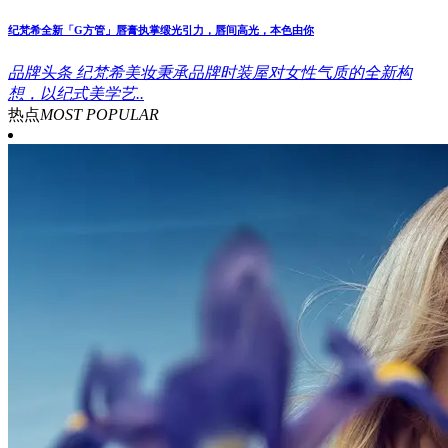
纪梵希全新「G方管」唇膏执掌缎光引力，唇间高光，本色由你
品牌头条
纪梵希美妆秉承品牌时装屋对女性气质的全新构
想，以纪式美学艺..
热点
MOST POPULAR