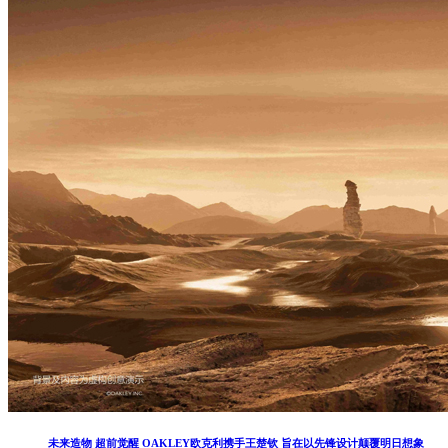
未来造物 超前觉醒 OAKLEY欧克利携手王楚钦 旨在以先锋设计颠覆明日想象