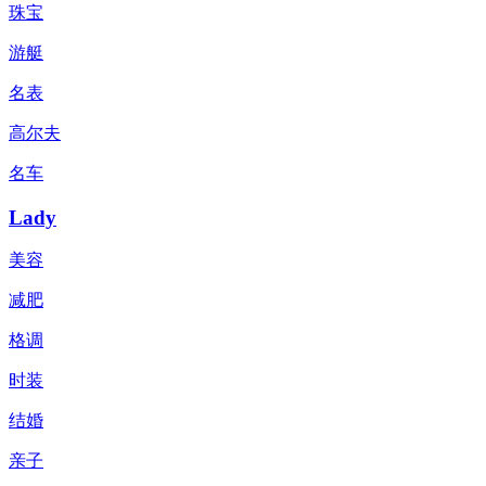
珠宝
游艇
名表
高尔夫
名车
Lady
美容
减肥
格调
时装
结婚
亲子