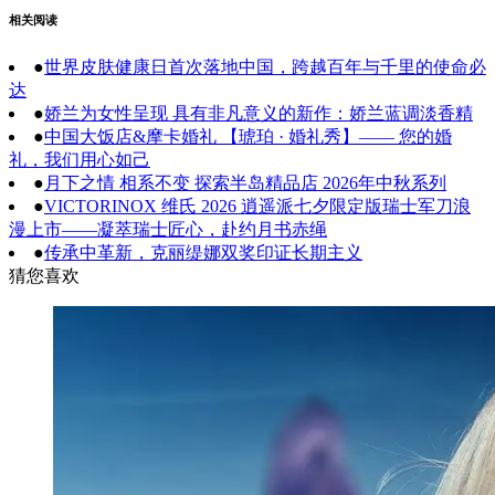
相关阅读
●
世界皮肤健康日首次落地中国，跨越百年与千里的使命必
达
●
娇兰为女性呈现 具有非凡意义的新作：娇兰蓝调淡香精
●
中国大饭店&摩卡婚礼 【琥珀 · 婚礼秀】—— 您的婚
礼，我们用心如己
●
月下之情 相系不变 探索半岛精品店 2026年中秋系列
●
VICTORINOX 维氏 2026 逍遥派七夕限定版瑞士军刀浪
漫上市——凝萃瑞士匠心，赴约月书赤绳
●
传承中革新，克丽缇娜双奖印证长期主义
猜您喜欢