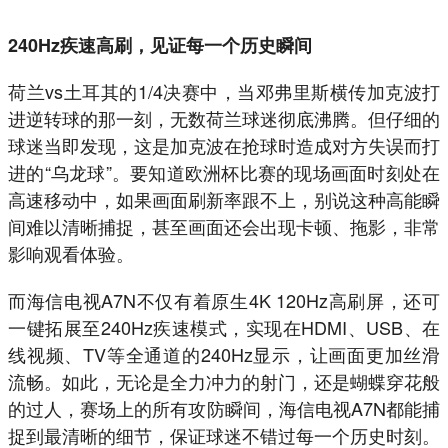
240Hz疾速高刷，见证每一个历史瞬间
荷兰vs土耳其的1/4决赛中，当邓弗里斯横传加克波打
进逆转球的那一刻，无数荷兰球迷彻底沸腾。但仔细的
球迷当即发现，这是加克波在抢球时造成对方失误而打
进的“乌龙球”。要知道欧洲杯比赛的现场画面时刻处在
高速移动中，如果画面刷新率跟不上，别说这种高能瞬
间难以清晰捕捉，甚至画面还会出现卡顿、拖影，非常
影响观看体验。
而海信电视A7N不仅有着原生4K 120Hz高刷屏，还可
一键拓展至240Hz疾速模式，实现在HDMI、USB、在
线视频、TV等全通道的240Hz显示，让画面更加丝滑
流畅。如此，无论是全力冲力的射门，还是蝴蝶穿花般
的过人，赛场上的所有攻防瞬间，海信电视A7N都能捕
捉到最清晰的细节，保证球迷不错过每一个历史时刻。