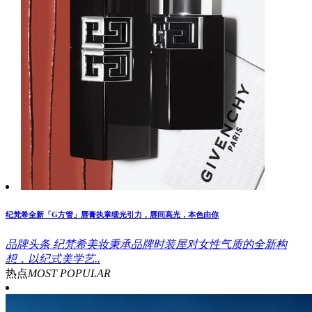
纪梵希全新「G方管」唇膏执掌缎光引力，唇间高光，本色由你
品牌头条
纪梵希美妆秉承品牌时装屋对女性气质的全新构
想，以纪式美学艺..
热点
MOST POPULAR