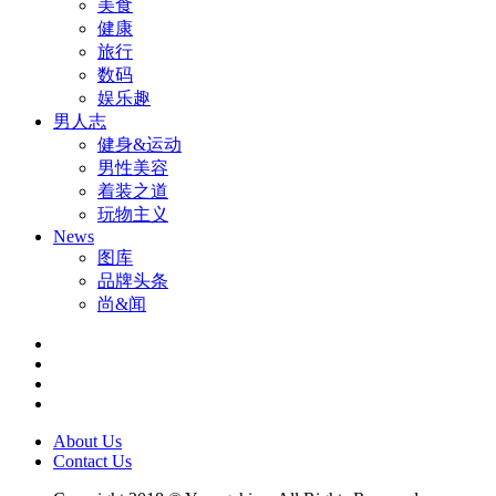
美食
健康
旅行
数码
娱乐趣
男人志
健身&运动
男性美容
着装之道
玩物主义
News
图库
品牌头条
尚&闻
About Us
Contact Us