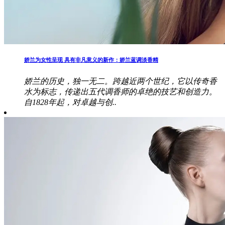
娇兰为女性呈现 具有非凡意义的新作：娇兰蓝调淡香精
娇兰的历史，独一无二。跨越近两个世纪，它以传奇香
水为标志，传递出五代调香师的卓绝的技艺和创造力。
自1828年起，对卓越与创..