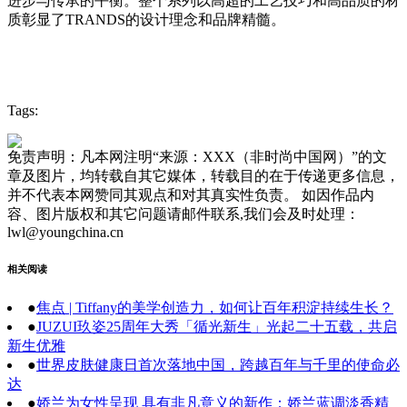
进步与传承的平衡。整个系列以高超的工艺技巧和高品质的材
质彰显了TRANDS的设计理念和品牌精髓。
Tags:
免责声明：凡本网注明“来源：XXX（非时尚中国网）”的文
章及图片，均转载自其它媒体，转载目的在于传递更多信息，
并不代表本网赞同其观点和对其真实性负责。 如因作品内
容、图片版权和其它问题请邮件联系,我们会及时处理：
lwl@youngchina.cn
相关阅读
●
焦点 | Tiffany的美学创造力，如何让百年积淀持续生长？
●
JUZUI玖姿25周年大秀「循光新生」光起二十五载，共启
新生优雅
●
世界皮肤健康日首次落地中国，跨越百年与千里的使命必
达
●
娇兰为女性呈现 具有非凡意义的新作：娇兰蓝调淡香精