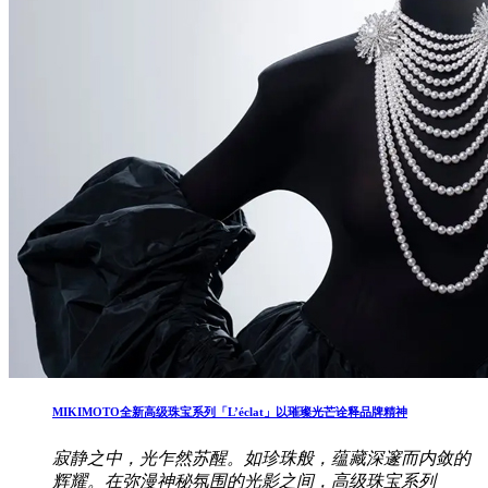
MIKIMOTO全新高级珠宝系列「L’éclat」以璀璨光芒诠释品牌精神
寂静之中，光乍然苏醒。如珍珠般，蕴藏深邃而内敛的
辉耀。在弥漫神秘氛围的光影之间，高级珠宝系列