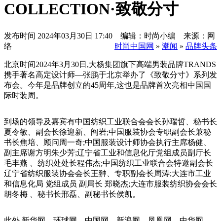
COLLECTION·致敬分寸
发布时间
2024年03月30日 17:40 编辑：时尚小编 来源：网
络
时尚中国网
»
潮闻
»
品牌头条
北京时间2024年3月30日,大杨集团旗下高端男装品牌TRANDS
携手著名高定设计师—张鹏于北京举办了《致敬分寸》系列发
布会。今年是品牌创立的45周年,这也是品牌首次亮相中国国
际时装周。
到场的领导及嘉宾有中国纺织工业联合会会长孙瑞哲、秘书长
夏令敏、副会长徐迎新、阎岩;中国服装协会专职副会长兼秘
书长焦培、顾问周一奇;中国服装设计师协会执行主席杨健、
副主席谢方明朱少芳;辽宁省工业和信息化厅党组成员副厅长
毛丰燕 、纺织处处长程伟杰;中国纺织工业联合会特邀副会长
辽宁省纺织服装协会会长王翀、专职副会长周涛;大连市工业
和信息化局 党组成员 副局长 郑晓杰;大连市服装纺织协会会长
胡冬梅 、秘书长邢磊、副秘书长侯凯。
此外,新华网、环球网、中国网、新浪网、凤凰网、中华网、