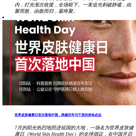
内，灯光渐次收拢，全场暗下。一束追光刺破静谧，由
聚而散、由散而归，最终聚..
世界皮肤健康日首次落地中国，跨越百年与千里的使命必达
7月的阳光热烈地照进祖国的大地，一场名为世界皮肤健
康日（World Skin Health Day）的全球倡议，在中国开启