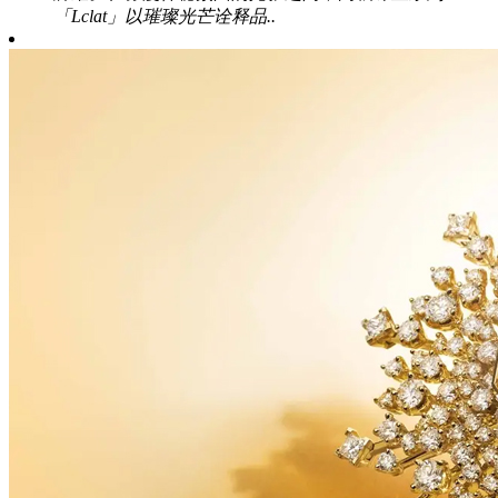
「Lclat」以璀璨光芒诠释品..