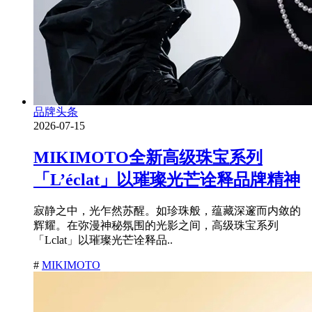
品牌头条
2026-07-15
MIKIMOTO全新高级珠宝系列
「L’éclat」以璀璨光芒诠释品牌精神
寂静之中，光乍然苏醒。如珍珠般，蕴藏深邃而内敛的
辉耀。在弥漫神秘氛围的光影之间，高级珠宝系列
「Lclat」以璀璨光芒诠释品..
#
MIKIMOTO