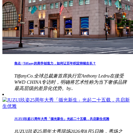
焦点 | Tiffany的美学创造力，如何让百年积淀持续生长？
TiffanyCo.全球总裁兼首席执行官Anthony Ledru在接受
WWD CHINA专访时，明确将艺术性称为当下奢侈品牌
最高层级的差异化优势。by..
JUZUI玖姿25周年大秀「循光新生」光起二十五载，共启新生优雅
JUZUI玖姿25周年大秀现场2026年8月5日晚，秀场之