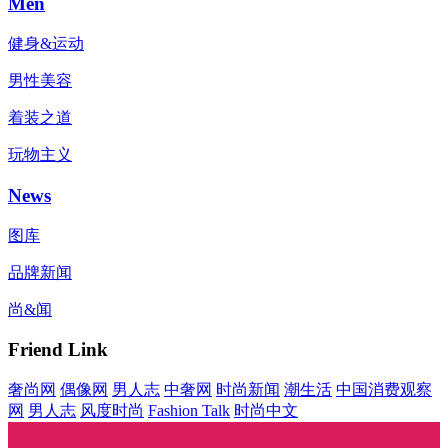
Men
健身&运动
男性美容
着装之道
玩物主义
News
图库
品牌新闻
尚&闻
Friend Link
奢尚网
偶像网
男人志
中奢网
时尚新闻
潮生活
中国消费观察
网
男人志
风度时尚
Fashion Talk
时尚中文