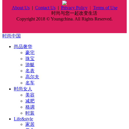
About Us
|
Contact Us
|
Privacy Policy
|
Terms of Use
时尚中国
时尚与您一起改变生活
Copyright 2018 © Youngchina. All Rights Reserved.
时尚中国
尚品奢华
豪宅
珠宝
游艇
名表
高尔夫
名车
时尚女人
美容
减肥
格调
时装
Life&style
家居