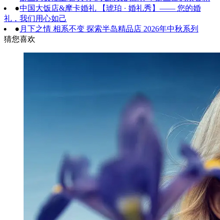
●
中国大饭店&摩卡婚礼 【琥珀 · 婚礼秀】—— 您的婚
礼，我们用心如己
●
月下之情 相系不变 探索半岛精品店 2026年中秋系列
猜您喜欢