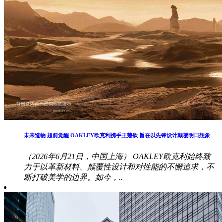
未来造物 超前觉醒 OAKLEY欧克利携手王楚钦 旨在以先锋设计颠覆明日想象
（2026年6月21日，中国上海） OAKLEY欧克利始终致
力于以革新材料、颠覆性设计和对性能的不懈追求，不
断打破美学的边界。如今，..