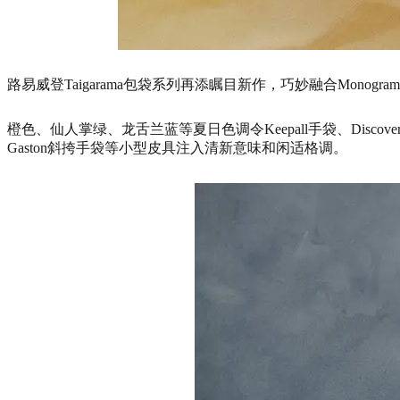
路易威登Taigarama包袋系列再添瞩目新作，巧妙融合Monog
橙色、仙人掌绿、龙舌兰蓝等夏日色调令Keepall手袋、Discover
Gaston斜挎手袋等小型皮具注入清新意味和闲适格调。