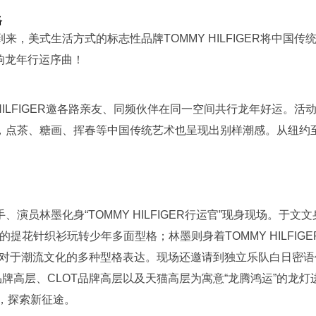
络
，美式生活方式的标志性品牌TOMMY HILFIGER将中国传
响龙年行运序曲！
HILFIGER邀各路亲友、同频伙伴在同一空间共行龙年好运。
，点茶、糖画、挥春等中国传统艺术也呈现出别样潮感。从纽约至
墨化身“TOMMY HILFIGER行运官”现身现场。于文文身穿T
系列的提花针织衫玩转少年多面型格；林墨则身着TOMMY HILFIG
自己对于潮流文化的多种型格表达。现场还邀请到独立乐队白日密
ER品牌高层、CLOT品牌高层以及天猫高层为寓意“龙腾鸿运”的
格，探索新征途。