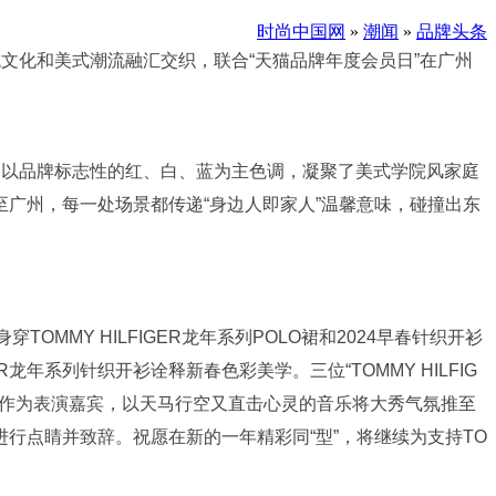
时尚中国网
»
潮闻
»
品牌头条
统文化和美式潮流融汇交织，联合“天猫品牌年度会员日”在广州
活动以品牌标志性的红、白、蓝为主色调，凝聚了美式学院风家庭
广州，每一处场景都传递“身边人即家人”温馨意味，碰撞出东
OMMY HILFIGER龙年系列POLO裙和2024早春针织开衫
ER龙年系列针织开衫诠释新春色彩美学。三位“TOMMY HILFIG
语作为表演嘉宾，以天马行空又直击心灵的音乐将大秀气氛推至
龙灯进行点睛并致辞。祝愿在新的一年精彩同“型”，将继续为支持TO