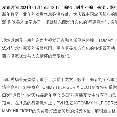
发布时间
2024年01月15日 18:17 编辑：时尚小编 来源：网
新年将至，龙年的欢聚气息弥漫各处。为庆祝中国农历新年的到来
溯·榭映美术馆举办了一场凝结东西潮流文化的“行运派对”，奏
现场以别具一格的东西方视觉元素和音乐灵感碰撞，TOMMY 
派对与龙年家宴的温馨氛围。更有尽显东方文化的多场景互动
西方潮流视觉与人文情怀的无限遐想。
当晚秀场星光熠熠，歌手、演员于文文，歌手、舞者刘宇和歌手、演员林
惊艳亮相；刘宇身穿TOMMY HILFIGER X CLOT新春特别
ER行运官”也在“天猫品牌年度会员日”的直播互动中分享了
顶点。在其后的行运派对上，PVH集团和TOMMY HILFIG
MMY HILFIGER的消费者打造更优质的消费体验，解锁新型