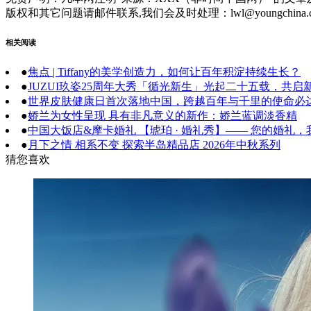
版权和其它问题请邮件联系,我们会及时处理：lwl@youngchina.
相关阅读
●
焦点 | Tiffany的美学创造力，如何让百年积淀持续生长？
●
JUZUI玖姿25周年大秀「循光新生」光起二十五载，共启
●
世界皮肤健康日首次落地中国，跨越百年与千里的使命必
●
娇兰为女性呈现 具有非凡意义的新作：娇兰蓝调淡香精
●
中国大饭店&摩卡婚礼 【琥珀 · 婚礼秀】—— 您的婚礼
●
月下之情 相系不变 探索半岛精品店 2026年中秋系列
猜您喜欢