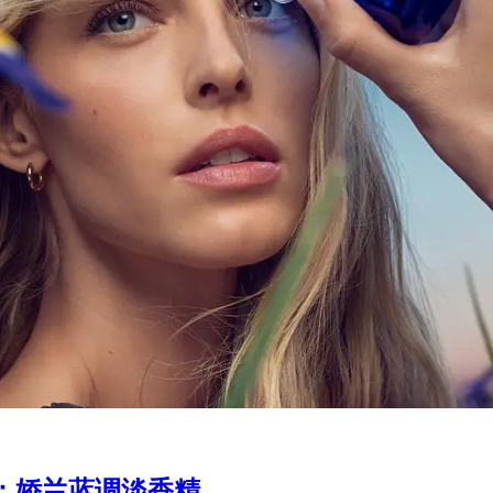
：娇兰蓝调淡香精