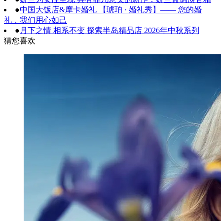
●
中国大饭店&摩卡婚礼 【琥珀 · 婚礼秀】—— 您的婚
礼，我们用心如己
●
月下之情 相系不变 探索半岛精品店 2026年中秋系列
猜您喜欢