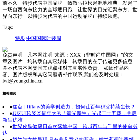
前不久，特步代表中国品牌，致敬马拉松起源地雅典，发起了
一场自西向东接力的全球逐日跑，让世界的目光汇聚东方。世
界向东行，以特步为代表的中国运动品牌正持续领跑。
Tags:
特步
中国国际时装周
免责声明：凡本网注明“来源：XXX（非时尚中国网）”的文
章及图片，均转载自其它媒体，转载目的在于传递更多信息，
并不代表本网赞同其观点和对其真实性负责。 如因作品内
容、图片版权和其它问题请邮件联系,我们会及时处理：
lwl@youngchina.cn
相关阅读
●
焦点 | Tiffany的美学创造力，如何让百年积淀持续生长？
●
JUZUI玖姿25周年大秀「循光新生」光起二十五载，共启
新生优雅
●
世界皮肤健康日首次落地中国，跨越百年与千里的使命必
达
●
娇兰为女性呈现 具有非凡意义的新作：娇兰蓝调淡香精