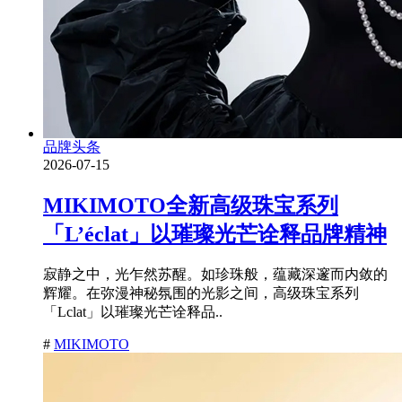
品牌头条
2026-07-15
MIKIMOTO全新高级珠宝系列
「L’éclat」以璀璨光芒诠释品牌精神
寂静之中，光乍然苏醒。如珍珠般，蕴藏深邃而内敛的
辉耀。在弥漫神秘氛围的光影之间，高级珠宝系列
「Lclat」以璀璨光芒诠释品..
#
MIKIMOTO