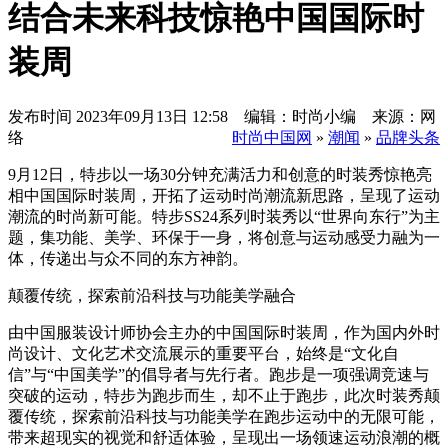
结合未来科技惊艳中国国际时
装周
发布时间
2023年09月13日 12:58 编辑：时尚小编 来源：网
络
时尚中国网
»
潮闻
»
品牌头条
9月12日，特步以一场30分钟充满活力和创意的时装秀惊艳亮
相中国国际时装周，开拓了运动时尚潮流新思路，呈现了运动
潮流的时尚新可能。特步SS24系列时装秀以“世界向东行”为主
题，集功能、美学、环保于一身，将创意与运动感受力融为一
体，传递出与众不同的东方神韵。
颠覆传统，探索前沿科技与功能美学融合
由中国服装设计师协会主办的中国国际时装周，作为国内外时
尚设计、文化艺术交流展示的重要平台，始终是“文化自
信”与“中国美学”的倡导者与先行者。跑步是一项强调竞速与
突破的运动，特步为跑步而生，却不止于跑步，此次时装秀颠
覆传统，探索前沿科技与功能美学在跑步运动中的无限可能，
带来超现实的视觉和舒适体验，呈现出一场领速运动浪潮的概