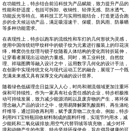
在功能性上，特步结合前沿科技为产品赋能，致力提升产品的
性能和舒适度，包括可拆卸、收纳性、轻弹无感、防水透气、
功能反光等特点。将科技工艺与实用性能结合，打造更适合跑
步的全天候运动产品，满足吸湿速干、保暖、防风雨、防暴晒
等多种功能需求。
在表现性上，特步以跑车的流线性和车灯的几何形状为灵感，
使用中国传统铠甲纹样中的锁子纹为元素进行服装上的印花演
绎，蜂窝仿生纹理与锁子纹随着人体结构的变化而转折延伸，
让穿着者展现出运动的力量感。同时，将工业科技、自然纹
理、祥瑞图腾等融入设计之中，运用数字几何化的设计手法，
在创新中实现传统文化与现代运动工艺的融合，展现了一个既
充满未来感又具有深厚文化内涵的设计世界。
随着绿色低碳理念日益深入人心，时尚和潮流领域更加注重环
保和可持续性。作为一家具有社会责任感的企业，特步积极推
动可持续发展，致力减少能源消耗以及废弃物的产生，将环保
理念融入产品的设计之中，使用易降解聚乳酸面料、再生涤纶
纤维等，通过回收再利用，赋予废弃物二次生命。例如，特步
利用PET宝特瓶回收材料制成的面料纤维，实现节约用水，减
少能耗和二氧化碳排放;用空气代替羽绒等填充物，减少对环
境和动物产生的伤害。特步坚持环保使命，旨在倡导健康的可